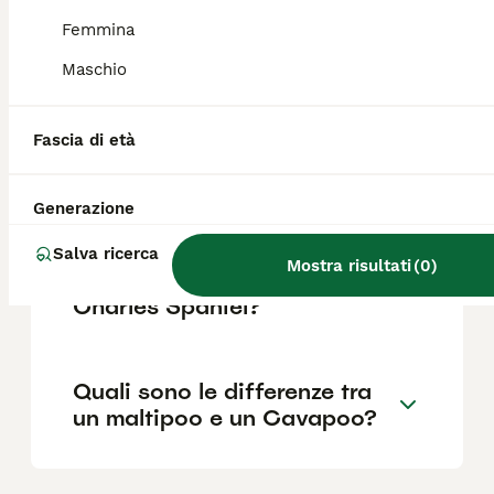
pelo. Su Annuncianimali si possono trovare
Femmina
cuccioli disponibili con prezzi che variano in
questa fascia.
Maschio
Quanto diventa grande un
Fascia di età
Cavapoo?
Generazione
Qual è la razza di cane più
Salva ricerca
Mostra risultati
(
0
)
simile al Cavalier King
Charles Spaniel?
Quali sono le differenze tra
un maltipoo e un Cavapoo?