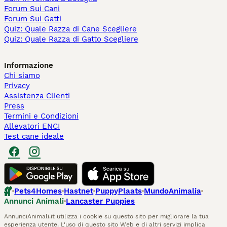
Forum Sui Cani
Forum Sui Gatti
Quiz: Quale Razza di Cane Scegliere
Quiz: Quale Razza di Gatto Scegliere
Informazione
Chi siamo
Privacy
Assistenza Clienti
Press
Termini e Condizioni
Allevatori ENCI
Test cane ideale
Pets4Homes
Hastnet
PuppyPlaats
MundoAnimalia
Annunci Animali
Lancaster Puppies
AnnunciAnimali.it utilizza i cookie su questo sito per migliorare la tua
esperienza utente. L'uso di questo sito Web e di altri servizi implica