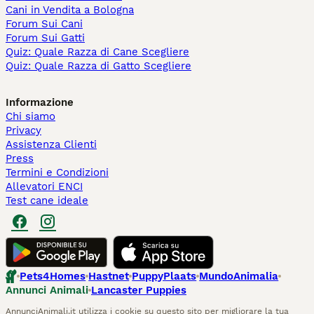
Cani in Vendita a Bologna
Forum Sui Cani
Forum Sui Gatti
Quiz: Quale Razza di Cane Scegliere
Quiz: Quale Razza di Gatto Scegliere
Informazione
Chi siamo
Privacy
Assistenza Clienti
Press
Termini e Condizioni
Allevatori ENCI
Test cane ideale
Pets4Homes
Hastnet
PuppyPlaats
MundoAnimalia
Annunci Animali
Lancaster Puppies
AnnunciAnimali.it utilizza i cookie su questo sito per migliorare la tua