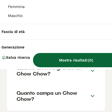
Femmina
Maschio
Come capire se un Chow
Chow è originale?
Fascia di età
Che incrocio è il Chow
Generazione
Chow?
Salva ricerca
Mostra risultati
(
0
)
Quanto diventa grande un
Chow Chow?
Quanto campa un Chow
Chow?