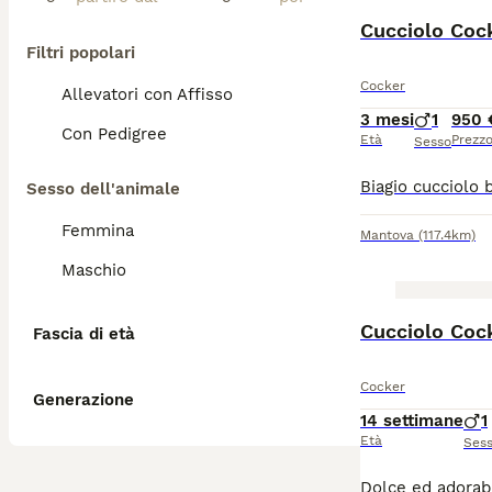
Cucciolo Coc
Filtri popolari
Cocker
Allevatori con Affisso
3 mesi
1
950 
Con Pedigree
Età
Prezz
Sesso
Sesso dell'animale
Femmina
Mantova
(117.4km)
Maschio
Cucciolo Coc
Fascia di età
Cocker
Generazione
14 settimane
1
Età
Ses