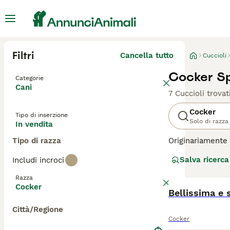
Filtri
Cancella tutto
Cuccioli
Cocker Sp
Categorie
Cani
7 Cuccioli trovat
Cocker
Tipo di inserzione
Solo di razza
In vendita
Tipo di razza
Originariamente 
anni, la razza s
Salva ricerca
Includi incroci
che si adattano 
paziente e leale
Razza
Cocker
Leggi la
nostra p
Città/Regione
Cocker