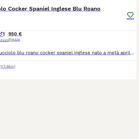
lo Cocker Spaniel Inglese Blu Roano
1
950 €
Prezzo
esso
Oscar cucciolo blu roano cocker spaniel inglese nato a metà aprile e pronto ad entrare in famiglia. Futura taglia medio piccola. Doppia vaccinazione eseguita, doppia sverminazione fatta, microchippato, Pedigree, socializzato, affettuosissimo e di sana costituzione. Genitori sani e certificati entrambi e visibili perché di nostra proprietà, provenienti da 2 importanti e storici allevamenti italiani riconosciuti ENCI. Disponibile da subito.
(117.4km)