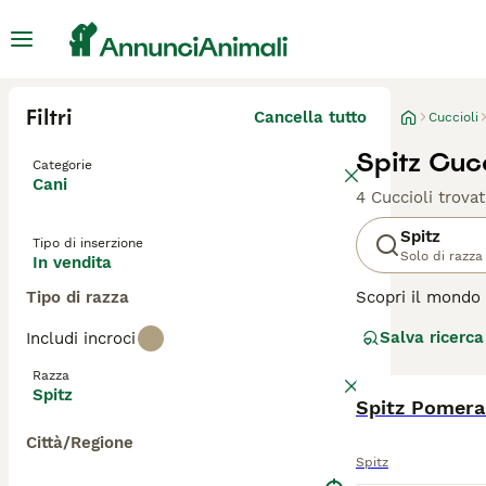
Filtri
Cancella tutto
Cuccioli
Spitz Cucc
Categorie
Cani
4 Cuccioli trovat
Spitz
Tipo di inserzione
Solo di razza
In vendita
Tipo di razza
Scopri il mondo 
caratteristico a
Salva ricerca
Includi incroci
intelligente.
Razza
Dai tratti distin
Spitz
colorazioni, ada
Spitz Pomera
ideale per chi d
Città/Regione
vicinanza umana 
Spitz
all'attività fis