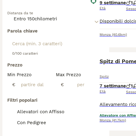
individuo attivo
9 settimane
1
Età
Sess
Distanza da te
Esplora la
nostr
meravigliosi cani
Parola chiave
Monza
(40.6km)
0/100 caratteri
Spitz di Pom
Prezzo
Min Prezzo
Max Prezzo
Spitz
€
€
7 settimane
1
Età
Sess
Filtri popolari
Allevatori con Affisso
Allevatore con Affis
Monza
(41.7km)
Con Pedigree