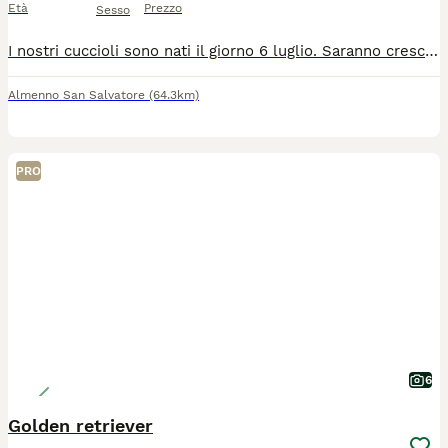
Età
Prezzo
Sesso
I nostri cuccioli sono nati il giorno 6 luglio. Saranno cresciuti nella nostra casa con la mamma Elly, zia Ysera e nonna Celeste, per questo saranno già abituati alla vita familiare. Non siamo un allevamento intensivo ma una famiglia che ama i suoi cuccioli. Verrano ceduti a chi come noi vorrà donargli tempo e amore, avranno vaccini pedigree visite veterinarie e microchip.
Almenno San Salvatore
(64.3km)
PRO
6
Golden retriever