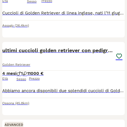
Età
Prezzo
Sesso
Cuccioli di Golden Retriever di linea inglese, nati l’11 giugno, disponibili da genitori selezionati per morfologia e temperamento. Entrambi i genitori sono provvisti di pedigree, esenti da displasia di anche e gomiti e testati per le principali malattie genetiche della razza, oculopatie ed ecocardiopatie. Il DNA è depositato. La mamma, Rose, è brevettata SICS (Scuola Italiana Cani da Salvataggio). I cuccioli crescono in un ambiente familiare, a stretto contatto con altri cani e gatti, favorendo una corretta socializzazione fin dai primi giorni di vita. L’intera cucciolata è seguita con attenzione dai proprietari, entrambi Medici Veterinari.
Assago
(26.4km)
5
ultimi cuccioli golden retriever con pedigree
Golden Retriever
4 mesi
1
1
1000 €
Età
Prezzo
Sesso
Abbiamo ancora disponibili due splendidi cuccioli di Golden Retriever, nati il 3 aprile 2026. La mamma vive con noi ed è possibile conoscerla durante la visita. I cuccioli saranno affidati alle nuove famiglie con: - certificato veterinario di buona salute; - pedigree; - microchip e iscrizione all'anagrafe canina; - prima vaccinazione; - tre sverminazioni già effettuate. Sappiamo che in questo periodo molti stanno organizzando le vacanze estive. Se doveste partire a breve, possiamo tranquillamente tenere il cucciolo in allevamento fino al vostro rientro, così potrete accoglierlo con calma. Se avete voglia di venire a conoscerli e passare un po' di tempo con loro, siete i benvenuti, senza alcun impegno. Per qualsiasi informazione o per fissare una visita potete contattarci al 347 9600102, anche su WhatsApp.
Ossona
(45.8km)
ADVANCED