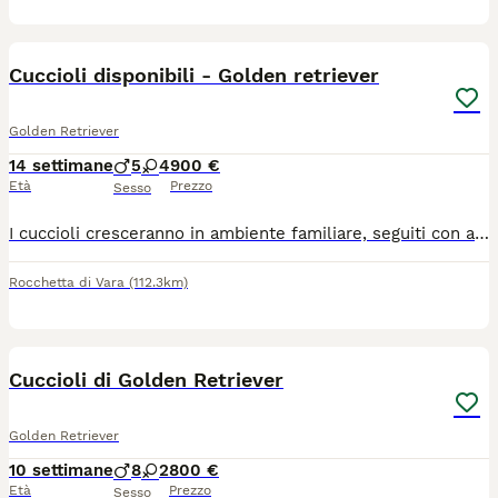
15
1
Cuccioli disponibili - Golden retriever
Golden Retriever
14 settimane
5
4
900 €
Età
Prezzo
Sesso
I cuccioli cresceranno in ambiente familiare, seguiti con attenzione fin dai primi giorni, con l'obiettivo di farli arrivare nelle nuove famiglie sani ed equilibrati. Verranno ceduti con: o primo vaccino o microchip e registrazione o libretto sanitario o sverminazioni o ecocardio o genitori testati geneticamente o pedigree ENCI o piccolo puppy kit Saranno ceduti a 60 giorni di età Scrivetemi in privato per informazioni È possibile consegnare a Roma.
Rocchetta di Vara
(112.3km)
4
Cuccioli di Golden Retriever
Golden Retriever
10 settimane
8
2
800 €
Età
Prezzo
Sesso