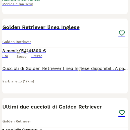
Monleale
(44.9km)
9
Golden Retriever linea Inglese
Golden Retriever
3 mesi
5
4
1300 €
Età
Prezzo
Sesso
Cuccioli di Golden Retriever linea Inglese disponibili. A partire dal 15 di giugno. Genitori esenti displasia anche e gomiti (lettura ufficiale FSA), test genetici, visibili in allevamento. I cuccioli verranno consegnati con microchip, vaccinazione, libretto sanitario, sverminati, puppy kit e pedigree.
Barbianello
(17km)
11
3
Ultimi due cuccioli di Golden Retriever
Golden Retriever