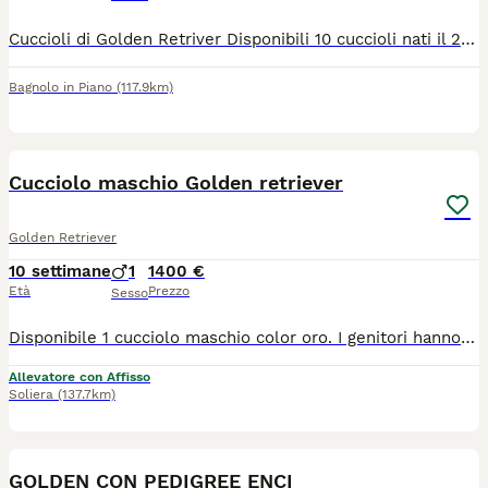
Cuccioli di Golden Retriver Disponibili 10 cuccioli nati il 27/05/2026. 8 maschi e 2 femmine Genitori visibili, cresciuti in ambiente familiare e a contatto con persone e altri animali. I cuccioli verranno ceduti con: Microchip, Libretto sanitario, Sverminazioni effettuate, Vaccinazioni previste per l'età. Cuccioli senza PEDIGREE. Disponibili dopo il compimento dei 60 giorni di età. Per informazioni e prenotazioni : 3466060515 Bagnolo In Piano, Reggio Emilia.
Bagnolo in Piano
(117.9km)
3
Cucciolo maschio Golden retriever
Golden Retriever
10 settimane
1
1400 €
Età
Prezzo
Sesso
Disponibile 1 cucciolo maschio color oro. I genitori hanno tutti i test di salute e sono puliti per tutte le patologie di razza (displasia anche e gomiti, oculopatie) Verrà ceduto con con Pedigree, Microchip, libretto sanitario con prima vaccinazione, ciclo di sverminazione, antiparassitario, kit puppy, contratto di cessione e fattura.
Allevatore con Affisso
Soliera
(137.7km)
3
GOLDEN CON PEDIGREE ENCI