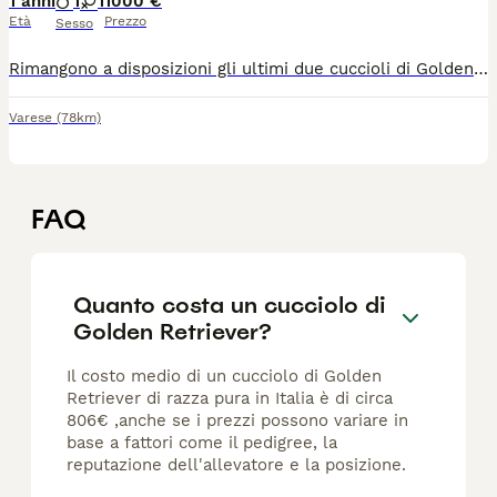
1 anni
1
1
1000 €
Età
Prezzo
Sesso
Rimangono a disposizioni gli ultimi due cuccioli di Golden Retriever, un maschietto e una femminuccia. I genitori sono entrambi visibili, la madre è quella più scura nelle foto e ha 4 anni mentre il padre è quello più chiaro con quasi 1 anno di età. I cuccioli sono tutti in salute e controllati periodicamente dal veterinario. Verranno consegnati con microchip, ciclo completo di sverminazione e in base alla data di consegna regolare vaccinazione.
Varese
(78km)
FAQ
Quanto costa un cucciolo di
Golden Retriever?
Il costo medio di un cucciolo di Golden
Retriever di razza pura in Italia è di circa
806€ ,anche se i prezzi possono variare in
base a fattori come il pedigree, la
reputazione dell'allevatore e la posizione.