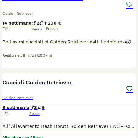
Golden Retriever
14 settimane
2
1
1200 €
Età
Prezzo
Sesso
Bellissimi cuccioli di Golden Retriever nati il primo maggio saranno consegnabili da metà luglio in poi con: - Libretto sanitario con vaccinazioni e sverminazioni eseguite -Pedigree ENCI -Certificato di buona salute rilasciato dal nostro veterinario di fiducia -Garanzie scritte sulla salute I cuccioli sono nati nel nostro allevamento autorizzato di Reggio Emilia e sono visibili insieme ai genitori. Mamma Chanel e papà Falstaff sono in possesso di: - Controlli ufficiali displasia dell'anca e del gomito - Ecocardio ufficiale - Pacchetto test genetici sulla razza. Diamo sempre assistenza pre e post vendita oltre a periodo di pensione gratuito nel caso aveste necessità nei prossimi mesi di dovervi allontanare. Per qualsiasi info o per fissare un appuntamento senza alcun impegno potete contattarmi telefonicamente. Non rispondo a WhatsApp.
Reggio nell'Emilia
(125.3km)
8
Cuccioli Golden Retriever
Golden Retriever
9 settimane
3
9
Età
Sesso
All' Allevamento Deah Dorata Golden Retriever ENCI-FCI dispone di una cucciolata di Alta Genealogia. I cuccioli verranno consegnati alle nuove famiglie con chip, vaccino, sverminazione (4 volte) Certificati Ufficiali dei Genitori entrambi esenti da patologie genetiche ereditarie con Test DNA, Pedigree ENCI e Certificati di buona salute redatto dal veterinario. Per maggiori informazioni non esitate a contattarmi. Grazie.
Allevatore con Affisso