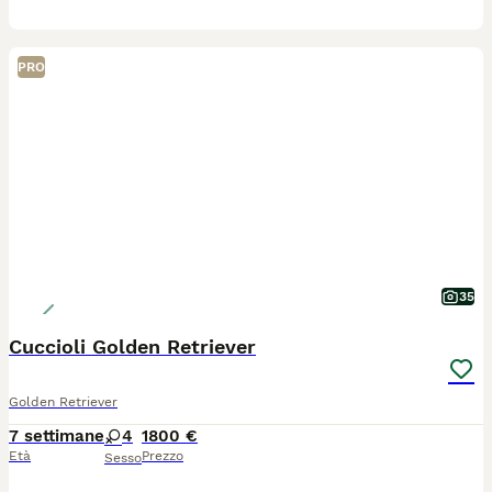
PRO
35
Cuccioli Golden Retriever
Golden Retriever
7 settimane
4
1800 €
Età
Prezzo
Sesso