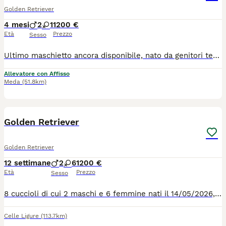
Golden Retriever
4 mesi
2
1
1200 €
Età
Prezzo
Sesso
Ultimo maschietto ancora disponibile, nato da genitori testati per displasia Anche/Gomiti, oculopatie, cardiopatie, test genetici Laboklin e Vetogene con DNA depositato. Verra’ consegnato dopo i 65 giorni con Pedigree ENCI, primo Vaccino, 3 Sverminazioni, Thermochip, iscrizione anagrafe canina e puppykit.
Allevatore con Affisso
Meda
(51.8km)
6
1
Golden Retriever
Golden Retriever
12 settimane
2
6
1200 €
Età
Prezzo
Sesso
8 cuccioli di cui 2 maschi e 6 femmine nati il 14/05/2026, vendo i cuccioli saranno ceduti con primo vaccino, microchip, due sverminazioni, pedrigree enci. Genitori di proprietà visibili in ogni momento. Nati e cresciuti in famiglia a contatto con bambini. Prezzo trattabile
Celle Ligure
(113.7km)