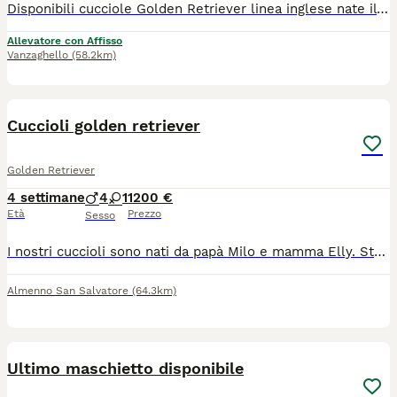
Disponibili cucciole Golden Retriever linea inglese nate il 15 giugno. Genitori testati per le malattie genetiche della razza. Esenti da displasia anche e gomiti. Ecocardio FSA per la riproduzione. DNA depositato all'ENCI. Le cucciole sono disponibili dal 22 agosto. Sverminate Microchip Pedigree 1° Vaccino Test Giardia Kit puppy ALLEVAMENTO AMATORIALE CON AFFISSO ENCI "DI GOLDEN BELLE" I MIEI CANI VIVONO LIBERI NO GABBIE!
Allevatore con Affisso
Vanzaghello
(58.2km)
7
Cuccioli golden retriever
Golden Retriever
4 settimane
4
1
1200 €
Età
Prezzo
Sesso
I nostri cuccioli sono nati da papà Milo e mamma Elly. Stanno crescendo in casa con la nostra famiglia. Non siamo un allevamento ma una famiglia che li sta crescendo con amore. Saranno ceduti a chi avrà amore e tempo da dargli. In cambio riceverete molto di più! Saranno vaccinati avranno microchip e libretto sanitario. Con pedigree.
Almenno San Salvatore
(64.3km)
11
Ultimo maschietto disponibile