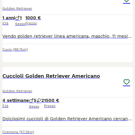
Golden Retriever
1 anni
1
1000 €
Età
Prezzo
Sesso
Vendo golden retriever linea americana, maschio, 11 mesi. Microchip, vaccini, pedigree, trattamento parassiti.
Cuvio
(88.7km)
4
Cuccioli Golden Retriever Americano
Golden Retriever
4 settimane
5
2
1500 €
Età
Prezzo
Sesso
Dolcissimi cuccioli di Golden Retriever Americano cercano casa a partire da agosto, i cagnolini verranno ceduti muniti di microchip, vaccinazione, sverminazione, libretto sanitario e pedigree enci! Se interessati contattateci su whatsapp o via telefonica al numero 3292398620
Cremona
(57.2km)