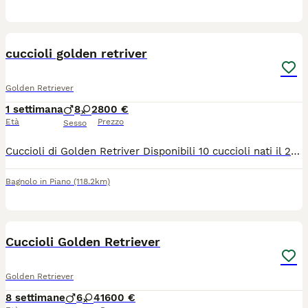
5
cuccioli golden retriver
Golden Retriever
1 settimana
8
2
800 €
Età
Prezzo
Sesso
Cuccioli di Golden Retriver Disponibili 10 cuccioli nati il 27/05/2026. 8 maschi e 2 femmine Genitori visibili, cresciuti in ambiente familiare e a contatto con persone e altri animali. I cuccioli verranno ceduti con: Microchip, Libretto sanitario, Sverminazioni effettuate, Vaccinazioni previste per l'età. Cuccioli senza PEDIGREE. Disponibili dopo il compimento dei 60 giorni di età. Per informazioni e prenotazioni : 3466060515 Bagnolo In Piano, Reggio Emilia.
Bagnolo in Piano
(118.2km)
8
1
Cuccioli Golden Retriever
Golden Retriever
8 settimane
6
4
1600 €