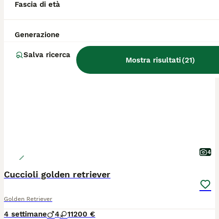
Fascia di età
Ossona
(45.8km)
Generazione
PRO
Salva ricerca
Mostra risultati
(
21
)
4
Cuccioli golden retriever
Golden Retriever
4 settimane
4
1
1200 €