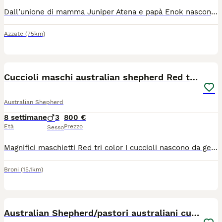
Dall’unione di mamma Juniper Atena e papà Enok nascono il 26 giugno 7 bellissimi cuccioli di pastore australiano. La cucciolata è visibile da subito e pronta per essere riservata. MAMMA E PAPÀ Entrambi i genitori hanno pedigree ENCI ROI e sono testati ufficialmente per anca e gomito (esenti) e con test genetici (clear). La linea genealogica comprende soggetti premiati in esposizione, e il papà è oro in olfattiva e impegnato in attività di pet therapy. LA CUCCIOLATA Ogni cucciolo cresce in un contesto domestico (no allevamento), con attenzione allo sviluppo cognitivo e relazionale. Fin dalle prime settimane sono stati introdotti a routine fondamentali come manipolazione, gestione al guinzaglio, kennel training e toelettatura, oltre a una graduale esposizione agli stimoli del mondo esterno. Sono attualmente disponibili: Pepper: femmina black tricolor Couscous: maschio black tricolor Mochi: femmina blue merle & tan Uvetta: femmina black tricolor Tutti i cuccioli hanno la coda lunga e occhi di colore variabile azzurro e marrone. DA QUANDO SONO PRONTI I CUCCIOLI? I cuccioli saranno affidati a partire dal 9 settembre (75° giorno) con documentazione completa: pedigree ENCI, microchip, vaccinazioni, certificato veterinario di buona salute, iscrizione anagrafica e passaggio di proprietà. Si ricerca per ogni cucciolo una famiglia consapevole, presente e realmente desiderosa di accoglierlo come membro della propria vita. Non vengono affidati a chiunque: è fondamentale che crescano in un contesto affettivo, stabile e rispettoso delle esigenze della razza.
Azzate
(75km)
6
Cuccioli maschi australian shepherd Red tri color
Australian Shepherd
8 settimane
3
800 €
Età
Prezzo
Sesso
Magnifici maschietti Red tri color I cuccioli nascono da genitori super equilibrati entrambi con pedigree lastre ufficiali Enci e test genetici I cuccioli saranno ceduti dopo 60 gg con: Microchip I vaccino Visita veterinaria SVERMINAZIONE completa
Broni
(15.1km)
13
Australian Shepherd/pastori australiani cuccioli