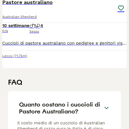
Pastore australiano
Australian Shepherd
10 settimane
1
4
Età
Sesso
Cuccioli di pastore australiano con pedigree e genitori visibili presso di noi 1 maschio Bluemerle 2 femmine Bluemerle 1 femmina red 1 femmina tricolor
Lecco
(71.7km)
FAQ
Quanto costano i cuccioli di
Pastore Australiano?
Il costo medio di un cucciolo di Australian
Shepherd di razza pura in Italia è di circa