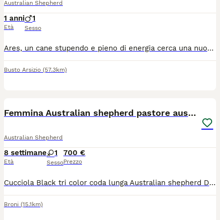
Australian Shepherd
1 anni
1
Età
Sesso
Ares, un cane stupendo e pieno di energia cerca una nuova casa con una famiglia pronta a dargli l’amore che merita. È un incrocio tra pastore australiano e border collie. È stupendo, sa andare al guinzaglio, sa i comandi base. Ha un anno e mezzo ma la voglia di giocare come un cucciolo. Ama le coccole ed è tanto affettuoso, si lega molto alla sua famiglia . Per ulteriori informazioni contattatemi pure.
Busto Arsizio
(57.3km)
9
Femmina Australian shepherd pastore australiano
Australian Shepherd
8 settimane
1
700 €
Età
Prezzo
Sesso
Cucciola Black tri color coda lunga Australian shepherd Disponibile dopo il 12/8 Mamma nonna e zia visibili in azienda Entrambi i genitori con lastre certificate ed esenti da displasia anca e gomito Test genetici della razza La cucciola sarà ceduta dopo i 65 gg con: Microchip I vaccino Visita veterinaria Libretto Pedigree Enci
Broni
(15.1km)