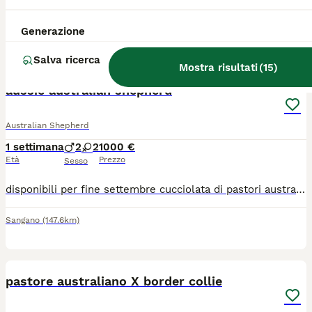
Allevatore con Affisso
Generazione
Corniglio
(101.9km)
Salva ricerca
6
Mostra risultati
(
15
)
aussie australian shepherd
Australian Shepherd
1 settimana
2
2
1000 €
Età
Prezzo
Sesso
disponibili per fine settembre cucciolata di pastori australiani con pedigree. nasceranno a fine luglio. non si sa ancora il sesso ma dall ecografia si vede che sono 4 . i genitori hanno fatto tutte i test genetici mrd1 e lastre ufficiali anca e gomiti negativi .a partire da 1000
Sangano
(147.6km)
4
1
pastore australiano X border collie