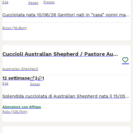
Età
Prezzo
Sesso
Cucciolata nata 10/06/26 Genitori nati in “casa” nonni materni e paterni ottimo carattere e ottima salute tutti con Lastre ufficiali e test genetici I cuccioli saranno ceduti dopo i 65gg con: Microchip I vaccini Sverminazione completa Visita veterinario di buona salute Pedigree Disponibile Maschi Red Tricolor e Blue merle Femmine Red merle/Red tri color/ Black tri color Chiedo contatto telefonico I cuccioli non sono in regalo il prezzo è indicativo
Broni
(16.4km)
14
Cuccioli Australian Shepherd / Pastore Australiano
Australian Shepherd
12 settimane
3
1
Età
Sesso
Splendida cucciolata di Australian Shepherd nata il 15/05/2026 presso l'allevamento professionale RIESHOF. I cuccioli saranno pronti per entrare a far parte delle loro nuove famiglie a partire da metà luglio 2026. I nostri Aussie cercano famiglie attive, dinamiche e responsabili, pronte a condividere la vita con un cane straordinario. Disponibilità: Black Tricolor (Maschi e Femmine) Blue Merle (Maschi e Femmine) Red Merle (Maschi) Cresciuti in un ambiente sereno, con amore, dedizione e massima attenzione alla salute. Se desiderate accogliere un compagno di vita intelligente, affettuoso e fedele, saremo felici di conoscervi e guidarvi nella scelta del cucciolo ideale per voi. Contatti e Informazioni: Telefono: 3887711311 (anche WhatsApp per foto e dettagli) Venite a scoprire il nostro allevamento sui nostri canali social: Facebook: Rieshof Instagram: @rieshofdogresort TikTok: @rieshofdogresort
Allevatore con Affisso
Rolo
(126.7km)
6