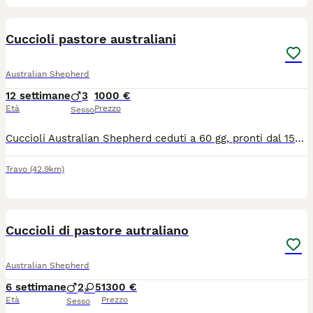
7
Cuccioli pastore australiani
Australian Shepherd
12 settimane
3
1000 €
Età
Prezzo
Sesso
Cuccioli Australian Shepherd ceduti a 60 gg, pronti dal 15/07/2026 con: - pedigree ROI ENCI - microchip - vaccinazione - 3 sverminazioni - libretto sanitario I genitori sono testati ed esenti da patologie genetiche ereditarie e padre lastrato per displasia anca/gomito. Madre Red merle, padre Red. Genitori visibili
Travo
(42.9km)
5
Cuccioli di pastore autraliano
Australian Shepherd
6 settimane
2
5
1300 €
Età
Prezzo
Sesso