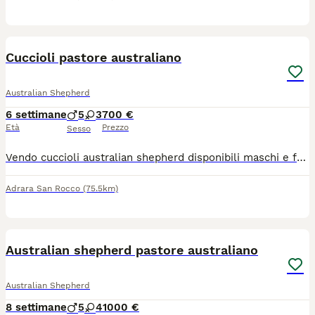
6
Cuccioli pastore australiano
Australian Shepherd
6 settimane
5
3
700 €
Età
Prezzo
Sesso
Vendo cuccioli australian shepherd disponibili maschi e femmine Blacktricolor(700)BLEUMERLE (1000) Cuccioli nati il 29 giugno, presentabili per consegna fine agosto visibili con padre e madre. Verranno consegnati muniti di regolare libretto sanitario, 3 vaccini e pedigree ENCI..per qualsiasi informazione contattare preferibilmente WhatsApp
Adrara San Rocco
(75.5km)
6
Australian shepherd pastore australiano
Australian Shepherd
8 settimane
5
4
1000 €