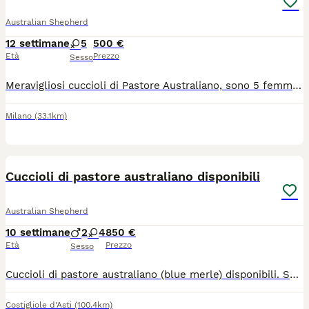
Australian Shepherd
12 settimane
5
500 €
Età
Prezzo
Sesso
Meravigliosi cuccioli di Pastore Australiano, sono 5 femminucce nate il 14 maggio. Hanno un carattere molto dolce e affettuoso, sono socievoli e giocherellone, già pronte per una nuova famiglia. Vengono cedute con libretto sanitario, primo vaccino, microchip, ciclo completo di sverminazioni e si può avere anche il pedigree. I genitori sono testati per displasia anche e gomiti con risultati visibili sui pedigrèe. La richiesta è E. 500 per le cucciole black tricolor e 800 per la cucciola blue merle. Potete contattarmi su whatsapp o chiamata al 3519139277 per maggiori informazioni
Milano
(33.1km)
13
Cuccioli di pastore australiano disponibili
Australian Shepherd
10 settimane
2
4
850 €
Età
Prezzo
Sesso
Cuccioli di pastore australiano (blue merle) disponibili. Sono nati il 26/05 e saranno disponibili a fine luglio con pedigree,vaccino,microchip e visita veterinaria. Sono 4 femmine e 2 maschi...tutti blue merle. Per info contattatemi.
Costigliole d'Asti
(100.4km)