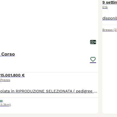
9 setti
Età
Bresso
(3
6
e Corso
15.001.800 €
Prezzo
o
Prestigiosa cucciolata in RIPRODUZIONE SELEZIONATA ( pedigree rosa) il top per SALUTE, MORFOLOGIA, CARATTERE. Linee esenti displasia di anche e gomiti in 4/5 generazione. Testati ed esenti ocd, cardiopatie. DNA depositato. Genitori campioni di vario livello. Grande taglia e carattere. I cuccioli saranno disponibili da fine settembre in poi e verranno consegnati con pedigree rosa, vaccinazioni, microchip, visita cardiologica con certificazione veterinaria, trattamenti antiparassitari, libretto sanitario, garanzia scritta, kit cucciolo, fattura fiscale. Possibilità di pagamento rateale. Occasione per gli amanti della razza
so
13.3km)
20