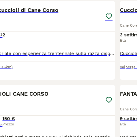
cuccioli di Cane Corso
Cuccio
Cane Cor
2
3 setti
Età
o
Allevatore amatoriale con esperienza trentennale sulla razza dispone di cuccioli sia maschi che femmine in regola con vaccinazione microchip pedigree enci, garantita massima disponibilità e competenza.
20.6km)
Valperga
5
IOLI CANE CORSO
FANTA
Cane Cor
150 €
9 setti
Prezzo
Età
so