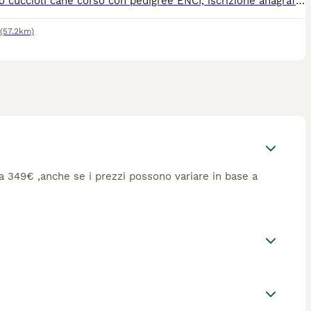
Cediamo cuccioli cane corso con pedigree ENCI, iscrizione anagrafe canina, vaccinazioni, sverminati e con microchip. Genitori entrambi con pedigree ENCI, visibili di nostra proprietà. Mamma nera e padre grigio tigrato. Disponibili da Agosto, richiesta di 600 euro.
(57.2km)
rca 349€ ,anche se i prezzi possono variare in base a