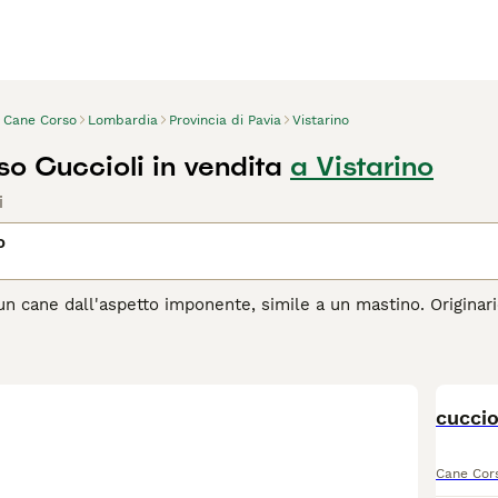
Cane Corso
Lombardia
Provincia di Pavia
Vistarino
o Cuccioli in vendita
a Vistarino
i
o
n cane dall'aspetto imponente, simile a un mastino. Originario d
 fosse anche molto apprezzato come cane da compagnia. I cors
ioso e alla loro natura amichevole e leale. Chiunque desideri
oiché ci sono pochissimi cuccioli disponibili ogni anno.
agina di consigli sul Cane Corso
per informazioni su questa ra
cucci
Cane Cor