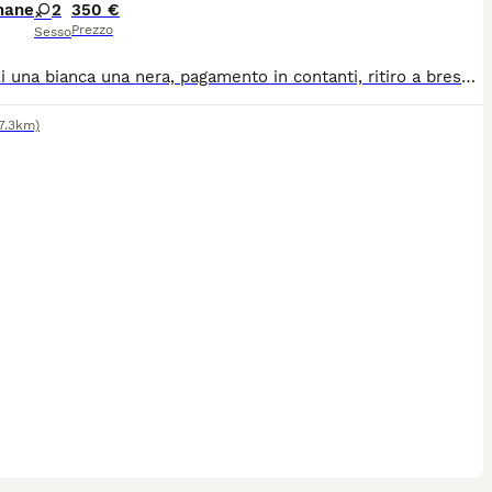
mane
2
350 €
Prezzo
Sesso
disponili una bianca una nera, pagamento in contanti, ritiro a bresso (MI) o eventualmente consegno nei dintorni, non hanno ancora microchip, ma sono sverminate ed è stato effettuato trattamento pulci
7.3km)
9