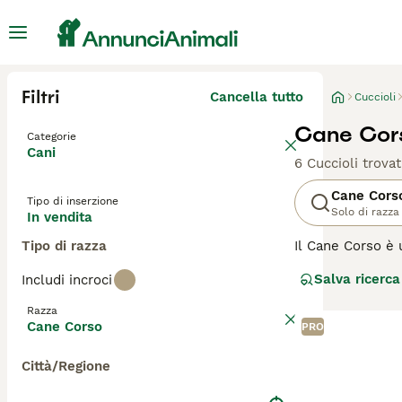
Filtri
Cancella tutto
Cuccioli
Cane Cors
Categorie
Cani
6 Cuccioli trovat
Cane Cors
Tipo di inserzione
Solo di razza
In vendita
Tipo di razza
Il Cane Corso è u
caccia, sebbene
Salva ricerca
Includi incroci
aspetto meravigl
lista d'attesa, p
Razza
Cane Corso
PRO
Leggi la
nostra p
Città/Regione