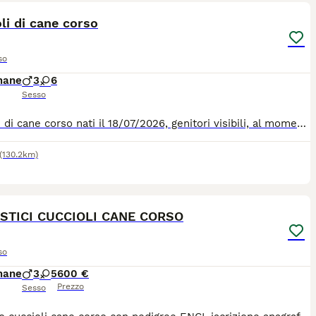
li di cane corso
so
mane
3
6
Sesso
Cuccioli di cane corso nati il 18/07/2026, genitori visibili, al momento della consegna, non prima dei 60 giorni, avranno microchip, primi vaccini fatti e pedigree
(130.2km)
6
STICI CUCCIOLI CANE CORSO
so
mane
3
5
600 €
Prezzo
Sesso