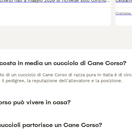
3 bellissimi maschietti nati a maggio 2026 Si richiede solo contributo spese I cuccioli si trovano a Genova Sestri Ponente
Cremona
costa in media un cucciolo di Cane Corso?
io di un cucciolo di Cane Corso di razza pura in Italia è di ci
 il pedigree, la reputazione dell'allevatore e la posizione.
rso può vivere in casa?
cuccioli partorisce un Cane Corso?