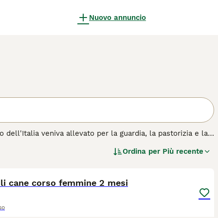
Nuovo annuncio
ell'Italia veniva allevato per la guardia, la pastorizia e la
i sono ancora molto popolari nel Belpaese grazie al loro
Ordina per
Più recente
 condividere la casa con un cane corso dovrà mettersi in
4
zza di cane.
oli cane corso femmine 2 mesi
so