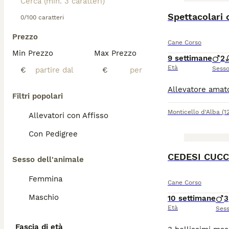
Spettacolari 
0/100 caratteri
Prezzo
Cane Corso
Min Prezzo
Max Prezzo
9 settimane
2
Età
Sess
€
€
Filtri popolari
Monticello d'Alba
(1
Allevatori con Affisso
Con Pedigree
CEDESI CUCC
Sesso dell'animale
Femmina
Cane Corso
Maschio
10 settimane
3
Età
Ses
Fascia di età