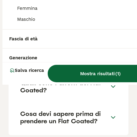
Femmina
Maschio
Quanto dura la vita di un Flat
Coated?
Fascia di età
Qual è il carattere del Flat
Generazione
Coated?
Salva ricerca
Mostra risultati
(
1
)
Quali sono i difetti del Flat
Coated?
Cosa devi sapere prima di
prendere un Flat Coated?