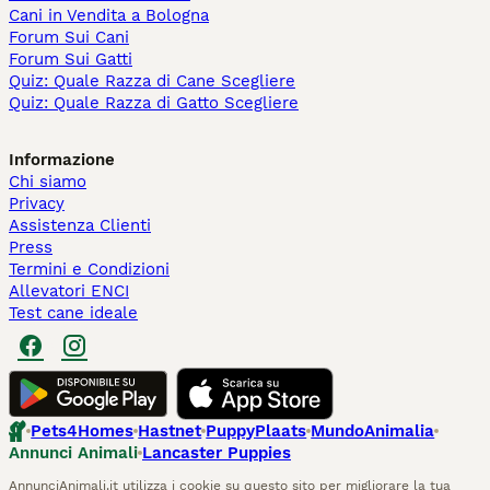
Cani in Vendita a Bologna
Forum Sui Cani
Forum Sui Gatti
Quiz: Quale Razza di Cane Scegliere
Quiz: Quale Razza di Gatto Scegliere
Informazione
Chi siamo
Privacy
Assistenza Clienti
Press
Termini e Condizioni
Allevatori ENCI
Test cane ideale
Pets4Homes
Hastnet
PuppyPlaats
MundoAnimalia
Annunci Animali
Lancaster Puppies
AnnunciAnimali.it utilizza i cookie su questo sito per migliorare la tua