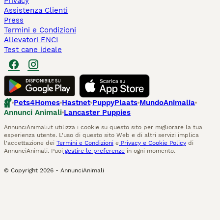
Privacy
Assistenza Clienti
Press
Termini e Condizioni
Allevatori ENCI
Test cane ideale
Pets4Homes
Hastnet
PuppyPlaats
MundoAnimalia
Annunci Animali
Lancaster Puppies
AnnunciAnimali.it utilizza i cookie su questo sito per migliorare la tua
esperienza utente. L'uso di questo sito Web e di altri servizi implica
l'accettazione dei
Termini e Condizioni
e
Privacy e Cookie Policy
di
AnnunciAnimali. Puoi
gestire le preferenze
in ogni momento.
© Copyright
2026
-
AnnunciAnimali