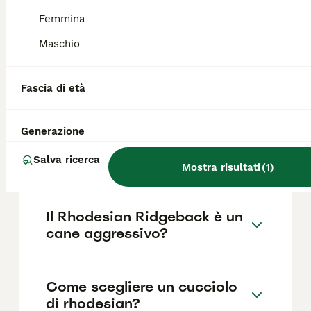
FAQ
Femmina
Maschio
Quanto costa un cucciolo di
Rhodesian Ridgeback?
Fascia di età
Il costo medio di un cucciolo di Rhodesian
Ridgeback di razza pura in Italia è di circa
Generazione
477€ ,anche se i prezzi possono variare in
base a fattori come il pedigree, la
Salva ricerca
reputazione dell'allevatore e la posizione.
Mostra risultati
(
1
)
Il Rhodesian Ridgeback è un
cane aggressivo?
Come scegliere un cucciolo
di rhodesian?