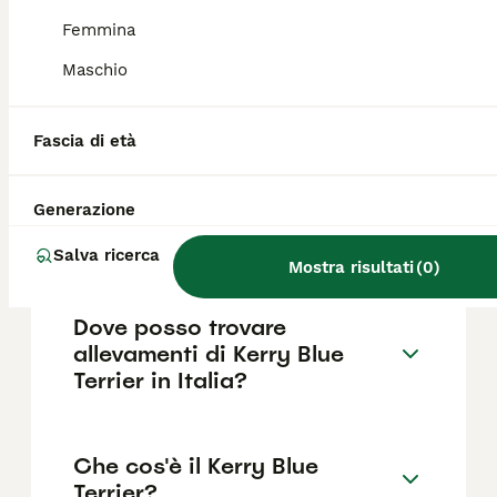
scegliere un allevatore che effettui i test
sanitari appropriati prima della riproduzione.
Femmina
Maschio
Quanto costa un Kerry Blue
Terrier?
Fascia di età
Generazione
Qual è il temperamento del
Kerry Blue Terrier?
Salva ricerca
Mostra risultati
(
0
)
Dove posso trovare
allevamenti di Kerry Blue
Terrier in Italia?
Che cos'è il Kerry Blue
Terrier?