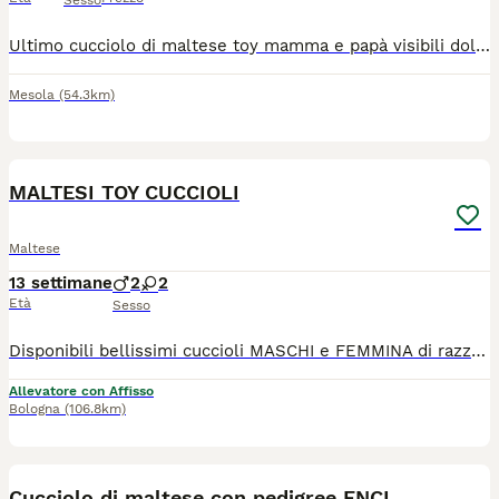
Sesso
Ultimo cucciolo di maltese toy mamma e papà visibili dolcissimo abituato alla traversina e svezzato
Mesola
(54.3km)
5
MALTESI TOY CUCCIOLI
Maltese
13 settimane
2
2
Età
Sesso
Disponibili bellissimi cuccioli MASCHI e FEMMINA di razza Maltese. I nostri cuccioli sono nati presso il nostro allevamento riconosciuto ENCI e FCI in ambiente sano e curato. In allevamento dove potrete anche vedere e conoscere i genitori. Ogni cucciolo viene consegnato dai 3 mesi di età con: ✔️ Pedigree ENCI (fondamentale per certificare la razza, l'allevatore e garantire che non siano consanguinei) ✔️Microchip inserito, quindi già iscritto all'anagrafe canina ✔️Vaccinazioni complete ✔️Sverminazione effettuata ✔️ Libretto sanitario ✔️Abituati a fare i bisogni sulla traversina assorbente ✔️ Mangiano crocchette secche 📍 Vieni a conoscerci 👉 Noi siamo l’Allevamento della Famiglia Contarini e ci troviamo a Solarolo in Emilia Romagna... molto vicino a Imola! Distanze indicative: 40 minuti da Bologna 1 ora e 40 minuti da Firenze 1 ora e 40 minuti da Ancona 2 ore da Verona 2 ore e 50 minuti da Milano Per trovarci facilmente puoi cercare su Google Maps: "Allevamento famiglia Contarini" 🏡 Visite in allevamento tutti i giorni PREVIO APPUNTAMENTO TELEFONICO! 🚚 CONSEGNE in tutta Italia. 💳 Possibilità di pagamento in piccole COMODE RATE. Contattaci per maggiori informazioni! 📞 TEL. 3 3 8 6 3 0 3 1 0 8 (Se il numero non è visibile, clicca in alto a destra su “Mostra numero”) 🌐 SITO www.canimaltesi.it 📸 INSTAGRAM: @allevamentofamigliacontarini
Allevatore con Affisso
Bologna
(106.8km)
3
Cucciolo di maltese con pedigree ENCI