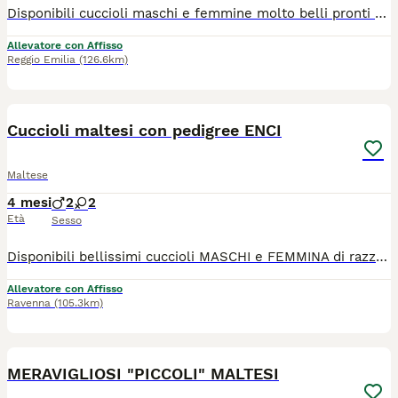
Disponibili cuccioli maschi e femmine molto belli pronti alla consegna alla nuova famiglia. I cuccioli che noi proponiamo sono tutti nati rigorosamente presso il nostro allevamento riconosciuto ENCI e FCI di cui sono visibili i genitori. I cani vengono consegnati dopo i 3 mesi di età con: ✔️ Pedigree ENCI e documentazione sanitaria completa ✔️Microchip inserito, quindi già iscritto all'anagrafe canina ✔️ Ciclo di vaccinazioni completo ✔️ Sverminazione ✔️ Libretto sanitario ✔️ Abituati a fare i bisogni sulla traversina assorbente ✔️Mangiano crocchette secche 📍 Vieni a conoscerci 👉 Noi siamo l’Allevamento della Famiglia Contarini e ci troviamo a Solarolo in Emilia Romagna... molto vicino a Imola! 🏡 Visite in allevamento tutti i giorni PREVIO APPUNTAMENTO TELEFONICO! 🚚 CONSEGNE in tutta Italia. 💳 Possibilità di pagamento a rate. Contattaci per maggiori informazioni! 📞 TEL. 3 3 8 6 3 0 3 1 0 8 (Se il numero non è visibile, clicca in alto a destra su “Mostra numero”) 🌐 SITO www.canimaltesi.it 📸 INSTAGRAM: @allevamentofamigliacontarini
Allevatore con Affisso
Reggio Emilia
(126.6km)
5
Cuccioli maltesi con pedigree ENCI
Maltese
4 mesi
2
2
Età
Sesso
Disponibili bellissimi cuccioli MASCHI e FEMMINA di razza Maltese. I nostri cuccioli sono nati presso il nostro allevamento riconosciuto ENCI e FCI in ambiente sano e curato. In allevamento dove potrete anche vedere e conoscere i genitori. Ogni cucciolo viene consegnato dai 3 mesi di età con: ✔️ Pedigree ENCI (fondamentale per certificare la razza, l'allevatore e garantire che non siano consanguinei) ✔️Microchip inserito, quindi già iscritto all'anagrafe canina ✔️Vaccinazioni complete ✔️Sverminazione effettuata ✔️ Libretto sanitario ✔️Abituati a fare i bisogni sulla traversina assorbente ✔️ Mangiano crocchette secche 📍 Vieni a conoscerci 👉 Noi siamo l’Allevamento della Famiglia Contarini e ci troviamo a Solarolo in Emilia Romagna... molto vicino a Imola! 🏡 Visite in allevamento tutti i giorni PREVIO APPUNTAMENTO TELEFONICO! 🚚 CONSEGNE in tutta Italia. 💳 Possibilità di pagamento in comode RATE. Contattaci per maggiori informazioni! 📞 TEL. 3 3 8 6 3 0 3 1 0 8 (Se il numero non è visibile, clicca in alto a destra su “Mostra numero”) 🌐 SITO www.canimaltesi.it 📸 INSTAGRAM: @allevamentofamigliacontarini
Allevatore con Affisso
Ravenna
(105.3km)
7
MERAVIGLIOSI "PICCOLI" MALTESI