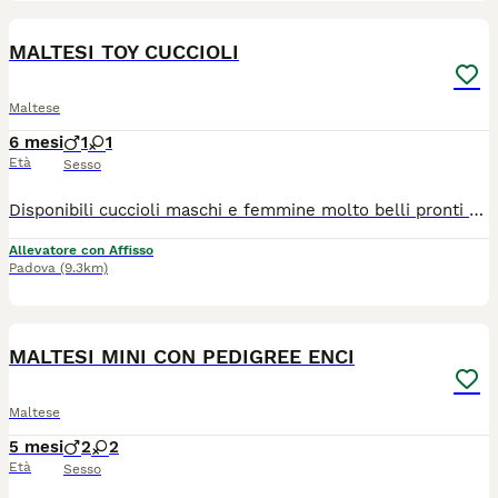
4
MALTESI TOY CUCCIOLI
Maltese
6 mesi
1
1
Età
Sesso
Disponibili cuccioli maschi e femmine molto belli pronti alla consegna alla nuova famiglia. I cuccioli che noi proponiamo sono tutti nati rigorosamente presso il nostro allevamento riconosciuto ENCI e FCI di cui sono visibili i genitori. I cani vengono consegnati dopo i 3 mesi di età con: ✔️ Pedigree ENCI e documentazione sanitaria completa ✔️Microchip inserito, quindi già iscritto all'anagrafe canina ✔️ Ciclo di vaccinazioni completo ✔️ Sverminazione ✔️ Libretto sanitario ✔️ Abituati a fare i bisogni sulla traversina assorbente ✔️Mangiano crocchette secche 📍 Vieni a conoscerci: Allevamento della Famiglia Contarini Solarolo (RA) – Emilia Romagna 📞 Contattaci per maggiori informazioni, prezzi e per fissare una visita Visite tutti i giorni previo appuntamento 📱3386303108 (Se il numero non è visibile, clicca in alto a destra su “Mostra numero”) 📍 Vieni a conoscerci: 👉Allevamento della famiglia Contarini – Solarolo, Emilia Romagna 🌐www.canimaltesi.it INSTAGRAM: @allevamentofamigliacontarini
Allevatore con Affisso
Padova
(9.3km)
4
MALTESI MINI CON PEDIGREE ENCI
Maltese
5 mesi
2
2
Età
Sesso