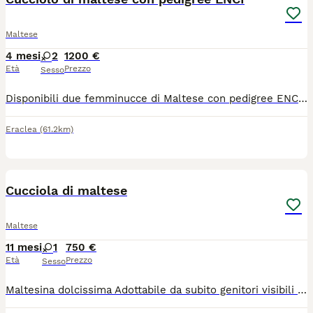
Maltese
4 mesi
2
1200 €
Età
Prezzo
Sesso
Disponibili due femminucce di Maltese con pedigree ENCI. Nate il 30/03/2026 e cresciute in ambiente familiare presso la mia abitazione. Da adulte peseranno circa 3,5-3,7 kg. Saranno cedute con: * vaccinazione; * sverminazioni effettuate; * microchip; * visita veterinaria con relazione scritta (controllo di cuore, dentatura, ecc.); * iscrizione all’Anagrafe Canina; * passaggio di proprietà; * libretto sanitario; * pedigree ENCI; * genitori con deposito del DNA presso ENCI; * genitori certificati FSA per la lussazione della rotula; * puppy kit; * cibo per i primi giorni; * prima toelettatura effettuata. Entrambi i genitori sono visibili presso la mia abitazione.
Eraclea
(61.2km)
2
Cucciola di maltese
Maltese
11 mesi
1
750 €
Età
Prezzo
Sesso
Maltesina dolcissima Adottabile da subito genitori visibili già svezzata e abituata alla traversina..