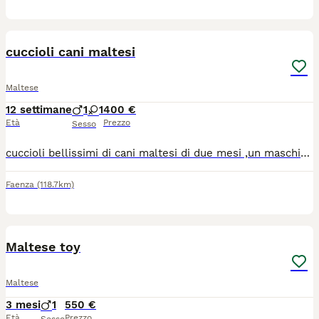
3
cuccioli cani maltesi
Maltese
12 settimane
1
1
400 €
Età
Prezzo
Sesso
cuccioli bellissimi di cani maltesi di due mesi ,un maschio e una femmina. per altre info contattatemi in privato. prezzo leggermente trattabile.
Faenza
(118.7km)
4
Maltese toy
Maltese
3 mesi
1
550 €
Età
Prezzo