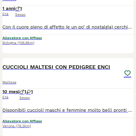
1 anni
1
Età
Sesso
Con il cuore pieno di affetto (e un po’ di nostalgia) cerchiamo per il nostro dolcissimo Maltese una famiglia speciale che lo ami davvero. 💖 Inizialmente pensato come futuro papà dei nostri cuccioli, la vita ha deciso per noi un’altra strada… e ora il nostro piccolo merita di trovare una casa tutta sua, piena di carezze, coccole e sorrisi. ✨ Chi è lui: Razza: Maltese Età: 11 mesi Carattere: un tesoro di cane, dolce, socievole e affettuoso. Ama il contatto umano e sa donare amore in ogni sguardo. È il compagno perfetto per chi vuole un amico fedele e tenero. Salute: ottima! Vaccinazioni complete, microchip, sverminazioni, libretto sanitario e pedigree ENCI. 📍 Dove si trova: Solarolo (RA), vicino a Imola 📞 Contatti:3386303108 💰 È richiesto un rimborso spese Il nostro sogno più grande è che trovi qualcuno che lo ami come noi lo amiamo, una famiglia che sappia riempire la sua vita di carezze, giochi e calore. 🐾❤️
Allevatore con Affisso
Bologna
(106.8km)
4
CUCCIOLI MALTESI CON PEDIGREE ENCI
Maltese
10 mesi
1
1
Età
Sesso
Disponibili cuccioli maschi e femmine molto belli pronti alla consegna alla nuova famiglia. I cuccioli che noi proponiamo sono tutti nati rigorosamente presso il nostro allevamento riconosciuto ENCI e FCI di cui sono visibili i genitori. I cani vengono consegnati dopo i 3 mesi di età con: ✔️ Pedigree ENCI e documentazione sanitaria completa ✔️Microchip inserito, quindi già iscritto all'anagrafe canina ✔️ Ciclo di vaccinazioni completo ✔️ Sverminazione ✔️ Libretto sanitario ✔️ Abituati a fare i bisogni sulla traversina assorbente ✔️Mangiano crocchette secche Peso adulti: 2,7-3,5kg 📍 Vieni a conoscerci: 👉Allevamento della famiglia Contarini – Solarolo, Emilia Romagna 📞 Contattaci ora per maggiori info e prezzi, visite tutti i giorni previo appuntamento:3386303108 (se non vedete il numero potete trovarlo in alto a destra cliccando il bottone verde "mostra numero") 🌐www.canimaltesi.it INSTAGRAM: @allevamentofamigliacontarini
Allevatore con Affisso
Verona
(76.2km)