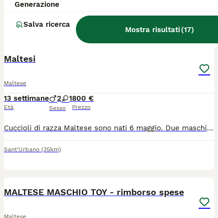
Generazione
Allevatore con Affisso
Trecenta
(52.8km)
Salva ricerca
Mostra risultati
(
17
)
14
3
Maltesi
Maltese
13 settimane
2
1
800 €
Età
Prezzo
Sesso
Cuccioli di razza Maltese sono nati 6 maggio. Due maschi e una femmina. Saranno disponibili 1 agosto con la vaccinazione completa. Contattatemi per altra informazione e foto dei cuccioli e genitori. Invito volentieri a casa nostra per vederli meglio. Solo chi è interessato davvero.
Sant'Urbano
(35km)
4
MALTESE MASCHIO TOY - rimborso spese
Maltese