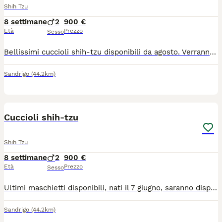
Shih Tzu
8 settimane
2
900 €
Età
Prezzo
Sesso
Bellissimi cuccioli shih-tzu disponibili da agosto. Verranno consegnati previa visita veterinaria completa, sverminazione, vaccino, microchip, educati all'uso della telina igienica e dotati di pedigree. Gradita una visita
Sandrigo
(44.2km)
1
Cuccioli shih-tzu
Shih Tzu
8 settimane
2
900 €
Età
Prezzo
Sesso
Ultimi maschietti disponibili, nati il 7 giugno, saranno disponibili al compimento di 60 giorni e verranno consegnati previa visita veterinaria completa, sverminazione, primo vaccino, microchip e pedegree
Sandrigo
(44.2km)