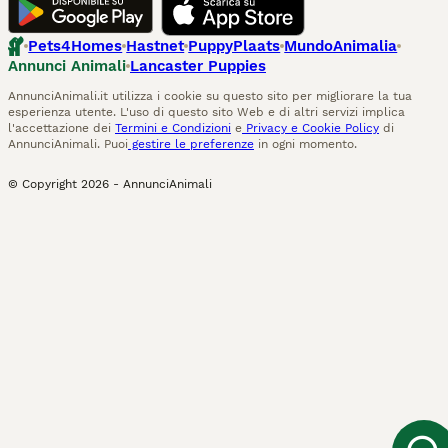
Pets4Homes
Hastnet
PuppyPlaats
MundoAnimalia
Annunci Animali
Lancaster Puppies
AnnunciAnimali.it utilizza i cookie su questo sito per migliorare la tua
esperienza utente. L'uso di questo sito Web e di altri servizi implica
l'accettazione dei
Termini e Condizioni
e
Privacy e Cookie Policy
di
AnnunciAnimali. Puoi
gestire le preferenze
in ogni momento.
© Copyright
2026
-
AnnunciAnimali