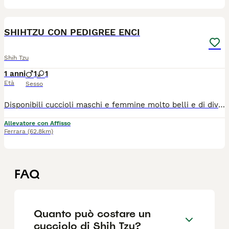
6
SHIHTZU CON PEDIGREE ENCI
Shih Tzu
1 anni
1
1
Età
Sesso
Disponibili cuccioli maschi e femmine molto belli e di diversi colori (bianco/oro, bianco/rosso tricolore e bianco/nero) pronti alla consegna alla nuova famiglia. I cuccioli che noi proponiamo sono tutti nati rigorosamente presso il nostro allevamento riconosciuto ENCI e FCI di cui sono visibili i genitori. I cani vengono consegnati dopo i 3 mesi di età con: ✔️ Pedigree ENCI e documentazione sanitaria completa ✔️Microchip inserito, quindi già iscritto all'anagrafe canina ✔️ Ciclo di vaccinazioni completo ✔️ Sverminazione ✔️ Libretto sanitario ✔️ Abituati a fare i bisogni sulla traversina assorbente ✔️Mangiano crocchette secche 📍 Vieni a conoscerci: 👉Allevamento della famiglia Contarini – Solarolo, Emilia Romagna 📞 Contattaci ora per maggiori info e prezzi, visite tutti i giorni previo appuntamento:3386303108 (se non vedete il numero scritto, potete trovarlo in alto a destra cliccando sul bottone verde "mostra numero") 🌐www.canishihtzu.it INSTAGRAM: @allevamentofamigliacontarini
Allevatore con Affisso
Ferrara
(62.8km)
FAQ
Quanto può costare un
cucciolo di Shih Tzu?