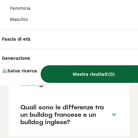
Femmina
Maschio
Qual è il Bulldog più bello?
Fascia di età
Quali sono i difetti del
bulldog francese?
Generazione
Salva ricerca
Mostra risultati
(
0
)
Quanto costa mantenere un
bulldog?
Quali sono le differenze tra
un bulldog francese e un
bulldog inglese?