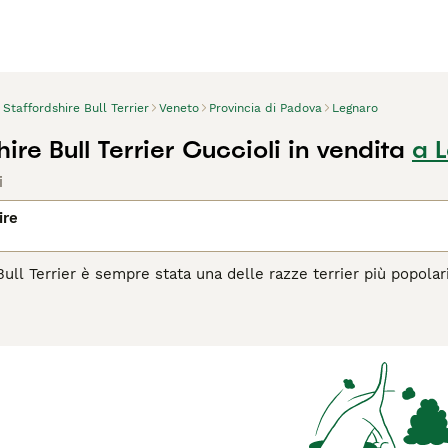
Staffordshire Bull Terrier
Veneto
Provincia di Padova
Legnaro
ire Bull Terrier Cuccioli in vendita
a 
i
ire
 Bull Terrier è sempre stata una delle razze terrier più popola
esenza di persone in un ambiente familiare, anche se origina
 vengono affettuosamente chiamati, sono diventati anche uno 
fluenzato il loro aspetto tradizionalmente forte, robusto e mu
colli che sembrano raffigurare i nodi Staffordshire.
agina di consigli sul Staffordshire
per informazioni su questa 