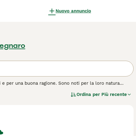
Nuovo annuncio
Legnaro
ri e per una buona ragione. Sono noti per la loro natura
riamente erano allevati per essere cani da combattimento.
Ordina per
Più recente
dei cani più popolari nelle mostre canine e per fortuna
scoloso. Come tributo ai loro antenati, questi Staffordshire
razza di cane.