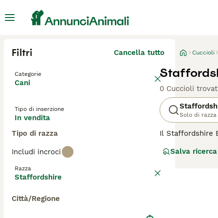
Filtri
Cancella tutto
Cuccioli
Staffordsh
Categorie
Cani
0 Cuccioli trovat
Staffordsh
Tipo di inserzione
Solo di razza
In vendita
Tipo di razza
Il Staffordshire
amichevole in pr
Salva ricerca
Includi incroci
Gli staffy, come
questo non ha in
Razza
presentano ampi 
Staffordshire
Leggi la
nostra p
Città/Regione