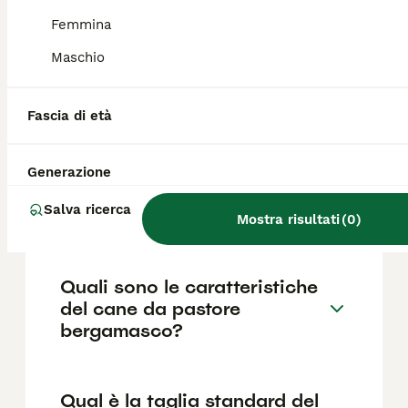
parte lanosa non fa la muta annuale, ma
cresce continuamente formando le
Femmina
caratteristiche "tacole".
Maschio
Quanto costa un cucciolo di
Fascia di età
Pastore Bergamasco?
Generazione
Qual è il carattere del cane
Salva ricerca
da pastore bergamasco?
Mostra risultati
(
0
)
Quali sono le caratteristiche
del cane da pastore
bergamasco?
Qual è la taglia standard del