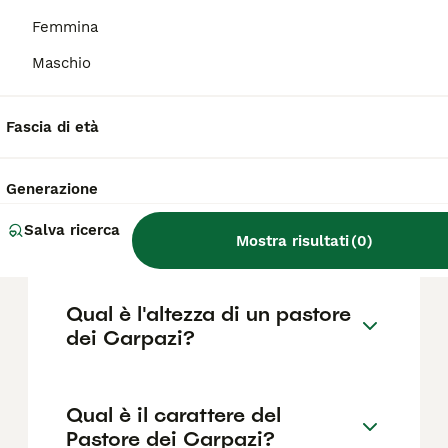
reputazione dell'allevatore; i soggetti da
esposizione costano di più. In Italia la razza
Femmina
è molto rara, quindi la maggior parte dei
cuccioli proviene da allevamenti rumeni, con
Maschio
costi di importazione da aggiungere. Chiedi
sempre pedigree FCI e controlli sanitari, e
considera il mantenimento di un cane che
Fascia di età
può superare i 45 kg.
Generazione
Che cos'è il cane da pastore
Salva ricerca
dei Carpazi?
Mostra risultati
(
0
)
Qual è l'altezza di un pastore
dei Carpazi?
Qual è il carattere del
Pastore dei Carpazi?