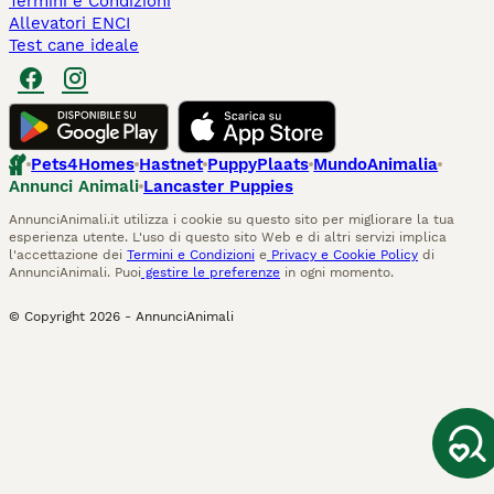
Termini e Condizioni
Allevatori ENCI
Test cane ideale
Pets4Homes
Hastnet
PuppyPlaats
MundoAnimalia
Annunci Animali
Lancaster Puppies
AnnunciAnimali.it utilizza i cookie su questo sito per migliorare la tua
esperienza utente. L'uso di questo sito Web e di altri servizi implica
l'accettazione dei
Termini e Condizioni
e
Privacy e Cookie Policy
di
AnnunciAnimali. Puoi
gestire le preferenze
in ogni momento.
© Copyright
2026
-
AnnunciAnimali