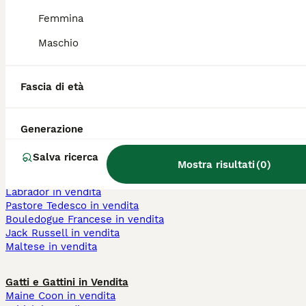
bianco
cuccioli 700 euro
Femmina
addestrato cuccioli
cuccioli di cane 150
cane gigante
euro
Maschio
cani a pelo corto
cuccioli 200 euro
cane mini toy
cuccioli 500 euro
cane nano
cuccioli di cane 100
Fascia di età
cani pelo corto taglia
euro
piccola
cane maschio
cane femmina
Generazione
Cani e Cuccioli in Vendita
Salva ricerca
Mostra risultati
(
0
)
Chihuahua in vendita
Barboncino in vendita
Labrador in vendita
Pastore Tedesco in vendita
Bouledogue Francese in vendita
Jack Russell in vendita
Maltese in vendita
Gatti e Gattini in Vendita
Maine Coon in vendita