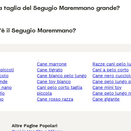
la taglia del Segugio Maremmano grande?
'è il Segugio Maremmano?
cane marrone
razze cani pelo l
 piccoli
cane tigrato
cani a pelo corto
ccolo
cane bianco pelo lungo
cane nero cuccio
ande
cane toy bianco
cane pelo lungo 
y nano
cani pelo corto taglia
cane mini toy
gio
piccola
cane pelo lungo 
no
cane rosso razza
cane gigante
Altre Pagine Popolari