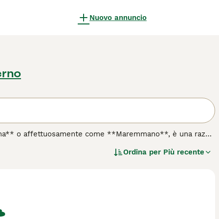
Nuovo annuncio
erno
ma** o affettuosamente come **Maremmano**, è una razza
 italiano è stato selezionato per la caccia al cinghiale e
Ordina per
Più recente
, il Segugio Maremmano presenta un mantello corto, fitto e
atletico è ideale per affrontare terreni impervi, mentre le
za. Dal punto di vista caratteriale, questo segugio è
ltà. È adatto a chi ama uno stile di vita attivo, poiché
indicato per vivere in appartamento a causa del suo alto
famiglie con ampi spazi esterni, che possano accogliere un