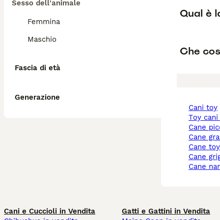
Sesso dell'animale
Qual è 
Femmina
Maschio
Che cos
Fascia di età
Generazione
cani toy
toy cani
cane pi
cane gr
cane to
cane gri
cane na
Cani e Cuccioli in Vendita
Gatti e Gattini in Vendita