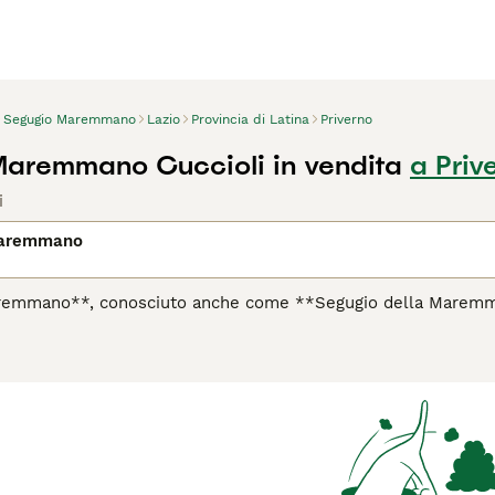
Segugio Maremmano
Lazio
Provincia di Latina
Priverno
aremmano Cuccioli in vendita
a Priv
i
Maremmano
aremmano**, conosciuto anche come **Segugio della Marem
a della regione della Maremma in Toscana. Questo antico segugio
to di un eccellente fiuto e grande resistenza. Di taglia media
te color fulvo, nero e focato o talvolta tigrato. Il suo corpo 
 pendenti e la coda a sciabola sono tratti distintivi della raz
ipendente e molto legato alla famiglia, mostrando affetto e lea
ghe passeggiate quotidiane e stimoli mentali costanti. Non è 
ento. Il **Maremmano** è perfetto per cacciatori esperti o 
edito ai suoi istinti naturali di segugio.