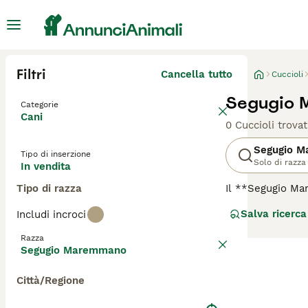
Filtri
Cancella tutto
Cuccioli
Segugio M
Categorie
Cani
0 Cuccioli trovat
Segugio 
Tipo di inserzione
Solo di razza
In vendita
Tipo di razza
Il **Segugio M
canina originari
Salva ricerca
Includi incroci
alla lepre, dota
ruvido, solitamen
Razza
orecchie lunghe e
Segugio Maremmano
intelligente, ind
necessita di lun
Città/Regione
bisogno di movim
cane energico e d