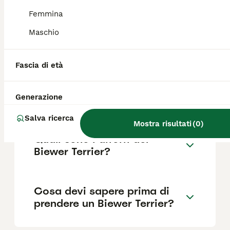
Femmina
Maschio
Quanto dura la vita di un
Biewer Terrier?
Fascia di età
Qual è il carattere del Biewer
Generazione
Terrier?
Salva ricerca
Mostra risultati
(
0
)
Quali sono i difetti del
Biewer Terrier?
Cosa devi sapere prima di
prendere un Biewer Terrier?