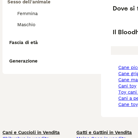
Sesso dell'animale
Dove si 
Femmina
Maschio
Il Bloo
Fascia di età
Generazione
cane pi
cane gri
cane ma
cani toy
toy cani
cani a p
cane to
Cani e Cuccioli in Vendita
Gatti e Gattini in Vendita