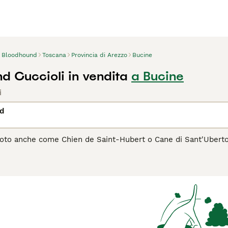
Bloodhound
Toscana
Provincia di Arezzo
Bucine
d Cuccioli in vendita
a Bucine
i
d
oto anche come Chien de Saint-Hubert o Cane di Sant'Uberto, 
raccia. Questo cane possente, con un'espressione nobile e un 
 persone scomparse, rendendolo insostituibile nei compiti di s
sua forza, il Bloodhound è un compagno gentile, paziente e aff
 le lunghe passeggiate, mostrando un carattere tranquillo e r
ne, specialmente per la cura del suo ampio manto e delle cara
he il Bloodhound sia la scelta giusta per te, leggi la guida all