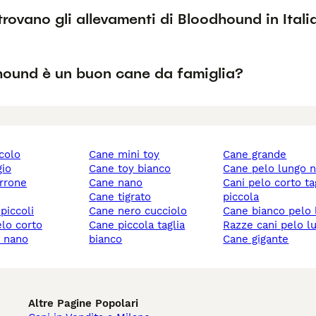
trovano gli allevamenti di Bloodhound in Itali
dhound è un buon cane da famiglia?
ccolo
cane mini toy
cane grande
gio
cane toy bianco
cane pelo lungo 
rrone
cane nano
cani pelo corto taglia
cane tigrato
piccola
 piccoli
cane nero cucciolo
cane bianco pelo
elo corto
cane piccola taglia
razze cani pelo l
y nano
bianco
cane gigante
Altre Pagine Popolari