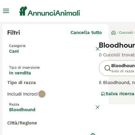
Filtri
Cancella tutto
Cuccioli
Bloodhoun
Categorie
Cani
0 Cuccioli trovat
Bloodhoun
Tipo di inserzione
Solo di razza
In vendita
Tipo di razza
Il Bloodhound, n
dedizione alla t
Salva ricerca
Includi incroci
nella ricerca di
dimensioni e la 
Razza
muoversi e adora
Bloodhound
richiede dedizio
Città/Regione
Per assicurarti c