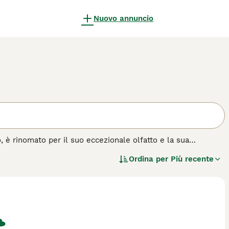
Nuovo annuncio
è rinomato per il suo eccezionale olfatto e la sua
manto che varia dal fulvo al nero e focato, è un maestro
Ordina per
Più recente
alvataggio e nelle forze dell'ordine. Nonostante le sue
ettuoso, ideale per le famiglie. Richiede spazio per
iflessivo quando non è sulle tracce. La sua gestione
tteristiche pieghe della pelle.
'acquisto per questa razza.