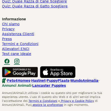
Quiz: Quale Razza di Cane Scegliere
Quiz: Quale Razza di Gatto Scegliere
Informazione
Chi siamo
Privacy
Assistenza Clienti
Press
Termini e Condizioni
Allevatori ENCI
Test cane ideale
Pets4Homes
Hastnet
PuppyPlaats
MundoAnimalia
Annunci Animali
Lancaster Puppies
AnnunciAnimali.it utilizza i cookie su questo sito per migliorare la tua
esperienza utente. L'uso di questo sito Web e di altri servizi implica
l'accettazione dei
Termini e Condizioni
e
Privacy e Cookie Policy
di
AnnunciAnimali. Puoi
gestire le preferenze
in ogni momento.