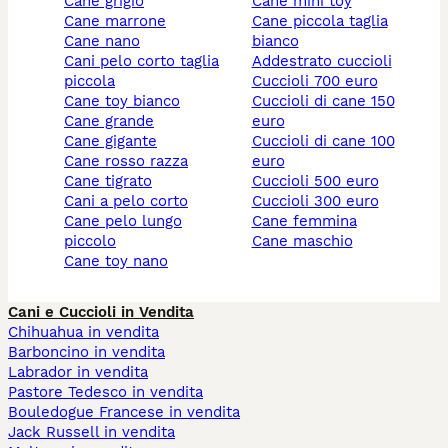
cane grigio
cane mini toy
cane marrone
cane piccola taglia
cane nano
bianco
cani pelo corto taglia
addestrato cuccioli
piccola
cuccioli 700 euro
cane toy bianco
cuccioli di cane 150
cane grande
euro
cane gigante
cuccioli di cane 100
cane rosso razza
euro
cane tigrato
cuccioli 500 euro
cani a pelo corto
cuccioli 300 euro
cane pelo lungo
cane femmina
piccolo
cane maschio
cane toy nano
Cani e Cuccioli in Vendita
Chihuahua in vendita
Barboncino in vendita
Labrador in vendita
Pastore Tedesco in vendita
Bouledogue Francese in vendita
Jack Russell in vendita