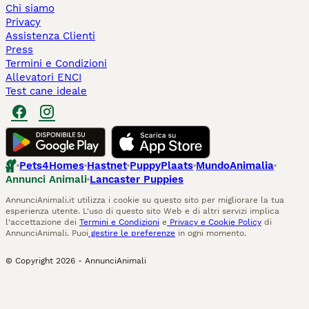
Chi siamo
Privacy
Assistenza Clienti
Press
Termini e Condizioni
Allevatori ENCI
Test cane ideale
Pets4Homes
Hastnet
PuppyPlaats
MundoAnimalia
Annunci Animali
Lancaster Puppies
AnnunciAnimali.it utilizza i cookie su questo sito per migliorare la tua
esperienza utente. L'uso di questo sito Web e di altri servizi implica
l'accettazione dei
Termini e Condizioni
e
Privacy e Cookie Policy
di
AnnunciAnimali. Puoi
gestire le preferenze
in ogni momento.
© Copyright
2026
-
AnnunciAnimali