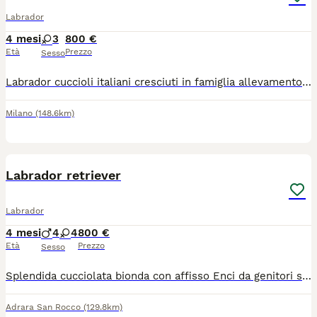
Labrador
4 mesi
3
800 €
Età
Prezzo
Sesso
Labrador cuccioli italiani cresciuti in famiglia allevamento in attesa di affisso ENCI dispone di cuccioli di labrador con pedigree ENCI vengono ceduti con vaccini pentavalente più l4 sverminazioni microchip libretto sanitario passaggio di proprietà Al momento è disponibile una femmina crema Ci troviamo a 20 km da Milano Linate oppure uscita Brebemi Treviglio Gradito contatto telefonico visite su appuntamento 3473179797 Prezzo a partire da 800€ Genitori visibili ed esenti da patologie ereditarie tutto certificato documentazione visibile
Milano
(148.6km)
9
4
Labrador retriever
Labrador
4 mesi
4
4
800 €
Età
Prezzo
Sesso
Splendida cucciolata bionda con affisso Enci da genitori selezionati padre campione riproduttore Lord of rings Labracadabra Rickes pedigree microchip Documenti e certificati veterinari
Adrara San Rocco
(129.8km)