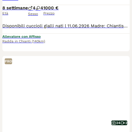
8 settimane
4
4
1000 €
Età
Prezzo
Sesso
Disponibili cuccioli gialli nati l 11.06.2926 Madre: Chiantishire Rose Villane Padre: Intipama Eskimo I cuccioli saranno consegnati dopo la metà di agosto muniti di doppia vaccinazione, vermifugo, microchip e pedegree Verranno consegnati anche i test dei genitori e un kit cucciolo
Allevatore con Affisso
Radda in Chianti
(140km)
PRO
24
2