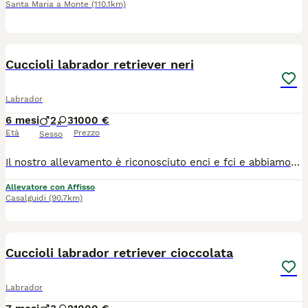
Santa Maria a Monte
(110.1km)
10
2
Cuccioli labrador retriever neri
Labrador
6 mesi
2
3
1000 €
Età
Prezzo
Sesso
Il nostro allevamento è riconosciuto enci e fci e abbiamo 20 anni di esperienza nel settore. Attualmente abbiamo disponibilità di una bellissima cucciolata di neri, figli di riproduttori con importanti linee di sangue. I nostri cuccioli crescono in ambiente protetto, pulito e confortevole. Vengono socializzati ed educati con amore. I cuccioli vengono consegnati con cip , vaccini completi, libretto sanitario , pedigree , sverminazioni . I genitori sono tutti cani selezionati, testati per displasie di anche e gomiti e hanno tutti i test genetici per le patologie di razza. Quello che maggiormente ci contraddistingue come allevatori è l'assistenza costante, dopo l'adozione per aiutarvi nella crescita del vostro cucciolo
Allevatore con Affisso
Casalguidi
(90.7km)
6
Cuccioli labrador retriever cioccolata
Labrador