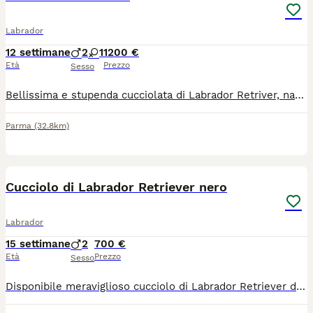
Labrador
12 settimane
2
1
1200 €
Età
Prezzo
Sesso
Bellissima e stupenda cucciolata di Labrador Retriver, nati il 16 maggio 2026. Cuccioli molto vivaci, giocosi e affettuosi. Genitori esenti da malattie ereditarie. Verranno ceduti con microchip, vaccinazioni e sverminazione. Contattare dopo le 17
Parma
(32.8km)
3
Cucciolo di Labrador Retriever nero
Labrador
15 settimane
2
700 €
Età
Prezzo
Sesso
Disponibile meraviglioso cucciolo di Labrador Retriever di colore nero con pedigree . Vengono consegnato a 90 giorni con Vaccino Sterminato Iscrizione anagrafica canina di appartenenza Certificato medico veterinario di buona salute Contratto di compravendita con le dovute garanzie all acquirente Puppy kit Pedigree. Per altre informazioni contattare al 339494w996