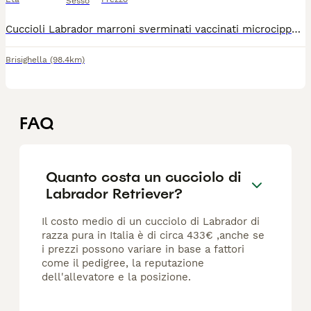
Sesso
Cuccioli Labrador marroni sverminati vaccinati microcippati petigree nati 18/05 per info. 3280849190 3356640485
Brisighella
(98.4km)
FAQ
Quanto costa un cucciolo di
Labrador Retriever?
Il costo medio di un cucciolo di Labrador di
razza pura in Italia è di circa 433€ ,anche se
i prezzi possono variare in base a fattori
come il pedigree, la reputazione
dell'allevatore e la posizione.