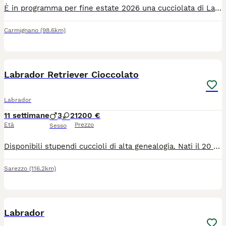
È in programma per fine estate 2026 una cucciolata di Labrador Retriever neri e gialli, con pedigree ENCI. I genitori, selezionati per salute, morfologia e carattere, sono entrambi: - esenti displasia anche e gomiti - testati per patologie genetiche di razza - controllati per oculopatie e cardiopatie congenite. Per maggiori informazioni: 346/7606095 (solo whatsapp)
Carmignano
(98.6km)
11
Labrador Retriever Cioccolato
Labrador
11 settimane
3
2
1200 €
Età
Prezzo
Sesso
Disponibili stupendi cuccioli di alta genealogia. Nati il 20 maggio 2026, cresciuti in contesto familiare con giardino, saranno pronti per le nuove famiglie dal 20 luglio 2026. I cuccioli avranno pedigree, prima vaccinazione e microchip già fatti da noi. Possibilità di vederli prima dell'acquisto Massima disponibilità
Sarezzo
(116.2km)
1
Labrador