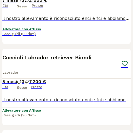
7 mesi
3
2
1000 €
Età
Prezzo
Sesso
Il nostro allevamento è riconosciuto enci e fci e abbiamo 20 anni di esperienza nel settore. Attualmente abbiamo disponibilità di una bellissima cucciolata di cioccolata figli di riproduttori con importanti linee di sangue. I nostri cuccioli crescono in ambiente protetto, pulito e confortevole. Vengono socializzati ed educati con amore. I cuccioli vengono consegnati con cip , vaccini completi, libretto sanitario , pedigree , sverminazioni . I genitori sono tutti cani selezionati, testati per displasie di anche e gomiti e hanno tutti i test genetici per le patologie di razza. Quello che maggiormente ci contraddistingue come allevatori è l'assistenza costante, dopo l'adozione per aiutarvi nella crescita del vostro cucciolo
Allevatore con Affisso
Casalguidi
(90.7km)
8
2
Cuccioli Labrador retriever Biondi
Labrador
5 mesi
3
1
1200 €
Età
Prezzo
Sesso
Il nostro allevamento è riconosciuto enci e fci e abbiamo 20 anni di esperienza nel settore. Attualmente abbiamo disponibilità di una bellissima cucciolata di labrador biondi , figli di riproduttori con importanti linee di sangue. I nostri cuccioli crescono in ambiente protetto, pulito e confortevole. Vengono socializzati ed educati con amore. I cuccioli vengono consegnati con cip , vaccini completi, libretto sanitario , pedigree , sverminazioni , puppy kit e dispensa informativa. I genitori sono tutti cani selezionati, testati per displasie di anche e gomiti e hanno tutti i test genetici per le patologie di razza. Quello che maggiormente ci contraddistingue come allevatori è l'assistenza costante, dopo l'adozione per aiutarvi nella crescita del vostro cucciolo
Allevatore con Affisso
Casalguidi
(90.7km)
3