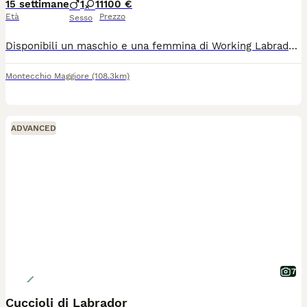
15 settimane
1
1
1100 €
Età
Prezzo
Sesso
Disponibili un maschio e una femmina di Working Labrador retriever nati il 20 Aprile Linea lavoro alta genialogia Genitori certificati esenti displasia anche e gomiti(A/0) MASCHIO: IWT '26 - TEAM 2 ITALY FT NOVICE CAC MIGLIOR MASCHIO LABRADOR - CLASSE NOVICE WT RCI '25 HD A/A - ED 0/0 ESENTE PER PARENTELA DA: prcd-PRA, EIC, CNM, HNPK, SD2,DM DNA DEPOSITATO FEMMINA: HD A/A - ED 0/0 con Pedigree Enci, Iscrizione Anagrafe canina, Microchip, Vaccinazione, cicli di sverminazione. kit puppy
Montecchio Maggiore
(108.3km)
ADVANCED
7
Cuccioli di Labrador