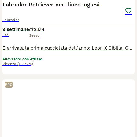
Labrador Retriever neri linee inglesi
Labrador
9 settimane
2
4
Età
Sesso
È arrivata la prima cucciolata dell'anno: Leon X Sibilla. Genitori controllati per displasia (A-0) e malattie genetiche tramite panel Mydogdna, documentazione sanitaria consultabile sul sito di ENCI. I cuccioli crescono in ambiente famigliare, seguiti con biosensor e arricchimento ambientale, vi aiutiamo a conoscere il loro futuro carattere tramite test attitudinale che affettuoso dalla nostra prima cucciolata. Lasceranno casa con microchip, copia delle cartelle sanitarie dei genitori, pedigree ENCI, primo vaccino, due dosi di vermifugo, contratto di cessione e APP per aiutare i futuri proprietari nella crescita del cane. Chiedo massima serietà, colloquio iniziale anche a distanza e possibilità di visitare l'allevamento. Non spedisco cuccioli come pacchi postali.
Allevatore con Affisso
Vicenza
(117.7km)
PRO