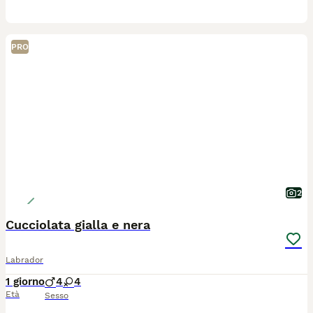
PRO
2
Cucciolata gialla e nera
Labrador
1 giorno
4
4
Età
Sesso