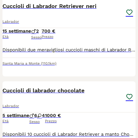
Cuccioli di Labrador Retriever neri
Labrador
15 settimane
2
700 €
Età
Prezzo
Sesso
Disponibili due meravigliosi cuccioli maschi di Labrador Retriever con pedigree di colore nero. Vengono ceduti dopo 90 giorni con Vaccino Sterminato Microchip I scrizione anagrafica canina di appartenenza Certificato medico veterinario di buona salute Contratto di compravendita con le dovute garanzie all acquirente Puppy kit P edigree per altre informazioni contattare al 3394932996
Santa Maria a Monte
(110.1km)
16
Cuccioli di labrador chocolate
Labrador
5 settimane
6
4
1000 €
Età
Prezzo
Sesso
Disponibili 10 cuccioli di Labrador Retriever a manto Chocolate. 6 maschietti e 4 femminucce. Cuccioli selezionati sia a livello estetico che caratteriale. Genitori esenti displasia e malattie ereditarie. Ceduti dal compimento dei 60 giorni di vita, disponibili da fine Agosto, con: -doppia vaccinazione - doppia sverminazione - Libretto sanitario - microchip - attestato di buona salute -pedigree enci Sono aperte le prenotazioni. Per qualsiasi info non esitate a contattarci! Beppe 39 349 6443937