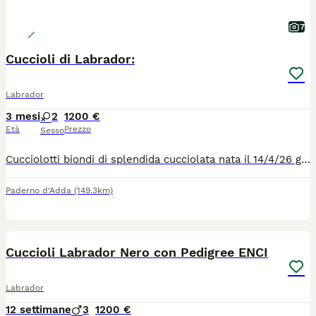
7
Cuccioli di Labrador:
Labrador
3 mesi
2
1200 €
Età
Prezzo
Sesso
Cucciolotti biondi di splendida cucciolata nata il 14/4/26 genitori con controllo displasia, occhi OK; oltre ad altri svariati controlli su DNA (PRA-PRCD - SD2 - HNPK - EIC - CNM - NARCOLESSIA). Genitori con DNA depositato. Saranno consegnati sverminati, microchipati e con pedigree, libretto sanitario e programma vaccinale. Contattaci senza impegno per conoscere le nostre tecniche di allevamento, e per un eventuale appuntamento per tutti gli approfondimenti su questa splendida razza.
Paderno d'Adda
(149.3km)
6
Cuccioli Labrador Nero con Pedigree ENCI
Labrador
12 settimane
3
1200 €