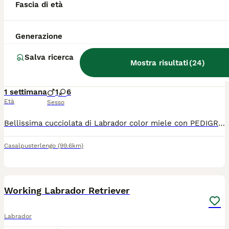
Fascia di età
Resana
(145.5km)
6
Generazione
Cuccioli Labrador miele
Salva ricerca
Mostra risultati
(
24
)
Labrador
1 settimana
1
6
Età
Sesso
Bellissima cucciolata di Labrador color miele con PEDIGREE di ALTA GENEALOGIA. I cuccioli verranno consegnați ad OTTOBRE 2026 dotati di MICROCHIP, VACCINAZIONE e SVERMINAZIONE.
Casalpusterlengo
(99.6km)
4
Working Labrador Retriever
Labrador