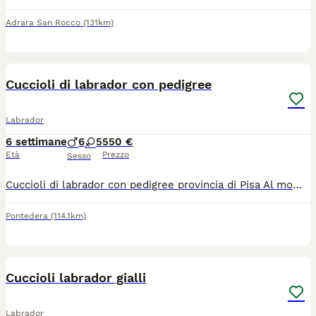
Adrara San Rocco
(131km)
8
Cuccioli di labrador con pedigree
Labrador
6 settimane
6
5
550 €
Età
Prezzo
Sesso
Cuccioli di labrador con pedigree provincia di Pisa Al momento della consegna saranno sverminati, microchippati e vaccinati Per vederli o informazioni chiamate pure al seguente numero: 3514404006
Pontedera
(114.1km)
7
1
Cuccioli labrador gialli
Labrador