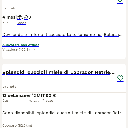
Labrador
4 mesi
5
3
Età
Sesso
Devi andare in ferie il cucciolo te lo teniamo noi,Bellissimi cuccioli pronti per le nuove famiglie, Allevamento amatoriale con affisso Enci Disponibili 8cuccioli di labrador Retriever Di alta genealogia 5maschi ,3 femmine Vengono ceduti con: Pedigree Enci Iscrizione anagrafe canina Microchip Vaccinati Tripla sverminazione Certificato dì buona salute DNA depositato Kit puppy Un piccolo fascicolo che vi aiuterà a fare crescere Al meglio il vostro cucciolo Disponibili da fine maggio 2026 Discendenti da campioni di bellezza e riproduzione Genitori visibile in allevamento Esenti da malattie genetiche, Non sono solo cuccioli,ma compagni dì vita,cerchiamo famiglie serie consapevoli che sanno apprezzare il valore di un labrador. Allevati con passione e serietà e con tanto amore da offrire.x appuntamento tel.3284858169 Elena/Vito No perditempo
Allevatore con Affisso
Villadose
(103.9km)
6
3
Splendidi cuccioli miele di Labrador Retriever
Labrador
13 settimane
2
1
1100 €
Età
Prezzo
Sesso
Sono disponibili splendidi cuccioli miele di Labrador Retriever, nati in ambiente familiare da due genitori di mia proprietà, entrambi con pedigree ufficiale, ottima genealogia e sottoposti ai controlli sanitari raccomandati per la razza. I cuccioli crescono a stretto contatto con la famiglia, ricevendo cure, attenzioni e una corretta socializzazione fin dai primi giorni di vita. Verranno affidati solo a persone realmente interessate a garantire loro una vita serena e responsabile. Genitori: ✔️ Pedigree ufficiale ✔️ Controlli sanitari certificati ✔️ Carattere equilibrato e socievole ✔️ Visionabili insieme ai cuccioli I cuccioli saranno consegnati con: ✔️ Pedigree ✔️ Microchip ✔️ Vaccinazioni in regola ✔️ Trattamenti antiparassitari ✔️ Libretto sanitario ✔️ Certificato veterinario di buona salute Per me non si tratta semplicemente di una vendita, ma della ricerca della famiglia giusta per ogni cucciolo. Sarò disponibile anche dopo l'affido per consigli e supporto. Per maggiori informazioni, foto, video o per fissare una visita senza impegno, contattatemi in privato.
Copparo
(92.3km)