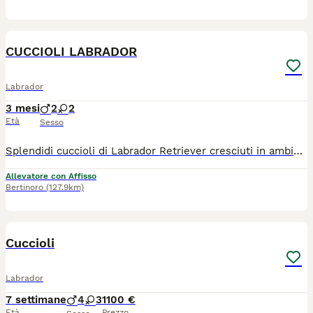
3
CUCCIOLI LABRADOR
Labrador
3 mesi
2
2
Età
Sesso
Splendidi cuccioli di Labrador Retriever cresciuti in ambiente familiare con amore e attenzione. Entrambi i genitori sono esenti da displasia con certificazioni ufficiali e testati ufficialmente per le principali patologie della razza. I cuccioli verranno consegnati dopo i 65 giorni con pedigree,iscrizione anagrafe canina ,Puppy kit ,microchip,4 sverminazioni vaccini,documentazione sanitaria genitori.
Allevatore con Affisso
Bertinoro
(127.9km)
2
Cuccioli
Labrador
7 settimane
4
3
1100 €
Età
Prezzo