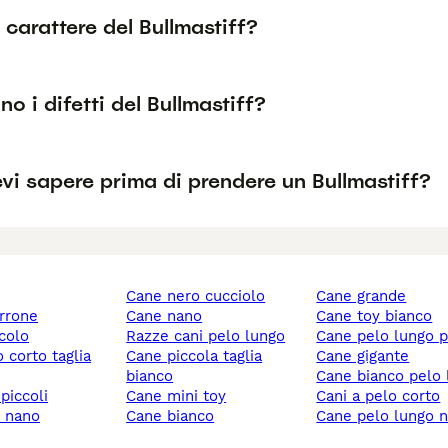
l carattere del Bullmastiff?
no i difetti del Bullmastiff?
vi sapere prima di prendere un Bullmastiff?
cane nero cucciolo
cane grande
rrone
cane nano
cane toy bianco
ccolo
razze cani pelo lungo
cane pelo lungo 
cane piccola taglia
cane gigante
bianco
cane bianco pelo
 piccoli
cane mini toy
cani a pelo corto
y nano
cane bianco
cane pelo lungo 