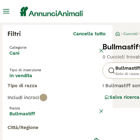
Filtri
Cancella tutto
Cuccioli
Bullmastif
Categorie
Cani
0 Cuccioli trovat
Bullmastif
Tipo di inserzione
Solo di razza
In vendita
Tipo di razza
I Bullmastiff so
allevati per aiut
Salva ricerca
Includi incroci
Italia ma in vari
qualcosa, il ch
Razza
fedeli membri de
Bullmastiff
Leggi la
nostra p
Città/Regione