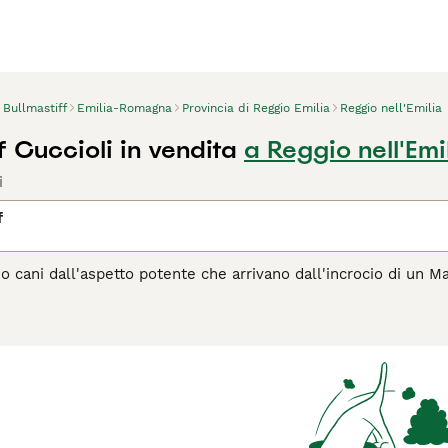
Bullmastiff
Emilia-Romagna
Provincia di Reggio Emilia
Reggio nell'Emilia
f Cuccioli in vendita
a Reggio nell'Emi
i
f
no cani dall'aspetto potente che arrivano dall'incrocio di un M
are i guardiacaccia a rintracciare i bracconieri, questi grandi 
 paesi del mondo. Sono intelligenti, vigili e facili da addestra
è è da tenere a mente quando si cerca di addestrarne uno. So
lla famiglia, sempre pronti a proteggere le persone che aman
agina di consigli sul Bullmastiff
per informazioni su questa ra