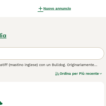
Nuovo annuncio
lia
astiff (mastino inglese) con un Bulldog. Originariamente
cani sono diventati popolari compagni di vita non solo qui in
Ordina per
Più recente
re, sebbene vogliano sapere perché gli viene chiesto di fare
no noti per essere temperamentali e diventano rapidamente
o e le loro proprietà.
zza di cane.