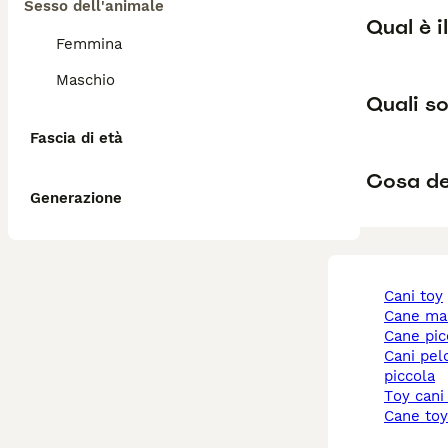
Sesso dell'animale
Qual è i
Femmina
Maschio
Quali so
Fascia di età
Cosa de
Generazione
cani toy
cane ma
cane pi
cani pelo corto taglia
piccola
toy cani
cane to