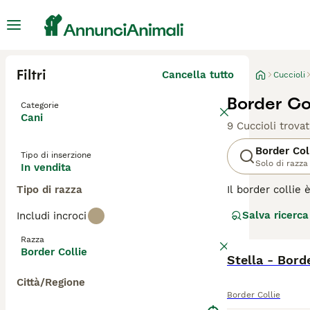
Filtri
Cancella tutto
Cuccioli
Border Col
Categorie
Cani
9 Cuccioli trovat
Border Col
Tipo di inserzione
Solo di razza
In vendita
Tipo di razza
Il border collie 
Lavorando come c
Salva ricerca
Includi incroci
ottimo cane da l
impegnativa e al
Razza
Border Collie
Leggi la
Stella - Bord
nostra p
Città/Regione
Border Collie