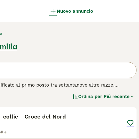
Nuovo annuncio
ia
milia
sificato al primo posto tra settantanove altre razze.
ti del mondo, il border collie è da sempre apprezzato come
Ordina per
Più recente
e conducono una vita attiva all'aperto. Questa è una razza
3
2
razza di cane.
 collie - Croce del Nord
llie