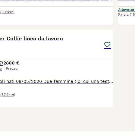
Allevator
(39.1km)
Palaia
(1
5
er Collie linea da lavoro
2
800 €
Prezzo
so
Disponibili cuccioli nati 08/05/2026 Due femmine ( di cui una testa bianca e occhi azzurri) e un maschio (un occhio azzurro) Bianco e neri Entrambi i genitori sono visibili Esenti malattie genetiche Verranno ceduti al compimento dei 60 giorni sverminati e vaccinati Per informazioni sono graditi contatti telefonici al 3665244485
(37.9km)