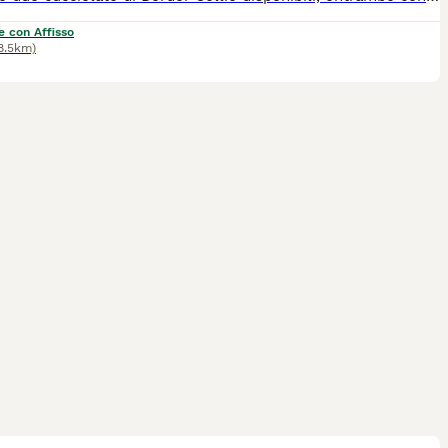
e con Affisso
18.5km)