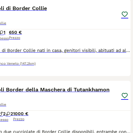
li di Border Collie
llie
1
650 €
Prezzo
Sesso
Cuccioli di Border Collie nati in casa, genitori visibili, abituati ad altri animali, cavalli e asini. Ottimo imprinting. Sani e forti verranno ceduti sverminati, con trattamenti antiparassitari, libretto veterinario e microchip
anco Veneto
(147.2km)
7
oli Border della Maschera di Tutankhamon
llie
2
2
1000 €
Prezzo
Sesso
Abbiamo due cucciolate di Border Collie disponibili, entrambe con lo stesso papà: Borderstrand Tuscan Tusk, importato dall'Australia e Campione d'Albania. Un cane straordinario, con test genetici ottimali: negativo per IGS, TNS, NCL, GG, MDR1, Raine Syndrome, SN e CEA, con displasia anca e gomito di Grado A e 0. Le mamme, Febe e Kali, sono del nostro allevamento: carattere dolce ed equilibrato, stessa ottima salute certificata (HD Grado A, ED Grado 0). I cuccioli crescono in casa con noi, ben socializzati fin dai primi giorni. Entrambi i genitori sono visibili in allevamento — venite a trovarci senza impegno. Il Border Collie è una razza intelligente, affettuosa e piena di energia: perfetta per chi ama stare all'aria aperta e vuole un cane che sia davvero parte della famiglia. Per informazioni o per fissare una visita, contattateci.