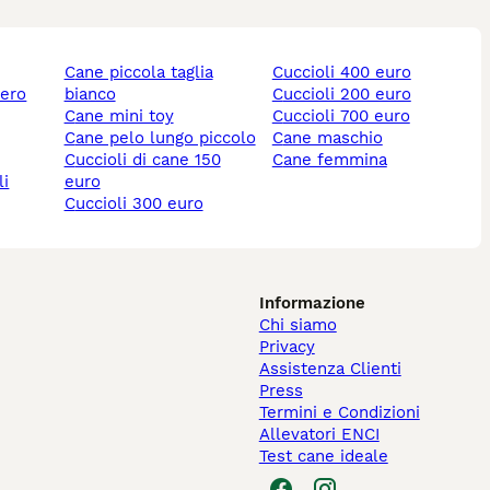
cane piccola taglia
cuccioli 400 euro
nero
bianco
cuccioli 200 euro
cane mini toy
cuccioli 700 euro
cane pelo lungo piccolo
cane maschio
cuccioli di cane 150
cane femmina
li
euro
cuccioli 300 euro
Informazione
Chi siamo
Privacy
Assistenza Clienti
Press
Termini e Condizioni
Allevatori ENCI
Test cane ideale