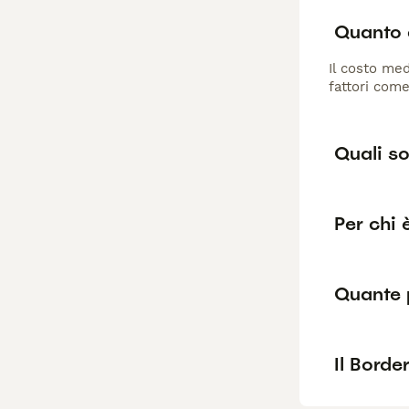
Quanto c
Il costo med
fattori come
Quali so
Per chi 
Quante p
Il Borde