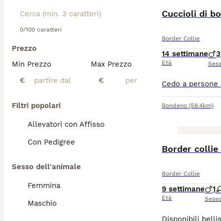
Cuccioli di bo
0/100 caratteri
Border Collie
Prezzo
14 settimane
3
Età
Min Prezzo
Max Prezzo
Ses
€
€
Filtri popolari
Bondeno
(58.4km)
Allevatori con Affisso
Con Pedigree
Border collie
Sesso dell'animale
Border Collie
Femmina
9 settimane
1
Età
Sess
Maschio