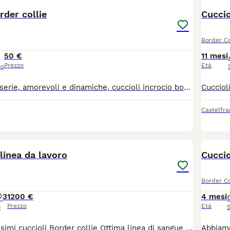
rder collie
Cuccio
Border Co
50 €
11 mesi
Prezzo
Età
so
Cedo a persone serie, amorevoli e dinamiche, cuccioli incrocio border collie/pastore bergamasco (madre puro border collie, padre metà), nati il 27 aprile 2026. Chiedo un rimborso simbolico di 50 euro. I cuccioli non hanno ancora il microchip.
Castelfr
10
 linea da lavoro
Cucci
Border Co
3
1200 €
4 mesi
Prezzo
Età
o
Disponibili bellissimi cuccioli Border collie Ottima linea di sangue da lavoro Entrambi i genitori sono visibili,testati per le malattie genetiche e completamente clear Esenti displasia anche e gomiti Dna depositato Entrambi praticano sheepdog I cuccioli verranno ceduti Sverminati Vaccinati Iscritti all anagrafe canina In possesso di pedigree Enci Socializzati con persone e animali Abituati agli spostamenti in macchina Sono graditi contatti telefonici