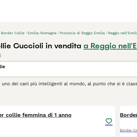
Border Collie
Emilia-Romagna
Provincia di Reggio Emilia
Reggio nell'Emil
lie Cuccioli in vendita
a Reggio nell'E
i
lie
è uno dei cani più intelligenti al mondo, al punto che si è clas
ane da pastore da generazioni, sia in Italia che in altre par
avoro e da compagnia, particolarmente adatto alle persone ch
5
lo stesso tempo una delle più versatili al mondo.
er collie femmina di 1 anno
agina di consigli sul Border Collie
per informazioni su questa 
Border
Border Co