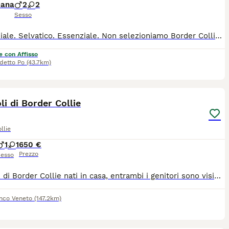
mana
2
2
Sesso
Primordiale. Selvatico. Essenziale. Non selezioniamo Border Collie per la performance. Li alleviamo per custodire ciò che la natura ha già scritto in loro. Ogni cucciolo nasce da genitori selezionati per salute ed equilibrio, cresce con alimentazione naturale, esperienze rispettose dei suoi tempi e un'attenzione costante al benessere fisico, emotivo e relazionale. Crediamo che ogni cane sia un individuo. Per questo non scegliamo il cucciolo in base al colore del mantello o al sesso, ma osserviamo la sua crescita per accompagnarlo verso la famiglia più adatta. L'affido non è la fine del nostro lavoro. È l'inizio di una relazione. Se senti che un Border Collie possa essere un compagno di vita e non semplicemente un cane da addestrare, saremo felici di raccontarti la nostra filosofia attraverso il Manifesto Cuccioli.
e con Affisso
detto Po
(43.7km)
8
li di Border Collie
llie
1
1
650 €
Prezzo
esso
Cuccioli di Border Collie nati in casa, entrambi i genitori sono visibili in famiglia, ottimo imprinting, cresciuti liberi, abbiamo un bellissimo giardino in costiera al sole. I cuccioli sono stati sverminati due volte, primo vaccino e microchip
anco Veneto
(147.2km)
7
3