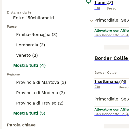
1 anni
1
Età
Sesso
Distanza da te
Paese
Allevatore con Affis
Emilia-Romagna (3)
San Benedetto Po
(4
Lombardia (3)
Veneto (2)
Border Collie
Mostra tutti (4)
Border Collie
Regione
1 settimana
6
Provincia di Mantova (3)
Età
Sesso
Provincia di Modena (2)
Provincia di Treviso (2)
Allevatore con Affis
Mostra tutti (5)
San Benedetto Po
(4
Parola chiave