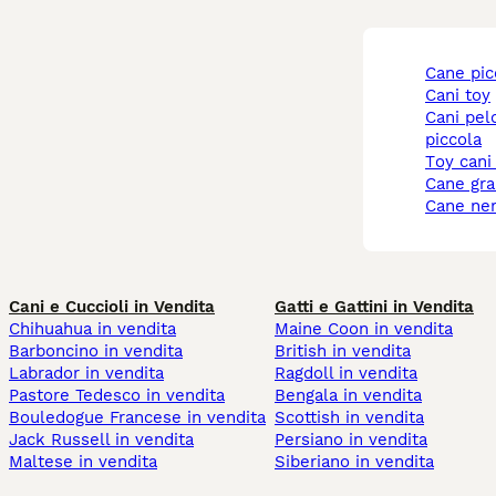
cane pi
cani toy
cani pelo corto taglia
piccola
toy cani
cane gr
cane ne
Cani e Cuccioli in Vendita
Gatti e Gattini in Vendita
Chihuahua in vendita
Maine Coon in vendita
Barboncino in vendita
British in vendita
Labrador in vendita
Ragdoll in vendita
Pastore Tedesco in vendita
Bengala in vendita
Bouledogue Francese in vendita
Scottish in vendita
Jack Russell in vendita
Persiano in vendita
Maltese in vendita
Siberiano in vendita