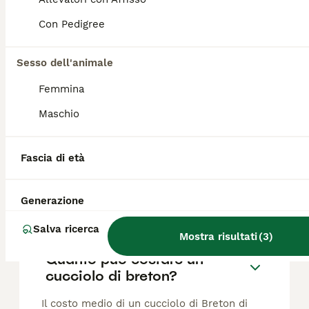
Ciccioli di Epagneul Breton
Con Pedigree
Breton
Sesso dell'animale
10 settimane
3
600 €
Età
Prezzo
Sesso
Femmina
Disponibili 3 maschi cuccioli di breton con pedigree ENCI da lavoro. Hanno 27 giorni verranno ceduti appena possibile con microchip e sverminature necessarie. Anche disponibili con spedizione a casa
Maschio
Novara
(60.2km)
Fascia di età
Generazione
FAQ
Salva ricerca
Mostra risultati
(
3
)
Quanto può costare un
cucciolo di breton?
Il costo medio di un cucciolo di Breton di