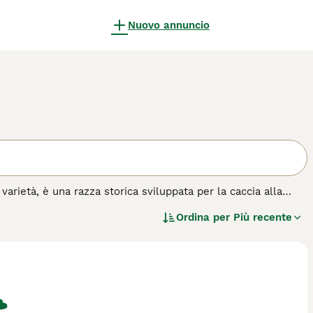
Nuovo annuncio
ietà, è una razza storica sviluppata per la caccia alla
cido e le grandi orecchie pendenti. Rinomato per la sua
Ordina per
Più recente
o e determinato. Nonostante sia stato allevato
dattandosi bene alla vita familiare se gli viene fornito
e correre, rendendolo più adatto a una vita in campagna. La
all'aria aperta.
per questa razza.