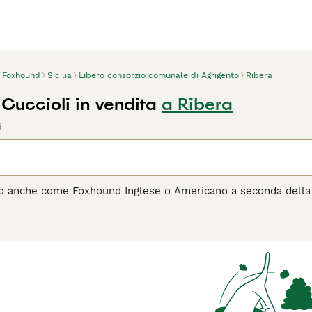
Foxhound
Sicilia
Libero consorzio comunale di Agrigento
Ribera
Cuccioli in vendita
a Ribera
i
o anche come Foxhound Inglese o Americano a seconda della var
ne si distingue per il suo fisico atletico, il manto corto e lu
cità e olfatto eccezionale, il Foxhound è un compagno energic
er la caccia, mostra un temperamento equilibrato e affabile, a
cizio fisico. Richiede ampi spazi aperti dove poter esplorare 
vole lo rende un ottimo compagno per gli amanti delle attività 
l Foxhound è il cane giusto per te, leggi la guida all'acquisto 