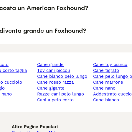
costa un American Foxhound?
diventa grande un Foxhound?
ccolo
cane grande
cane toy bianco
toy cani piccoli
cane tigrato
cane bianco pelo lungo
cane pelo lungo 
ro cucciolo
cane rosso razza
cane marrone
gio
cane gigante
cane nano
y nano
razze cani pelo lungo
addestrato cuccio
cani a pelo corto
cane bianco
Altre Pagine Popolari