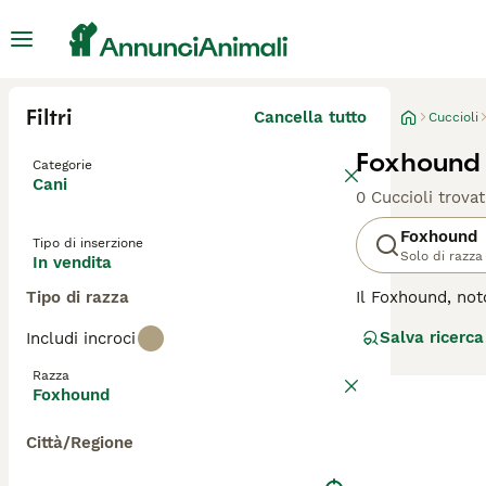
Filtri
Cancella tutto
Cuccioli
Foxhound 
Categorie
Cani
0 Cuccioli trovat
Foxhound
Tipo di inserzione
Solo di razza
In vendita
Tipo di razza
Il Foxhound, not
volpe. Questo ca
Salva ricerca
Includi incroci
resistenza, velo
principalmente p
Razza
sufficiente eser
Foxhound
sua natura socie
Città/Regione
Per scoprire se i