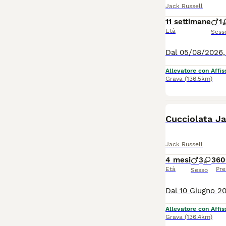
Jack Russell
11 settimane
1
Età
Sess
Allevatore con Affis
Grava
(136.5km)
Cucciolata Ja
Jack Russell
4 mesi
3
3
60
Età
Pre
Sesso
Allevatore con Affis
Grava
(136.4km)