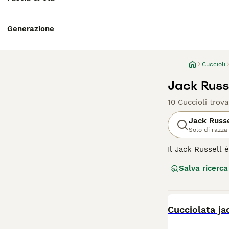
Generazione
Cuccioli
Jack Russe
10 Cuccioli trova
Jack Russe
Solo di razza
Il Jack Russell è
energici che si 
Salva ricerca
esercizio fisico
Leggi la
nostra p
BOOST
Cucciolata ja