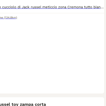
Cedo un cucciolo di Jack russel meticcio zona Cremona tutto bianco con orecchie a pua , già sterminato microcippato e vaccinato
one
(134.8km)
7
1
ussel toy zampa corta