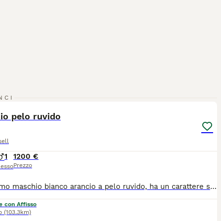
4
NCI
io pelo ruvido
ell
1
1200 €
Prezzo
esso
Bellissimo maschio bianco arancio a pelo ruvido, ha un carattere socievole e equilibrato, già bravissimo al guinzaglio e in casa!!! Nato e cresciuto in ambiente familiare. Allevo questa razza da oltre 10 anni con passione e amore. Verrà consegnato con ciclo vaccinale completo, trattato con antiparassitario e kit puppy!!!
e con Affisso
o
(103.3km)