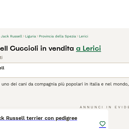
Jack Russell
Liguria
Provincia della Spezia
Lerici
ll Cuccioli in vendita
a Lerici
ti
ll
 uno dei cani da compagnia più popolari in Italia e nel mondo, 
sentono a proprio agio con le persone. Tuttavia, poiché hanno c
 e stimolazione mentale per essere cani veramente felici e app
24
2
agina di consigli sul Jack Russell
per informazioni su questa r
ANNUNCI IN EVID
ck Russell terrier con pedigree