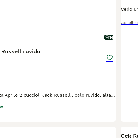
Castelle
14
 Russell ruvido
Disponibili a metà Aprile 2 cuccioli Jack Russell , pelo ruvido, alta genealogia , nati il 6 Febbraio 2026 . I miei cuccioli nascono e vivono in casa sempre sotto il controllo e visite veterinaria, consegnati con chip , vaccino, svermati , passaggi di propriertà, pedigree e con una base di educazione cinofila . Genitori testati da patologie genetiche e visibili in allevamento / mia casa. I miei cuccioli vengono consegnati , oltre a tutti i documenti, toelettati e visibili anche sul mio profilo FB, Per info e appuntamenti contatta Cristina 3462715890.
so
Gek R