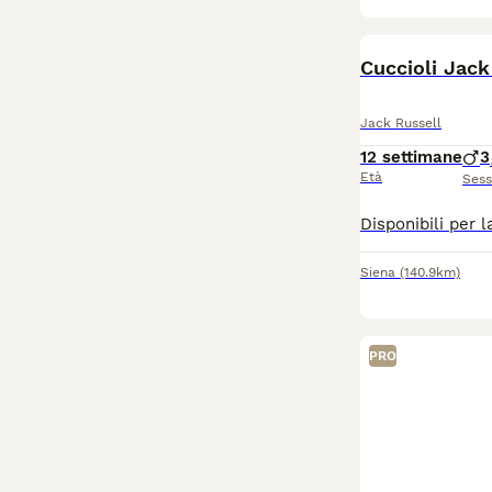
Cuccioli Jack
Jack Russell
12 settimane
3
Età
Ses
Siena
(140.9km)
PRO