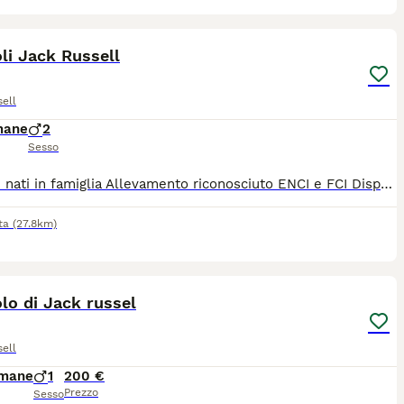
6
li Jack Russell
ell
mane
2
Sesso
Cuccioli nati in famiglia Allevamento riconosciuto ENCI e FCI Disponibilità di 2 maschi Vaccinati sverminati con pedigree
ta
(27.8km)
3
lo di Jack russel
ell
imane
1
200 €
Prezzo
Sesso