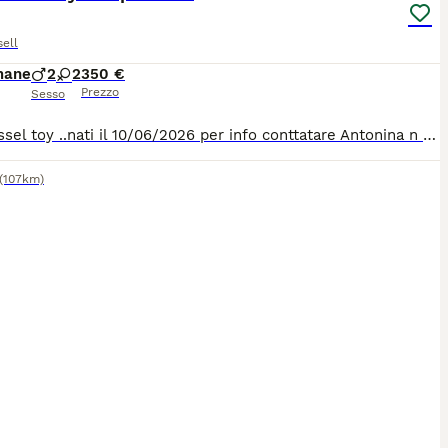
ell
mane
2
2
350 €
Prezzo
Sesso
Gek Russel toy ..nati il 10/06/2026 per info conttatare Antonina n 329 675 2258 ci troviamo Certaldo Firenze
(107km)