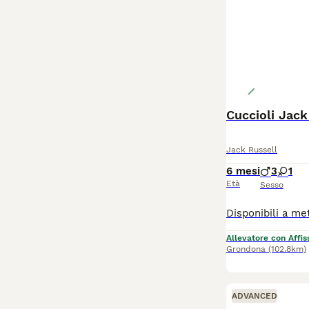
Cuccioli Jack
Jack Russell
6 mesi
3
1
Età
Sesso
Allevatore con Affis
Grondona
(102.8km)
ADVANCED