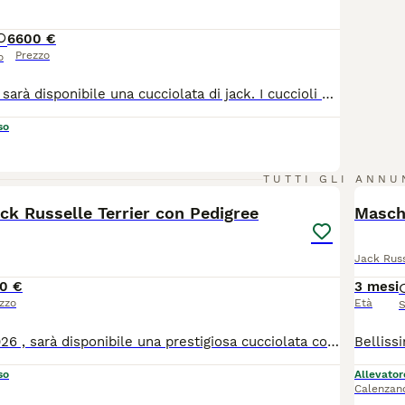
6
600 €
Prezzo
o
Dal 05/08/2026, sarà disponibile una cucciolata di jack. I cuccioli saranno consegnati, con Loi, libretto sanitario, due vaccini . Hanno effettuato trattamenti per i vermi, antiparassitario , e prevenzione filaria,tutto riportato sul loro libretto sanitario. Genitori visibili. Per qualsiasi informazione, ci potete scrivere sul sito come primo contatto, per il resto delle informazioni contattatemi al numero di telefono comunicatovi, diversamente non rispondiamo, non sono oggetti , ma creature viventi . È un nostro dovere sapere con chi abbiamo a che fare, e un vostro diritto sapere con chi avete a che fare, anche se il sito vi fa tutte le informazioni veritiere e importanti. Vi aspettiamo , per una visita alla cucciolata, senza impegno.
so
20
TUTTI GLI ANNU
ck Russelle Terrier con Pedigree
Masch
Jack Russ
0 €
3 mesi
zzo
Età
S
Dal 10 Giugno 2026 , sarà disponibile una prestigiosa cucciolata con Pedigree. I cuccioli saranno consegnati, con 2 vaccinazioni, libretto sanitario, microchip controllo veterinario, trattamento antiparassitario, saranno sverminati e prevenzione filaria. Per qualsiasi altra informazione contattateci, non esitate a prenotare un appuntamento per vedere la cucciolata e i genitori, cosa che vi consiglio, senza impegno.
so
Allevator
Calenzan