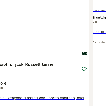
Jack Russ
8 setti
Età
Certaldo
7
ioli di jack Russell terrier
00 €
zzo
Tutti i nostri cuccioli vengono rilasciati con libretto sanitario, microchip vaccinazioni sverginati certificato Veterinario di buona salute, passaggio Asl e pedigree ROI. Ci sono due cuccioli a pelo raso e due a pelo broken.