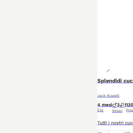
Splendidi cucc
Jack Russell
4 mesi
3
1
12
Età
Pre
Sesso