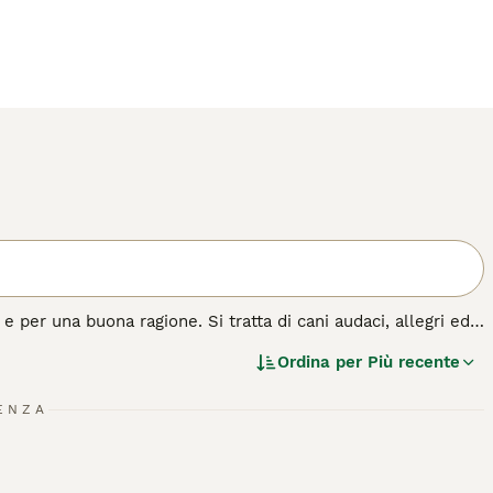
e per una buona ragione. Si tratta di cani audaci, allegri ed
osì tanta energia, hanno bisogno della giusta quantità di
Ordina per
Più recente
agati.
azza di cane.
ENZA