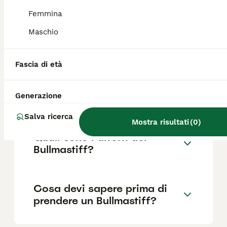
Femmina
Maschio
Quanto dura la vita di un
Bullmastiff?
Fascia di età
Qual è il carattere del
Generazione
Bullmastiff?
Salva ricerca
Mostra risultati
(
0
)
Quali sono i difetti del
Bullmastiff?
Cosa devi sapere prima di
prendere un Bullmastiff?