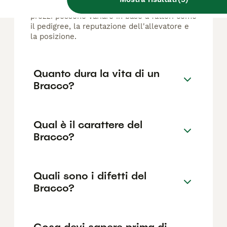
razza pura in Italia è di circa 331€ ,anche se i
prezzi possono variare in base a fattori come
il pedigree, la reputazione dell'allevatore e
la posizione.
Quanto dura la vita di un
Bracco?
Qual è il carattere del
Bracco?
Quali sono i difetti del
Bracco?
Cosa devi sapere prima di