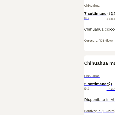
Leggi la
nostra p
Chihuahua
7 settimane
3
Età
Sess
Ceresara
(138.4km)
Chihuahua ma
Chihuahua
5 settimane
1
Età
Sess
Bentivoglio
(132.2km