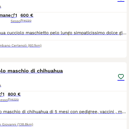
za di cane.
a
imane
1
600 €
Prezzo
Sesso
Chihuahua cucciolo maschietto pelo lungo simpaticissimo dolce giocherellone, età 80 giorni taglia piccola, sverminato visitato dal veterinario microchip già inserito no vaccino eventuale spesa a parte richiesta euro 600 solo persone seriamente interessate no perditempo no collezionisti di foto queste sono di oggi visibile levante ligure
mbano Certenoli
(60.1km)
5
1
olo maschio di chihuahua
a
1
800 €
Prezzo
esso
Cucciolo maschio di chihuahua di 5 mesi con pedigree, vaccini , microchip. Provincia di Lodi. Disponibile da subito, visibili anche i genitori.
 Giovanni
(138.8km)