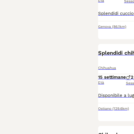
Età
Sess
Genova
(86.1km)
Splendidi chih
Chihuahua
15 settimane
2
Età
Ses
Ostiano
(129.6km)