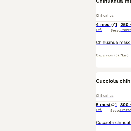
Chihuahua m
Chihuahua
4 mesi
1
250 
Età
Prezz
Sesso
Capannori
(57.7km)
Cucciola chi
Chihuahua
5 mesi
1
800 
Età
Prezz
Sesso