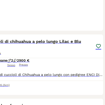
14
li di chihuahua a pelo lungo Lilac e Blu
a
mane
2
2
900 €
Prezzo
Sesso
Splendidi cuccioli di Chihuahua a pelo lungo con pedigree ENCI Disponibili splendidi cuccioli di Chihuahua a pelo lungo, nati il 26/06/2026, allevati con amore in ambiente familiare. Entrambi i genitori sono muniti di pedigree ENCI e i cuccioli saranno ceduti solo dopo il compimento dell’età prevista dalla normativa. Disponibili: * 🩵 1 Maschi: €900 * 🩷 2 Femmine: €1.200 I cuccioli saranno consegnati con: ✔ Microchip ✔ Prima vaccinazione ✔ Sverminazioni effettuate ✔ Libretto sanitario ✔ Pedigree ENCI richiesto I cuccioli cresceranno in ambiente familiare, saranno abituati al contatto con le persone e con i bambini, ricevendo fin da piccoli le migliori cure. Per maggiori informazioni, foto o per fissare una visita, contattatemi in privato. Solo persone realmente interessate e amanti della razza.
85.2km)
5