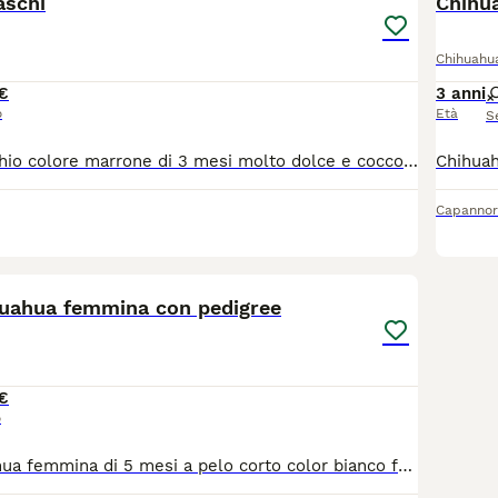
aschi
Chihu
Chihuahu
€
3 anni
o
Età
S
Chihuahua maschio colore marrone di 3 mesi molto dolce e coccoloso con microchip al momento della consegna
Capannor
8
1
huahua femmina con pedigree
€
o
Cucciola chihuahua femmina di 5 mesi a pelo corto color bianco fulvo, con pedigree, microchip e vaccini. Genitori di mia proprietà e visibili in provincia di Lodi