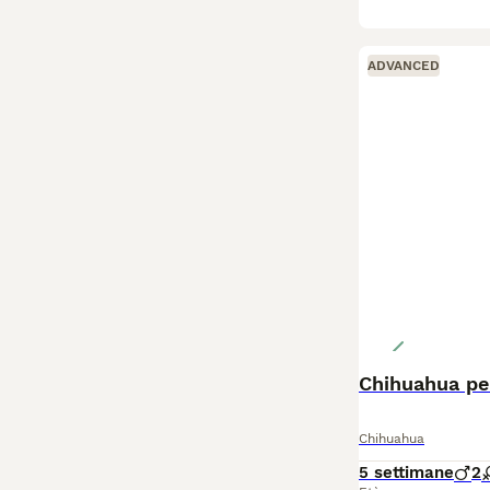
ADVANCED
Chihuahua pel
Chihuahua
5 settimane
2