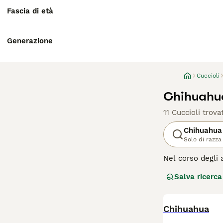
Fascia di età
Generazione
Cuccioli
Chihuahua
11 Cuccioli trovat
Chihuahua
Solo di razza
Nel corso degli 
Messico, dove so
Salva ricerca
essere più grand
pieni di energia
andranno avanti 
maggior tempo po
Chihuahua