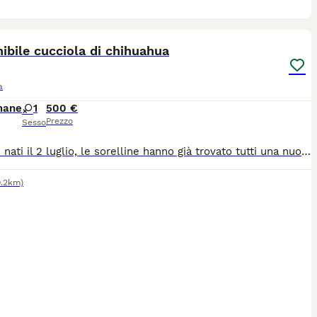
1
ibile cucciola di chihuahua
a
mane
1
500 €
Prezzo
Sesso
Cuccioli nati il 2 luglio, le sorelline hanno già trovato tutti una nuova famiglia, ed è rimasta solo questa dolcissima femminuccia in attesa di trovare la sua famiglia ​La piccola è prenotabile da subito e sarà pronta per venire con voi a partire dal 27 agosto. ​Per qualsiasi informazione, per ricevere altre foto contattatemi pure tramite WhatsApp al numero: 3385636194
9.2km)