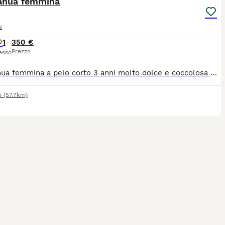
ahua femmina
a
1
350 €
Prezzo
esso
Chihuahua femmina a pelo corto 3 anni molto dolce e coccolosa munita di microchip e vaccini aggiornati
i
(57.7km)