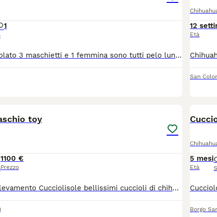
agina di consigli sul Chihuahua
per informazioni su questa raz
Chihuahu
1
12 sett
Età
o
Chihuahua cioccolato 3 maschietti e 1 femmina sono tutti pelo lungo . Avranno sverminazione microchip vaccinazione pedigree ENCI. Mamma colore isabella papà cioccolato tricolore entrambi con DNA depositato. Non sono in regalo .
San Colo
14
schio toy
Cucci
Chihuahu
1100 €
5 mesi
Prezzo
Età
o
S
Disponibile in Allevamento Cucciolisole bellissimi cuccioli di chihuahua si vari colori che si consegnano DI PERSONA in tutta ITALIA dal 20 agosto in poi. I cuccioli avranno doppia sverminazione, primo e secondo vaccino, libretto sanitario e visita veterinaria, microchip con relativo passaggio di proprietà, pedigree Enci e trattamento antiparassitario. Saranno abituati all'uso della traversina igienica e socializzati con altri cani e gatti. Crescono in famiglia giocando con bambini... Allevamento CUCCIOLISOLE anche whatapp
)
Borgo San