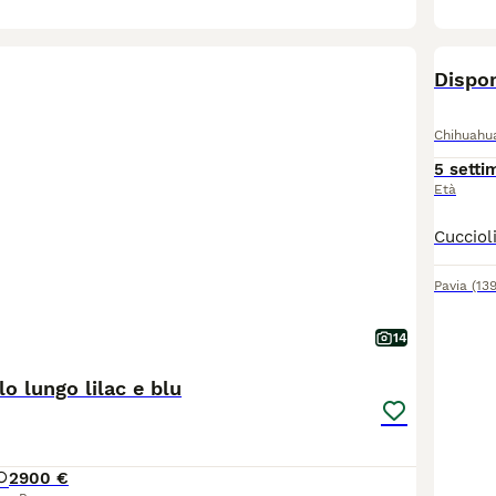
Dispon
Chihuahu
5 setti
Età
Pavia
(13
14
o lungo lilac e blu
2
900 €