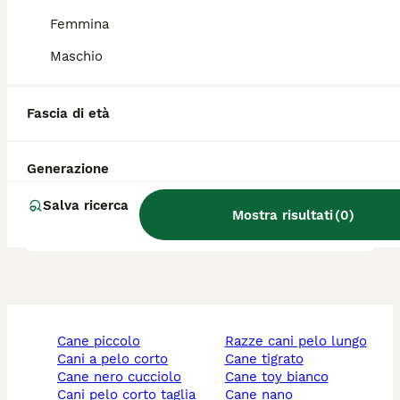
Femmina
Quali sono i difetti del
Border Collie?
Maschio
Fascia di età
Il Rough Collie è adatto a
vivere in un appartamento?
Generazione
Salva ricerca
Che carattere ha il Collie?
Mostra risultati
(
0
)
cane piccolo
razze cani pelo lungo
cani a pelo corto
cane tigrato
cane nero cucciolo
cane toy bianco
cani pelo corto taglia
cane nano