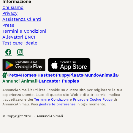
Informazione
Chi siamo
Privacy
Assistenza Clienti
Press
Termini e Condizioni
Allevatori ENCI
Test cane ideale
Pets4Homes
Hastnet
PuppyPlaats
MundoAnimalia
Annunci Animali
Lancaster Puppies
AnnunciAnimali.it utilizza i cookie su questo sito per migliorare la tua
esperienza utente. L'uso di questo sito Web e di altri servizi implica
l'accettazione dei
Termini e Condizioni
e
Privacy e Cookie Policy
di
AnnunciAnimali. Puoi
gestire le preferenze
in ogni momento.
© Copyright
2026
-
AnnunciAnimali