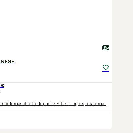
3
ANESE
 €
o
Disponibili 3 splendidi maschietti di padre Ellie's Lights, mamma Kiralyerdei Barsony Chi conosce la la razza sa cosa significa.. Allevati in casa con amore e cura. Mamma e papà con pedigree ENCI, entrambi controllati per occhi e articolazioni. Papà pluricampione e Campione d'Italia Prezzo 1500 invece di 1800 euro