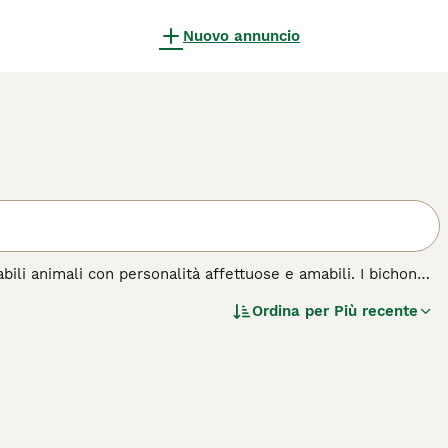
Nuovo annuncio
abili animali con personalità affettuose e amabili. I bichon
e molte razze di taglia piccola sono note per essere poco
Ordina per
Più recente
lla regione mediterranea ed è spesso indicato come "cane di
olo. Da quel momento in poi i bichon si sono fatti strada nei
di cane.