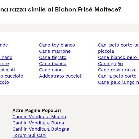
na razza simile al Bichon Frisé Maltese?
ande
cane toy bianco
cani pelo corto taglia
cane marrone
piccola
y nano
cane tigrato
cane bianco pelo
gante
cane bianco
cane grigio
 piccoli
cane nano
cane rosso razza
ro cucciolo
addestrato cuccioli
cani a pelo corto
ccolo
cane pelo lungo 
Altre Pagine Popolari
Cani in Vendita a Milano
Cani in Vendita a Roma
Cani in Vendita a Bologna
Forum Sui Cani