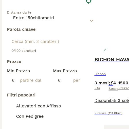
Distanza da te
Parola chiave
0/100 caratteri
BICHON HAV
Prezzo
Min Prezzo
Max Prezzo
Bichon
€
€
3 mesi
4
1500
Età
Prezz
Sesso
Filtri popolari
Allevatori con Affisso
Firenze
(111.8km)
Con Pedigree