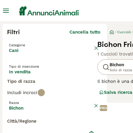
Filtri
Cancella tutto
Cuccioli
Bichon Fri
Categorie
Cani
1 Cuccioli trovati
Bichon
Tipo di inserzione
Solo di razza
In vendita
Tipo di razza
Il bichon è una d
sono noti per es
Salva ricerca
Includi incroci
pazienti con i c
Tenerife" visto c
Razza
cuori e nelle ca
Bichon
PRO
Leggi la
nostra p
Città/Regione