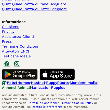
Quiz: Quale Razza di Cane Scegliere
Quiz: Quale Razza di Gatto Scegliere
Informazione
Chi siamo
Privacy
Assistenza Clienti
Press
Termini e Condizioni
Allevatori ENCI
Test cane ideale
Pets4Homes
Hastnet
PuppyPlaats
MundoAnimalia
Annunci Animali
Lancaster Puppies
AnnunciAnimali.it utilizza i cookie su questo sito per migliorare la tua
esperienza utente. L'uso di questo sito Web e di altri servizi implica
l'accettazione dei
Termini e Condizioni
e
Privacy e Cookie Policy
di
AnnunciAnimali. Puoi
gestire le preferenze
in ogni momento.