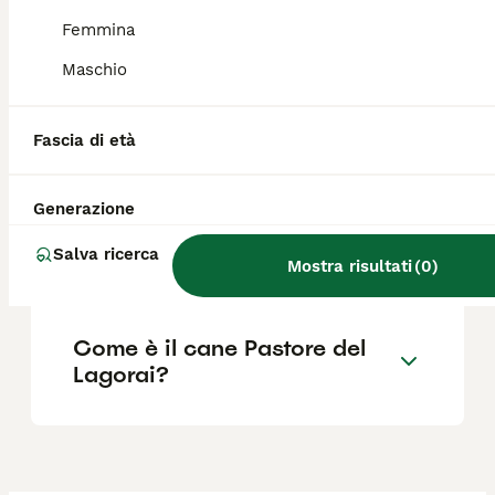
docilità. Si distingue per la rapidità e la
grande resistenza fisica, essendo un
Femmina
infaticabile camminatore.
Maschio
Quanto costa un cucciolo di
Fascia di età
Pastore della Lessinia?
Generazione
Quali sono i difetti del
Salva ricerca
Pastore del Lagorai?
Mostra risultati
(
0
)
Come è il cane Pastore del
Lagorai?