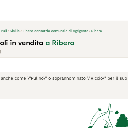
Puli
Sicilia
Libero consorzio comunale di Agrigento
Ribera
oli in vendita
a Ribera
i
o anche come \"Pulino\" o soprannominato \"Riccio\" per il suo 
on dell'Italia, come spesso si potrebbe pensare. Questa razza
 naturali, un aspetto unico che richiede una cura attenta e reg
to, formando corde lunghe e compatte fino al terreno. Il Puli
ente. È un cane energico, fedele e molto adatto a famiglie atti
passeggiate quotidiane. Il Puli è noto per le sue abilità di ca
 con gli estranei ma molto affettuoso con la famiglia. È impor
cializzata, che consiste nella separazione manuale delle corde
 cercate in Italia ci sono \"puli pelo corto\", \"puli prezzo\",