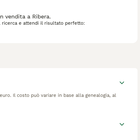
dozione. In sintesi, il **cane Puli** è ideale per chi cerca un
hiede impegno e dedizione nella cura quotidiana.
n vendita a Ribera.
icerca e attendi il risultato perfetto:
euro. Il costo può variare in base alla genealogia, al