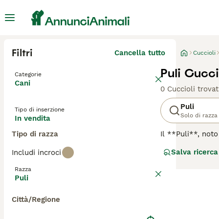
Filtri
Cancella tutto
Cuccioli
Puli Cucci
Categorie
Cani
0 Cuccioli trovat
Puli
Tipo di inserzione
Solo di razza
In vendita
Tipo di razza
Il **Puli**, not
dell'Ungheria, n
Salva ricerca
Includi incroci
delle dreadlocks
denso e arriccia
Razza
vivace e intellig
Puli
garantire lunghe 
essere riservato
Città/Regione
toelettatura spe
parole chiave più