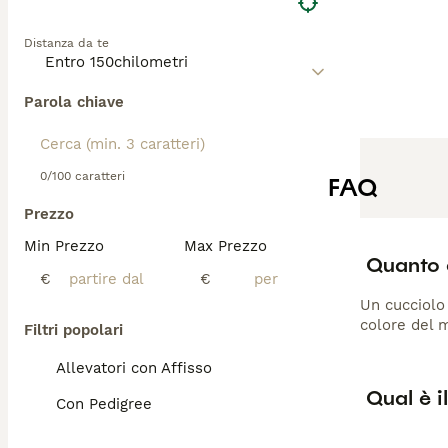
l'interesse per i
compagno unico, 
Distanza da te
Parola chiave
0/100 caratteri
FAQ
Prezzo
Min Prezzo
Max Prezzo
Quanto 
€
€
Un cucciolo 
colore del m
Filtri popolari
Allevatori con Affisso
Qual è i
Con Pedigree