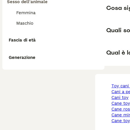
Sesso dell'animale
Cosa sig
Femmina
Maschio
Quali so
Fascia di età
Qual è l
Generazione
toy cani
cani a p
cani toy
cane to
cane ro
cane mi
cane to