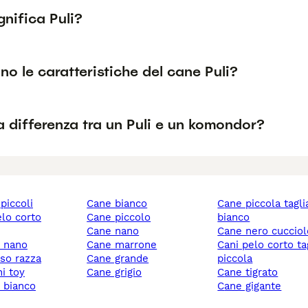
nifica Puli?
no le caratteristiche del cane Puli?
a differenza tra un Puli e un komondor?
 piccoli
cane bianco
cane piccola taglia
elo corto
cane piccolo
bianco
cane nano
cane nero cuccio
y nano
cane marrone
cani pelo corto taglia
sso razza
cane grande
piccola
ni toy
cane grigio
cane tigrato
y bianco
cane gigante