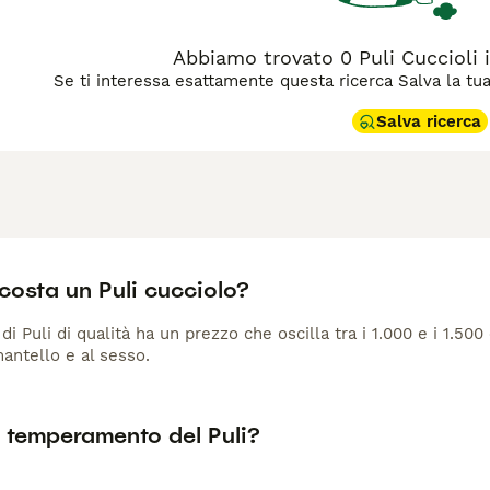
l suo carattere e le caratteristiche fisiche, oltre al costo di a
con un carattere forte e una bellezza inconfondibile, ma ric
Abbiamo trovato 0 Puli Cuccioli i
Se ti interessa esattamente questa ricerca Salva la tua r
Salva ricerca
costa un Puli cucciolo?
di Puli di qualità ha un prezzo che oscilla tra i 1.000 e i 1.500 
antello e al sesso.
l temperamento del Puli?