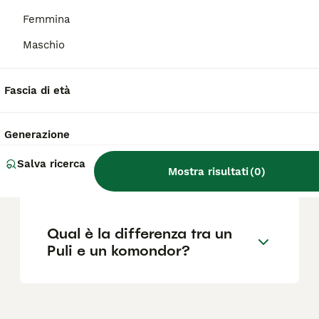
Femmina
Qual è il temperamento del
Maschio
Puli?
Fascia di età
Cosa significa Puli?
Generazione
Quali sono le caratteristiche
Salva ricerca
Mostra risultati
(
0
)
del cane Puli?
Qual è la differenza tra un
Puli e un komondor?