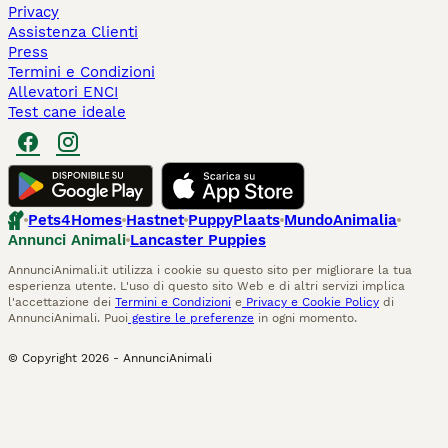
Privacy
Assistenza Clienti
Press
Termini e Condizioni
Allevatori ENCI
Test cane ideale
Pets4Homes
Hastnet
PuppyPlaats
MundoAnimalia
Annunci Animali
Lancaster Puppies
AnnunciAnimali.it utilizza i cookie su questo sito per migliorare la tua
esperienza utente. L'uso di questo sito Web e di altri servizi implica
l'accettazione dei
Termini e Condizioni
e
Privacy e Cookie Policy
di
AnnunciAnimali. Puoi
gestire le preferenze
in ogni momento.
© Copyright
2026
-
AnnunciAnimali