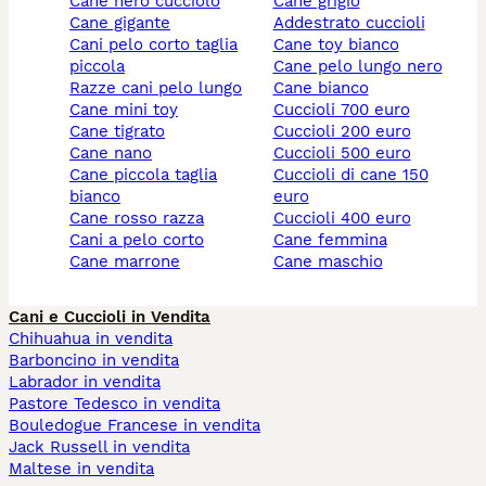
cane nero cucciolo
cane grigio
cane gigante
addestrato cuccioli
cani pelo corto taglia
cane toy bianco
piccola
cane pelo lungo nero
razze cani pelo lungo
cane bianco
cane mini toy
cuccioli 700 euro
cane tigrato
cuccioli 200 euro
cane nano
cuccioli 500 euro
cane piccola taglia
cuccioli di cane 150
bianco
euro
cane rosso razza
cuccioli 400 euro
cani a pelo corto
cane femmina
cane marrone
cane maschio
Cani e Cuccioli in Vendita
Chihuahua in vendita
Barboncino in vendita
Labrador in vendita
Pastore Tedesco in vendita
Bouledogue Francese in vendita
Jack Russell in vendita
Maltese in vendita