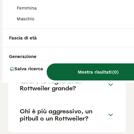
Femmina
Maschio
Quali sono i difetti del
Rottweiler?
Fascia di età
Quanto è impegnativo un
Generazione
Rottweiler?
Salva ricerca
Mostra risultati
(
0
)
Qual è la taglia di un
Rottweiler grande?
Chi è più aggressivo, un
pitbull o un Rottweiler?