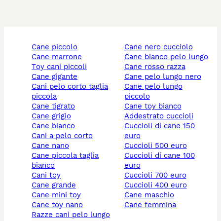
cane piccolo
cane nero cucciolo
cane marrone
cane bianco pelo lungo
toy cani piccoli
cane rosso razza
cane gigante
cane pelo lungo nero
cani pelo corto taglia
cane pelo lungo
piccola
piccolo
cane tigrato
cane toy bianco
cane grigio
addestrato cuccioli
cane bianco
cuccioli di cane 150
cani a pelo corto
euro
cane nano
cuccioli 500 euro
cane piccola taglia
cuccioli di cane 100
bianco
euro
cani toy
cuccioli 700 euro
cane grande
cuccioli 400 euro
cane mini toy
cane maschio
cane toy nano
cane femmina
razze cani pelo lungo