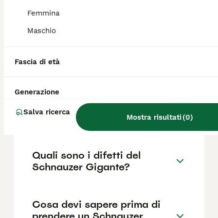
,anche se i prezzi possono variare in base a
fattori come il pedigree, la reputazione
Femmina
dell'allevatore e la posizione.
Maschio
Quanto dura la vita di un
Fascia di età
Schnauzer Gigante?
Generazione
Qual è il carattere del
Salva ricerca
Schnauzer Gigante?
Mostra risultati
(
0
)
Quali sono i difetti del
Schnauzer Gigante?
Cosa devi sapere prima di
prendere un Schnauzer