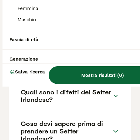
in base a fattori come il pedigree, la
reputazione dell'allevatore e la posizione.
Femmina
Maschio
Quanto dura la vita di un
Setter Irlandese?
Fascia di età
Generazione
Qual è il carattere del Setter
Irlandese?
Salva ricerca
Mostra risultati
(
0
)
Quali sono i difetti del Setter
Irlandese?
Cosa devi sapere prima di
prendere un Setter
Irlandese?