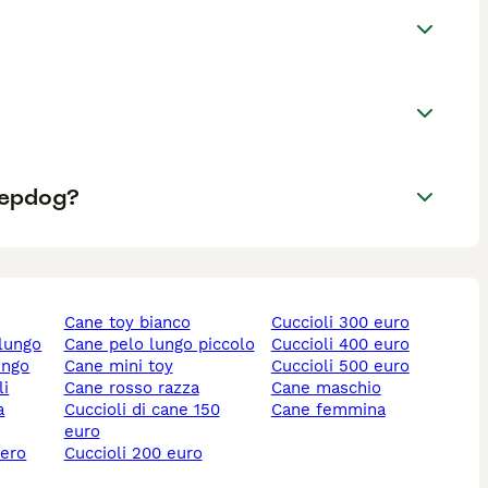
eepdog?
cane toy bianco
cuccioli 300 euro
 lungo
cane pelo lungo piccolo
cuccioli 400 euro
ungo
cane mini toy
cuccioli 500 euro
li
cane rosso razza
cane maschio
cuccioli di cane 150
cane femmina
euro
nero
cuccioli 200 euro