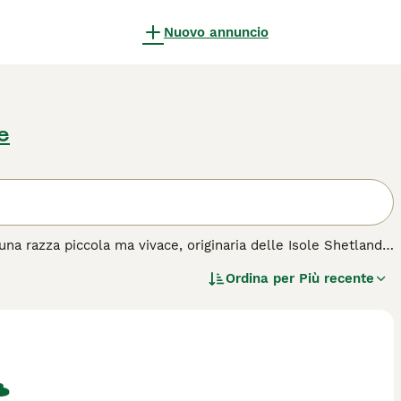
Nuovo annuncio
e
a razza piccola ma vivace, originaria delle Isole Shetland.
in varie colorazioni, e per le sue orecchie dritte e attente.
Ordina per
Più recente
za di un vero cane da pastore, dimostrandosi eccellente in
mostrando una certa riservatezza nei confronti degli
, oltre a una cura costante del manto. Adatto a tutti i tipi
l'acquisto per questa razza.