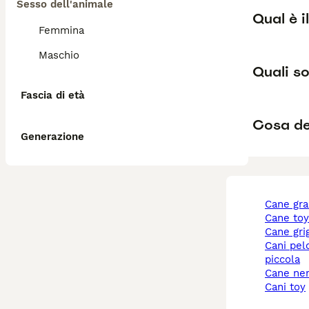
Sesso dell'animale
Qual è i
Femmina
Maschio
Quali so
Fascia di età
Cosa de
Generazione
cane gr
cane to
cane gri
cani pelo corto taglia
piccola
cane ne
cani toy