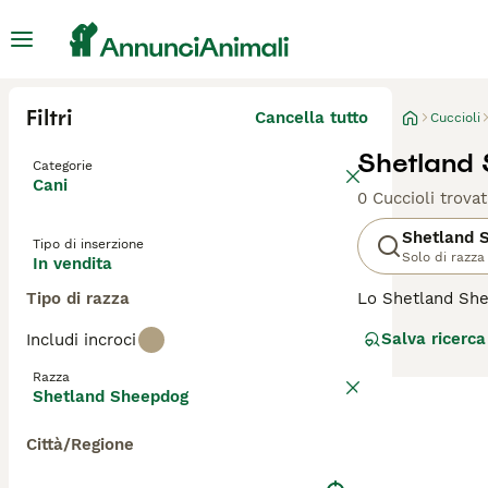
Filtri
Cancella tutto
Cuccioli
Shetland 
Categorie
Cani
0 Cuccioli trovat
Shetland 
Tipo di inserzione
Solo di razza
In vendita
Tipo di razza
Lo Shetland Shee
Questo cane si d
Salva ricerca
Includi incroci
Nonostante le di
agilità e obbedi
Razza
estranei. Questa
Shetland Sheepdog
di famiglia, lo 
Città/Regione
Per scoprire se 