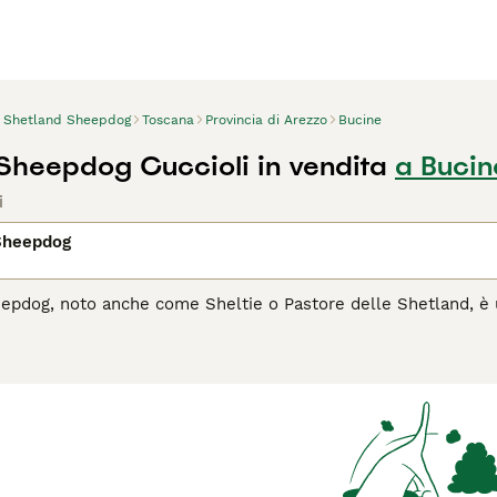
Shetland Sheepdog
Toscana
Provincia di Arezzo
Bucine
Sheepdog Cuccioli in vendita
a Bucin
i
Sheepdog
pdog, noto anche come Sheltie o Pastore delle Shetland, è un
istingue per il suo bellissimo manto lungo e folto, disponibile 
mensioni ridotte, lo Sheltie possiede l'energia e l'intelligen
enza. È estremamente leale e affettuoso con la sua famiglia, 
 razza richiede regolare esercizio fisico e stimolazione mentale
Sheltie è un compagno fedele che richiede attenzione e amore.
lo Shetland Sheepdog è il cane giusto per te, leggi la guida al