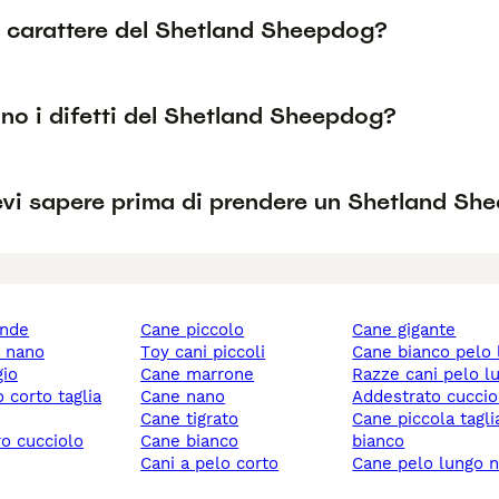
l carattere del Shetland Sheepdog?
no i difetti del Shetland Sheepdog?
vi sapere prima di prendere un Shetland Sh
ande
cane piccolo
cane gigante
y nano
toy cani piccoli
cane bianco pelo
gio
cane marrone
razze cani pelo l
cane nano
addestrato cuccio
cane tigrato
cane piccola taglia
ro cucciolo
cane bianco
bianco
cani a pelo corto
cane pelo lungo 