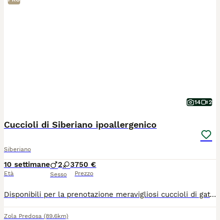
14
2
Cuccioli di Siberiano ipoallergenico
Siberiano
10 settimane
2
3
750 €
Età
Prezzo
Sesso
Disponibili per la prenotazione meravigliosi cuccioli di gatto Siberiano, nati e cresciuti in ambiente familiare. Questa razza è famosa per il suo carattere affettuoso, socievole e per essere naturalmente ipoallergenica.I cuccioli saranno pronti per entrare nella loro nuova casa a partire dalla seconda settimana di agosto. Verranno ceduti muniti di:Primo vaccino effettuato.Sverminazione completa.Libretto sanitario veterinario. I genitori dei cuccioli sono visibili, godono di ottima salute e sono regolarmente testati e negativi per FIV e FeLV (Immunodeficienza e Leucemia felina), a garanzia della massima serenità per la salute futura del gattino.I piccoli sono già abituati all'uso della lettiera e al tiragraffi. Sono perfetti per la vita in famiglia e per la compagnia di bambini o altri animali.Per informazioni, foto aggiornate dei singoli cuccioli o per venire a conoscerli di persona, contattatemi tramite messaggio o telefonicamente(anche wtsp). No pedigree.
Zola Predosa
(89.6km)