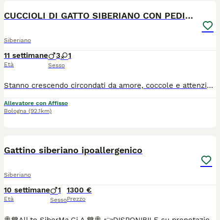
CUCCIOLI DI GATTO SIBERIANO CON PEDIGREE ENFI
Siberiano
11 settimane
3
1
Età
Sesso
Stanno crescendo circondati da amore, coccole e attenzioni, e ora iniziano a cercare la loro famiglia per la vita. ❤️ I nostri splendidi cuccioli Siberiani provengono da genitori entrambi con pedigree ENFI, testati FIV e FeLV negativi ed esenti da patologie genetiche cardiache. ✨ Carattere dolce e affettuoso ✨ Cresciuti in famiglia a stretto contatto con persone e bambini ✨ Abituati alla lettiera e al tiragraffi ✨ Pedigree ENFI ✨ Libretto sanitario ✨ Vaccinazioni e sverminazioni eseguite ✨ Contratto di cessione e garanzie sanitarie ✨ Kit di benvenuto cucciolo Il gatto Siberiano è una razza meravigliosa: intelligente, equilibrata, molto legata alla famiglia e adatta alla vita domestica. 📍 Visibili presso l’Allevamento “Fusa delle Nevi” con i genitori. Per chi non fosse della zona possibilità di conoscere cuccioli e genitori in videochiamata e possibilità di consegna . Se state cercando un compagno speciale che vi accompagni per tanti anni, potreste averlo appena trovato. 🐱❤️ I cuccioli non sono né in regalo né in adozione , cortesemente contattare solo se realmente interessati .
Allevatore con Affisso
Bologna
(92.1km)
2
1
Gattino siberiano ipoallergenico
Siberiano
10 settimane
1
1300 €
Età
Prezzo
Sesso