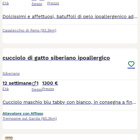
Età
Prezzo
Sesso
Dolcissimi e affettuosi, batuffoli di pelo ipoallergenico adatto agli allergici. Si cedono abituati a lettiera e tira graffi
Casalecchio di Reno
(93.3km)
17
1
cucciolo di gatto siberiano ipoallergico
Siberiano
12 settimane
1
1300 €
Età
Prezzo
Sesso
Cucciolo maschio blu tabby con bianco, in consegna a fine agosto , ottima genealogia ,ottimo carattere abituato alla lettiera e tiragraffi , genitori testati per tutte le malattie genetiche
Allevatore con Affisso
Tremosine sul Garda
(60.3km)
PRO