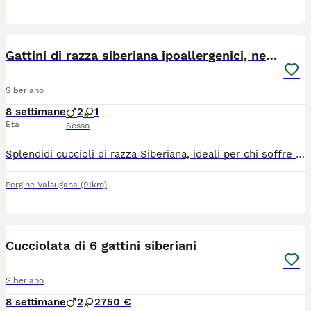
9
Gattini di razza siberiana ipoallergenici, neva
Siberiano
8 settimane
2
1
Età
Sesso
Splendidi cuccioli di razza Siberiana, ideali per chi soffre di allergie, cercano una nuova famiglia! Consegnati con libretto sanitario ufficiale; Prima visita veterinaria effettuata, già vaccinati e sverminati; I cuccioli sono autonomi, già abituati all'uso della lettiera e del tiragraffi; Allevati in casa con amore e costante contatto umano. Disponibili per la consegna a fine agosto. Per informazioni e costi contattare in privato. NON IN REGALO !
Pergine Valsugana
(91km)
1
Cucciolata di 6 gattini siberiani
Siberiano
8 settimane
2
2
750 €