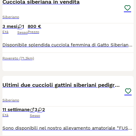
Cucciola siberiana in vendita
Siberiano
3 mesi
1
800 €
Età
Prezzo
Sesso
Disponibile splendida cucciola femmina di Gatto Siberiano grigio a strisce (tabby). La piccola compie 3 mesi a metà luglio e sarà pronto per essere ceduto alla sua nuova famiglia. Sana, vivace e molto affettuosa. Ha effettuato tutte le profilassi sanitarie (vaccini e sverminazioni). Viene ceduta con regolare pedigree da compagnia e su richiesta il pedigree da riproduzione con un prezzo maggiorato. Il Siberiano è una razza fantastica, nota anche per essere ipo-allergenica (io stesso sono allergico ai gatti). Per ulteriori foto, prezzo o per venire a conoscerla, contattatemi in privato. Massima serietà.
Rovereto
(71.3km)
6
Ultimi due cuccioli gattini siberiani pedigreeENFI
Siberiano
11 settimane
3
2
Età
Sesso
Sono disponibili nel nostro allevamento amatoriale “FUSA DELLE NEVI” con regolare affisso ENFI gli ultimi due cuccioli di una splendida cucciolata (5 cuccioli) 1 maschietto e 1 femminuccia di meravigliosi gattini Siberiani, allevati con amore in ambiente familiare. I cuccioli cresceranno in casa, abituati al contatto umano, alla vita domestica e alla lettiera, per garantire un carattere equilibrato e socievole. 📅 Disponibili dopo i 90 giorni di vita, come previsto dal regolamento. I cuccioli sono nati il 20/05 . ✨ Verranno ceduti con: ✔️ Copia test FIV e FELV negativi dei genitori ✔️ copia Ecocardio dei genitori esente da malattie genetiche ✔️ Doppia vaccinazione ✔️ Doppia sverminazione ✔️ Certificato veterinario di buona salute del cucciolo ✔️ Regolare contratto di cessione ✔️ Pedigree ENFI da compagnia ✔️ Kit di benvenuto cucciolo ⸻ 👨‍👩‍👧 I cuccioli sono visibili presso l’allevamento insieme ai genitori, per poter conoscere l’ambiente in cui crescono. 📱 Per chi non fosse della zona, è possibile organizzare videochiamata su appuntamento. E organizzazione per l’eventuale consegna