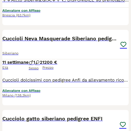
🍭💙All.to SiberMa.Gi.A.💙🍭 👉DISPONIBILE su prenotazione siberiano tradizionale!🌟🐱🌟 Maschio 🩵 ♥️Potranno lasciare l'allevamento dai 90 gg con: 📌Chip 📌Vaccini 📌Profilassi antielmintica completa 📌Snap giardia negativo 📌Coprologico per flottazione negativo 📌profilassi antiparassitaria in corso di validità 📌libretto sanitario 📌certificato di buona salute 📌pedigree RICONOSCIUTO DAL MINISTERO delle politiche agricole 📌copia degli esami Hcm, pkd, Pkdef dei genitori.♥️ 📌Assistenza all' inserimento in famiglia 📌 Assistenza alla nutrizione ♦️Abituati in contesto domestico e famigliare, abituati ai cani, altri gatti e bambini♦️
Allevatore con Affisso
Brescia
(63.7km)
9
Cuccioli Neva Masquerade Siberiano pedigree Anfi
Siberiano
11 settimane
1
2
1200 €
Età
Prezzo
Sesso
Cuccioli dolcissimi con pedigree Anfi da allevamento riconosciuto con affisso. I cuccioli hanno il libretto sanitario, microchip, vaccinazioni, i certificati di assenza parassiti, assenza di malattie infettive, assenza di anomalie e di buona salute. I genitori sono iscritti all’Associazione Nazionale Felina Italiana e seguiti dai veterinari regolarmente con certificazioni e pedigree.
Allevatore con Affisso
Milano
(138.3km)
7
Cucciolo gatto siberiano pedigree ENFI