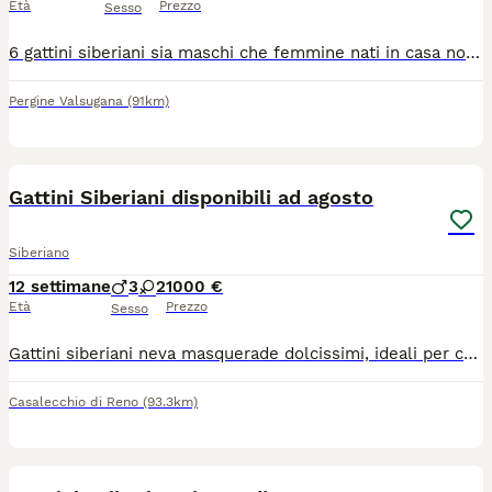
Età
Prezzo
Sesso
6 gattini siberiani sia maschi che femmine nati in casa non in gabbia (clima famigliare ) gattini consegnabili fine agosto circa . Con vaccini fatti 1 visita veterinaria, libretto sanitario gia abituatiballa lettierabebal tiragraffi
Pergine Valsugana
(91km)
8
Gattini Siberiani disponibili ad agosto
Siberiano
12 settimane
3
2
1000 €
Età
Prezzo
Sesso
Gattini siberiani neva masquerade dolcissimi, ideali per chi soffre di allergie poiché una delle particolarità di questa razza consiste nella sua quasi totale mancanza di produzione della proteina Fel d1, responsabile delle allergie. Il 12 maggio scorso è nata una splendida cucciolata da mamma Minou e papà Indaco composta da 5 stupendi cuccioli, Napoleone, Nairobi, Nocciola, Newton e Neve che saranno disponibili a partire dalla metà di agosto. I cuccioli vengono ceduti sverminati, vaccinati, abituati alla lettiera e al tira graffi
Casalecchio di Reno
(93.3km)
9