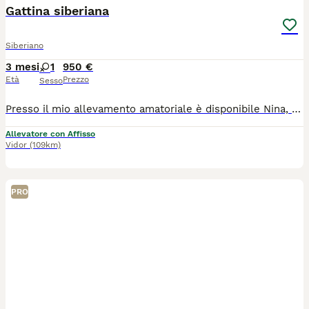
Gattina siberiana
Siberiano
3 mesi
1
950 €
Età
Prezzo
Sesso
Presso il mio allevamento amatoriale è disponibile Nina, una dolcissima gattina siberiana! Nina è disponibile da subito poiché ha già compiuto i tre mesi di vita. Verrà ceduta con: -Pedigree ENFI -Doppia vaccinazione e sverminazione -certificato di buona salute -kit di benvenuto La gattina è ben socializzata, cresciuta in casa, abituata all’utilizzo di lettiera e tiragraffi. Nina NON È IN REGALO. Per qualsiasi informazione non esitare a contattarmi al numero 3407813473. Se ti fa piacere, puoi seguirmi su instagram per vedere foto e aggiornamenti:@tyumen_cats
Allevatore con Affisso
Vidor
(109km)
PRO