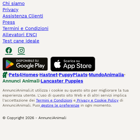
Chi siamo
Privacy
Assistenza Clienti
Press
Termini e Condizioni
Allevatori ENCI
Test cane ideale
Pets4Homes
Hastnet
PuppyPlaats
MundoAnimalia
Annunci Animali
Lancaster Puppies
AnnunciAnimali.it utilizza i cookie su questo sito per migliorare la tua
esperienza utente. L'uso di questo sito Web e di altri servizi implica
l'accettazione dei
Termini e Condizioni
e
Privacy e Cookie Policy
di
AnnunciAnimali. Puoi
gestire le preferenze
in ogni momento.
© Copyright
2026
-
AnnunciAnimali