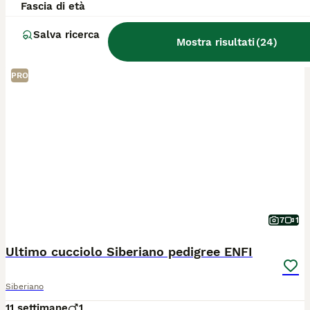
Fascia di età
Allevatore con Affisso
Milano
(135.8km)
Salva ricerca
Mostra risultati
(
24
)
PRO
7
1
Ultimo cucciolo Siberiano pedigree ENFI
Siberiano
11 settimane
1