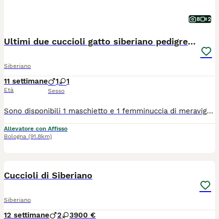
8
2
Ultimi due cuccioli gatto siberiano pedigree ENFI
Siberiano
11 settimane
1
1
Età
Sesso
Sono disponibili 1 maschietto e 1 femminuccia di meravigliosi gattini Siberiani, allevati con amore in ambiente familiare. I cuccioli cresceranno in casa, abituati al contatto umano, alla vita domestica e alla lettiera, per garantire un carattere equilibrato e socievole. 📅 Disponibili dopo i 90 giorni di vita, come previsto dal regolamento. Nati il 20/05 ✨ Verranno ceduti con: ✔️ Copia test FIV e FELV negativi dei genitori ✔️ copia Ecocardio dei genitori esente da malattie genetiche ✔️ Doppia vaccinazione ✔️ Doppia sverminazione ✔️ Certificato veterinario di buona salute del cucciolo ✔️ Regolare contratto di cessione ✔️ Pedigree ENFI da compagnia ✔️ Kit di benvenuto cucciolo 👨‍👩‍👧 I cuccioli sono visibili presso l’allevamento insieme ai genitori, per poter conoscere l’ambiente in cui crescono. 📱 Per chi non fosse della zona, è possibile organizzare videochiamata su appuntamento.
Allevatore con Affisso
Bologna
(91.8km)
3
Cuccioli di Siberiano
Siberiano
12 settimane
2
3
900 €