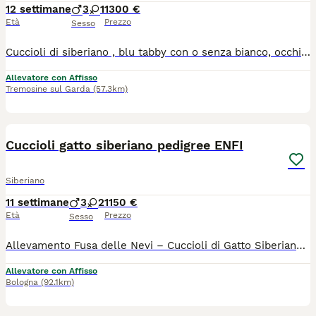
12 settimane
3
1
1300 €
Età
Prezzo
Sesso
Cuccioli di siberiano , blu tabby con o senza bianco, occhi verdi. test genetici dei genitori completi ,chip, vaccini completi, certificato di buona salute
Allevatore con Affisso
Tremosine sul Garda
(57.3km)
6
Cuccioli gatto siberiano pedigree ENFI
Siberiano
11 settimane
3
2
1150 €
Età
Prezzo
Sesso
Allevamento Fusa delle Nevi – Cuccioli di Gatto Siberiano con Pedigree ENFI ❄️ Con passione e dedizione alleviamo pochi cuccioli all’anno, seguendoli ogni giorno in un ambiente familiare, dove crescono circondati da amore, attenzioni e una corretta socializzazione. 🐾 Sono disponibili 4 splendidi cuccioli di Gatto Siberiano, pronti a raggiungere le loro nuove famiglie tra fine agosto e i primi di settembre. Ogni cucciolo viene affidato con: ✔️ Pedigree ENFI ✔️ Libretto sanitario ✔️ Vaccinazioni e sverminazioni effettuate ✔️ Contratto di cessione ✔️ Garanzie sanitarie - [x] I genitori sono entrambi con pedigree ENFI, testati FIV e FeLV negativi ed esenti da patologie cardiache ereditarie. Sarà possibile venire a conoscere senza alcun impegno i cuccioli, i loro genitori e il nostro allevamento. 📍 Bologna Se non sei della zona contattaci per fare videochiamata 💶 Costo del cucciolo: € 1.150 ℹ️ Una precisazione importante. I nostri cuccioli non sono in regalo né in adozione. La cifra richiesta rappresenta un investimento e riflette il lavoro svolto con serietà e passione: selezione accurata dei riproduttori, controlli sanitari, pedigree ENFI, cure veterinarie, alimentazione di qualità, crescita in ambiente familiare e garanzie sulla salute. Per noi ogni cucciolo è prima di tutto un membro della famiglia e desideriamo affidarlo a persone che comprendano il valore di un allevamento responsabile e l’impegno che comporta accogliere un compagno di vita. Grazie a chi sceglie la qualità, la trasparenza e il benessere dei nostri gatt
Allevatore con Affisso
Bologna
(92.1km)
6