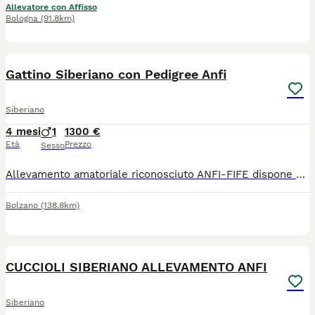
Allevatore con Affisso
Bologna
(91.8km)
3
2
Gattino Siberiano con Pedigree Anfi
Siberiano
4 mesi
1
1300 €
Età
Prezzo
Sesso
Allevamento amatoriale riconosciuto ANFI-FIFE dispone di meraviglioso cucciolo maschio di Gatto Siberiano Neva Masquerade nato il 27 Marzo 2026 e quindi già pronto a raggiungere la sua nuova amorevole famiglia. Il cucciolo, figlio di entrambi genitori Campioni di Bellezza, verrà ceduto con libretto sanitario attestante le vaccinazioni e le sverminazioni effettuate, con microchip inserito e dunque regolarmente iscritto all'anagrafe canina, con contratto di cessione da compagnia (quindi con obbligo di sterilizzazione), con copia dei test eseguiti su entrambi i genitori ed ovviamente avrà il pedigree ANFI. Ci troviamo in provincia di Bolzano ma eventualmente possiamo consegnare personalmente il cucciolo in quasi tutte le regioni d'Italia.
Bolzano
(138.8km)
7
CUCCIOLI SIBERIANO ALLEVAMENTO ANFI
Siberiano