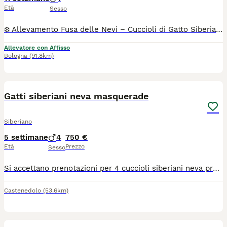
Età
Sesso
❄️ Allevamento Fusa delle Nevi – Cuccioli di Gatto Siberiano con Pedigree ENFI ❄️ Con passione e dedizione alleviamo pochi cuccioli all’anno, seguendoli ogni giorno in un ambiente familiare, dove crescono circondati da amore, attenzioni e una corretta socializzazione. 🐾 E” rimasto disponibile il piccolo e dolce NORTHON , splendidi cucciolo di Gatto Siberiano, pronto a raggiungere le loro nuove famiglie tra fine agosto e i primi di settembre. I nostri cuccioli vengono affidati con: ✔️ Pedigree ENFI ✔️ Libretto sanitario ✔️ Vaccinazioni e sverminazioni effettuate ✔️ Contratto di cessione ✔️ Garanzie sanitarie - [x] I genitori sono entrambi con pedigree ENFI, testati FIV e FeLV negativi ed esenti da patologie cardiache ereditarierilasceremo regolare documentazione . Sarà possibile venire a conoscere senza alcun impegno i cuccioli, i loro genitori e il nostro allevamento. 📍 Bologna Se non sei della zona contattaci per fare videochiamata TUTTI I NOSTRI CUCCIOLI NON SONO NE IN REGALO NE IN ADOZIONE .Il contributo richiesto è il risultato di un percorso fatto di selezione, cure, controlli sanitari, alimentazione di qualità e tanta dedizione. Cerchiamo famiglie che condividano i nostri stessi valori e che mettano al primo posto il benessere.
Allevatore con Affisso
Bologna
(91.8km)
7
Gatti siberiani neva masquerade
Siberiano
5 settimane
4
750 €
Età
Prezzo
Sesso
Si accettano prenotazioni per 4 cuccioli siberiani neva pronti per fine agosto. Genitori visibili entrambi siberiani neva puri, sani, in regola con tutte le vaccinazioni e testati fiv/felv negativi. I cuccioli saranno consegnati con doppia sverminazione, svezzati con cibo di ottima qualità e abituati alla lettiera e tiragraffi. Non hanno il pedigree.
Castenedolo
(53.6km)
5