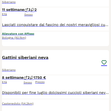
Siberiano
11 settimane
3
2
Età
Sesso
Lasciati conquistare dal fascino dei nostri meravigliosi cuccioli di Gatto Siberiano! Nati e cresciuti in famiglia con amore, attenzioni e tanta socializzazione, i nostri piccoli sono dolci, affettuosi, giocherelloni e abituati alla vita domestica. Ogni giorno vengono seguiti con cura per garantire salute, equilibrio caratteriale e benessere. ✨ Perché scegliere un cucciolo di Fusa delle Nevi? ✔ Pedigree ENFI ✔ Genitori entrambi Siberiani con pedigree ✔ Test FELV e FIV negativi ✔ Ecocardio dei riproduttori esente da patologie genetiche ✔ Vaccinazioni e sverminazioni effettuate secondo protocollo ✔ Libretto sanitario ✔ Assistenza e consigli anche dopo l’arrivo nella nuova famiglia ✔️ Regolare contratto di cessione ✔️ kit di benvenuto cucciolo I nostri cuccioli verranno affidati solo al raggiungimento dei 90 giorni per una completa socializzazione, pronti per iniziare una nuova avventura con la loro famiglia per sempre. 📸 Durante la crescita inviamo foto e aggiornamenti ai futuri proprietari, che potranno seguire passo dopo passo lo sviluppo del proprio cucciolo. Se stai cercando un compagno elegante, intelligente, affettuoso e dal carattere straordinario, un Siberiano di Fusa delle Nevi potrebbe essere il nuovo membro della tua famiglia. Contattaci senza impegno per informazioni, disponibilità, foto e video dei cuccioli, se non siete della zona i cuccioli sono visibili in videochiamata con i genitori e organizziamo la consegna .
Allevatore con Affisso
Bologna
(92.1km)
5
Gattini siberiani neva
Siberiano
8 settimane
2
1
750 €
Età
Prezzo
Sesso
Disponibili per fine luglio dolcissimi cuccioli siberiani neva nati in casa. Genitori di mia proprietà entrambi siberiani neva puri, sani, in regola con tutte le vaccinazioni e testati fiv/felv negativi. I cuccioli saranno consegnati con sverminazione completa, svezzati con cibo di ottima qualità e abituati alla lettiera e tiragraffi. Non hanno il pedigree.
Castenedolo
(54.2km)