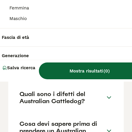
510€ ,anche se i prezzi possono variare in
base a fattori come il pedigree, la
Femmina
reputazione dell'allevatore e la posizione.
Maschio
Quanto dura la vita di un
Fascia di età
Australian Cattledog?
Generazione
Qual è il carattere del
Salva ricerca
Australian Cattledog?
Mostra risultati
(
0
)
Quali sono i difetti del
Australian Cattledog?
Cosa devi sapere prima di
prendere un Australian