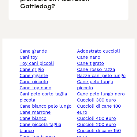
Cattledog?
cane grande
addestrato cuccioli
cani toy
cane nano
toy cani piccoli
cane tigrato
cane grigio
cane rosso razza
cane gigante
razze cani pelo lungo
cane piccolo
cane pelo lungo
cane toy nano
piccolo
cani pelo corto taglia
cane pelo lungo nero
piccola
cuccioli 300 euro
cane bianco pelo lungo
cuccioli di cane 100
cane marrone
euro
cane bianco
cuccioli 400 euro
cane piccola taglia
cuccioli 200 euro
bianco
cuccioli di cane 150
cane toy bianco
euro