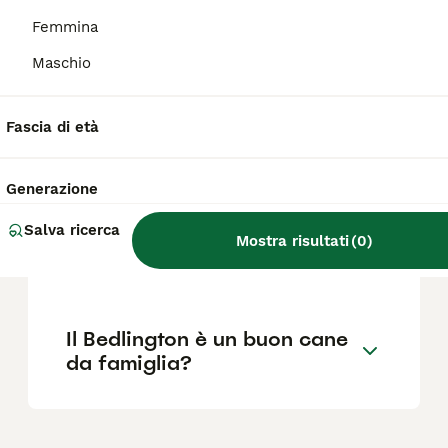
corto e riccio con una combinazione di pelo
ruvido e morbido, è una delle sue
Femmina
caratteristiche più distintive.
Maschio
Quanto costa un cucciolo di
Fascia di età
Bedlington Terrier?
Generazione
Dove posso trovare
Salva ricerca
allevamenti di Bedlington
Mostra risultati
(
0
)
Terrier in Italia?
Il Bedlington è un buon cane
da famiglia?