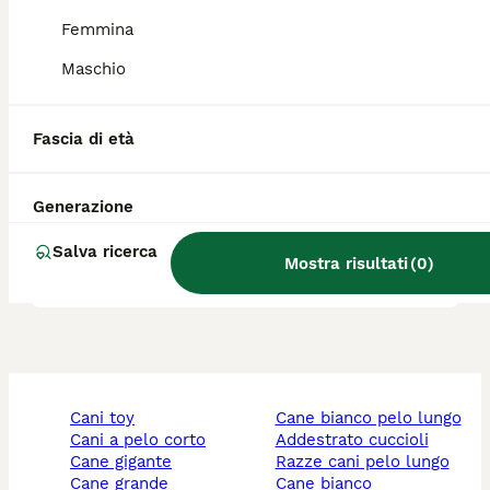
Femmina
Quali sono i difetti del
Border Collie?
Maschio
Fascia di età
Il Rough Collie è adatto a
vivere in un appartamento?
Generazione
Salva ricerca
Che carattere ha il Collie?
Mostra risultati
(
0
)
cani toy
cane bianco pelo lungo
cani a pelo corto
addestrato cuccioli
cane gigante
razze cani pelo lungo
cane grande
cane bianco