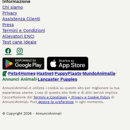
Informazione
Chi siamo
Privacy
Assistenza Clienti
Press
Termini e Condizioni
Allevatori ENCI
Test cane ideale
Pets4Homes
Hastnet
PuppyPlaats
MundoAnimalia
Annunci Animali
Lancaster Puppies
AnnunciAnimali.it utilizza i cookie su questo sito per migliorare la tua
esperienza utente. L'uso di questo sito Web e di altri servizi implica
l'accettazione dei
Termini e Condizioni
e
Privacy e Cookie Policy
di
AnnunciAnimali. Puoi
gestire le preferenze
in ogni momento.
© Copyright
2026
-
AnnunciAnimali