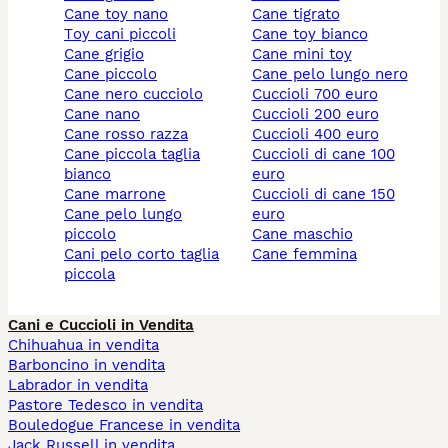
cane toy nano
cane tigrato
toy cani piccoli
cane toy bianco
cane grigio
cane mini toy
cane piccolo
cane pelo lungo nero
cane nero cucciolo
cuccioli 700 euro
cane nano
cuccioli 200 euro
cane rosso razza
cuccioli 400 euro
cane piccola taglia
cuccioli di cane 100
bianco
euro
cane marrone
cuccioli di cane 150
cane pelo lungo
euro
piccolo
cane maschio
cani pelo corto taglia
cane femmina
piccola
Cani e Cuccioli in Vendita
Chihuahua in vendita
Barboncino in vendita
Labrador in vendita
Pastore Tedesco in vendita
Bouledogue Francese in vendita
Jack Russell in vendita