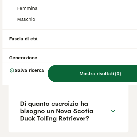
perfettamente a famiglie attive che possono
garantirgli esercizio fisico e stimolazione
Femmina
mentale quotidiana.
Maschio
How much does a Nova
Fascia di età
Scotia Toller cost?
Generazione
Quali sono i difetti del Nova
Salva ricerca
Scotia Duck Tolling
Mostra risultati
(
0
)
Retriever?
Di quanto esercizio ha
bisogno un Nova Scotia
Duck Tolling Retriever?