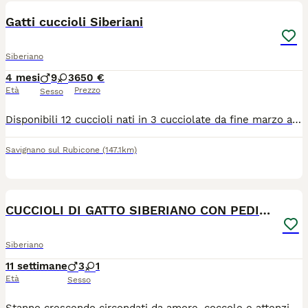
Gatti cuccioli Siberiani
Siberiano
4 mesi
9
3
650 €
Età
Prezzo
Sesso
Disponibili 12 cuccioli nati in 3 cucciolate da fine marzo ai primi d'aprile. Cresciuti in famiglia , abituati alla lettiera, tiragraffi e gattaiola. Addestrati alla Per Terapia. Visita veterinaria di sana e robusta costituzione, primo vaccino , sverminazione libretto sanitario. Disponibili dal 13 giugno e prenotabili con caparra di 250 euro.
Savignano sul Rubicone
(147.1km)
6
CUCCIOLI DI GATTO SIBERIANO CON PEDIGREE ENFI
Siberiano
11 settimane
3
1
Età
Sesso