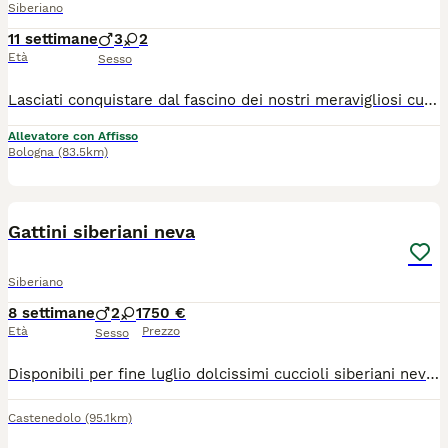
Siberiano
11 settimane
3
2
Età
Sesso
Lasciati conquistare dal fascino dei nostri meravigliosi cuccioli di Gatto Siberiano! Nati e cresciuti in famiglia con amore, attenzioni e tanta socializzazione, i nostri piccoli sono dolci, affettuosi, giocherelloni e abituati alla vita domestica. Ogni giorno vengono seguiti con cura per garantire salute, equilibrio caratteriale e benessere. ✨ Perché scegliere un cucciolo di Fusa delle Nevi? ✔ Pedigree ENFI ✔ Genitori entrambi Siberiani con pedigree ✔ Test FELV e FIV negativi ✔ Ecocardio dei riproduttori esente da patologie genetiche ✔ Vaccinazioni e sverminazioni effettuate secondo protocollo ✔ Libretto sanitario ✔ Assistenza e consigli anche dopo l’arrivo nella nuova famiglia ✔️ Regolare contratto di cessione ✔️ kit di benvenuto cucciolo I nostri cuccioli verranno affidati solo al raggiungimento dei 90 giorni per una completa socializzazione, pronti per iniziare una nuova avventura con la loro famiglia per sempre. 📸 Durante la crescita inviamo foto e aggiornamenti ai futuri proprietari, che potranno seguire passo dopo passo lo sviluppo del proprio cucciolo. Se stai cercando un compagno elegante, intelligente, affettuoso e dal carattere straordinario, un Siberiano di Fusa delle Nevi potrebbe essere il nuovo membro della tua famiglia. Contattaci senza impegno per informazioni, disponibilità, foto e video dei cuccioli, se non siete della zona i cuccioli sono visibili in videochiamata con i genitori e organizziamo la consegna .
Allevatore con Affisso
Bologna
(83.5km)
5
Gattini siberiani neva
Siberiano
8 settimane
2
1
750 €
Età
Prezzo
Sesso
Disponibili per fine luglio dolcissimi cuccioli siberiani neva nati in casa. Genitori di mia proprietà entrambi siberiani neva puri, sani, in regola con tutte le vaccinazioni e testati fiv/felv negativi. I cuccioli saranno consegnati con sverminazione completa, svezzati con cibo di ottima qualità e abituati alla lettiera e tiragraffi. Non hanno il pedigree.
Castenedolo
(95.1km)