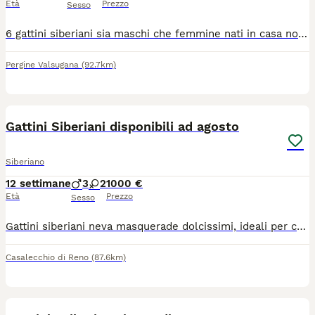
Età
Prezzo
Sesso
6 gattini siberiani sia maschi che femmine nati in casa non in gabbia (clima famigliare ) gattini consegnabili fine agosto circa . Con vaccini fatti 1 visita veterinaria, libretto sanitario gia abituatiballa lettierabebal tiragraffi
Pergine Valsugana
(92.7km)
8
Gattini Siberiani disponibili ad agosto
Siberiano
12 settimane
3
2
1000 €
Età
Prezzo
Sesso
Gattini siberiani neva masquerade dolcissimi, ideali per chi soffre di allergie poiché una delle particolarità di questa razza consiste nella sua quasi totale mancanza di produzione della proteina Fel d1, responsabile delle allergie. Il 12 maggio scorso è nata una splendida cucciolata da mamma Minou e papà Indaco composta da 5 stupendi cuccioli, Napoleone, Nairobi, Nocciola, Newton e Neve che saranno disponibili a partire dalla metà di agosto. I cuccioli vengono ceduti sverminati, vaccinati, abituati alla lettiera e al tira graffi
Casalecchio di Reno
(87.6km)
9