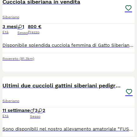
Cucciola siberiana in vendita
Siberiano
3 mesi
1
800 €
Età
Prezzo
Sesso
Disponibile splendida cucciola femmina di Gatto Siberiano grigio a strisce (tabby). La piccola compie 3 mesi a metà luglio e sarà pronto per essere ceduto alla sua nuova famiglia. Sana, vivace e molto affettuosa. Ha effettuato tutte le profilassi sanitarie (vaccini e sverminazioni). Viene ceduta con regolare pedigree da compagnia e su richiesta il pedigree da riproduzione con un prezzo maggiorato. Il Siberiano è una razza fantastica, nota anche per essere ipo-allergenica (io stesso sono allergico ai gatti). Per ulteriori foto, prezzo o per venire a conoscerla, contattatemi in privato. Massima serietà.
Rovereto
(81.3km)
6
Ultimi due cuccioli gattini siberiani pedigreeENFI
Siberiano
11 settimane
3
2
Età
Sesso
Sono disponibili nel nostro allevamento amatoriale “FUSA DELLE NEVI” con regolare affisso ENFI gli ultimi due cuccioli di una splendida cucciolata (5 cuccioli) 1 maschietto e 1 femminuccia di meravigliosi gattini Siberiani, allevati con amore in ambiente familiare. I cuccioli cresceranno in casa, abituati al contatto umano, alla vita domestica e alla lettiera, per garantire un carattere equilibrato e socievole. 📅 Disponibili dopo i 90 giorni di vita, come previsto dal regolamento. I cuccioli sono nati il 20/05 . ✨ Verranno ceduti con: ✔️ Copia test FIV e FELV negativi dei genitori ✔️ copia Ecocardio dei genitori esente da malattie genetiche ✔️ Doppia vaccinazione ✔️ Doppia sverminazione ✔️ Certificato veterinario di buona salute del cucciolo ✔️ Regolare contratto di cessione ✔️ Pedigree ENFI da compagnia ✔️ Kit di benvenuto cucciolo ⸻ 👨‍👩‍👧 I cuccioli sono visibili presso l’allevamento insieme ai genitori, per poter conoscere l’ambiente in cui crescono. 📱 Per chi non fosse della zona, è possibile organizzare videochiamata su appuntamento. E organizzazione per l’eventuale consegna