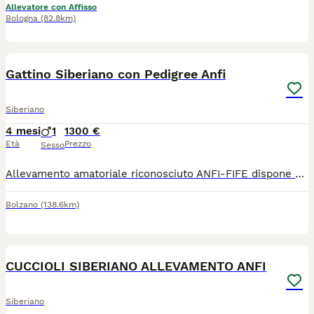
Allevatore con Affisso
Bologna
(82.8km)
3
2
Gattino Siberiano con Pedigree Anfi
Siberiano
4 mesi
1
1300 €
Età
Prezzo
Sesso
Allevamento amatoriale riconosciuto ANFI-FIFE dispone di meraviglioso cucciolo maschio di Gatto Siberiano Neva Masquerade nato il 27 Marzo 2026 e quindi già pronto a raggiungere la sua nuova amorevole famiglia. Il cucciolo, figlio di entrambi genitori Campioni di Bellezza, verrà ceduto con libretto sanitario attestante le vaccinazioni e le sverminazioni effettuate, con microchip inserito e dunque regolarmente iscritto all'anagrafe canina, con contratto di cessione da compagnia (quindi con obbligo di sterilizzazione), con copia dei test eseguiti su entrambi i genitori ed ovviamente avrà il pedigree ANFI. Ci troviamo in provincia di Bolzano ma eventualmente possiamo consegnare personalmente il cucciolo in quasi tutte le regioni d'Italia.
Bolzano
(138.6km)
7
CUCCIOLI SIBERIANO ALLEVAMENTO ANFI
Siberiano