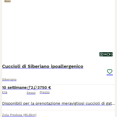
14
2
Cuccioli di Siberiano ipoallergenico
Siberiano
10 settimane
2
3
750 €
Età
Prezzo
Sesso
Disponibili per la prenotazione meravigliosi cuccioli di gatto Siberiano, nati e cresciuti in ambiente familiare. Questa razza è famosa per il suo carattere affettuoso, socievole e per essere naturalmente ipoallergenica.I cuccioli saranno pronti per entrare nella loro nuova casa a partire dalla seconda settimana di agosto. Verranno ceduti muniti di:Primo vaccino effettuato.Sverminazione completa.Libretto sanitario veterinario. I genitori dei cuccioli sono visibili, godono di ottima salute e sono regolarmente testati e negativi per FIV e FeLV (Immunodeficienza e Leucemia felina), a garanzia della massima serenità per la salute futura del gattino.I piccoli sono già abituati all'uso della lettiera e al tiragraffi. Sono perfetti per la vita in famiglia e per la compagnia di bambini o altri animali.Per informazioni, foto aggiornate dei singoli cuccioli o per venire a conoscerli di persona, contattatemi tramite messaggio o telefonicamente(anche wtsp). No pedigree.
Zola Predosa
(85.6km)