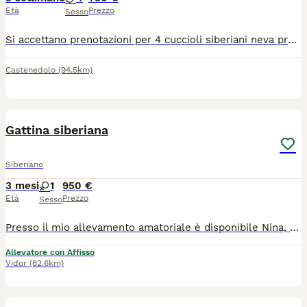
Età
Prezzo
Sesso
Si accettano prenotazioni per 4 cuccioli siberiani neva pronti per fine agosto. Genitori visibili entrambi siberiani neva puri, sani, in regola con tutte le vaccinazioni e testati fiv/felv negativi. I cuccioli saranno consegnati con doppia sverminazione, svezzati con cibo di ottima qualità e abituati alla lettiera e tiragraffi. Non hanno il pedigree.
Castenedolo
(94.5km)
5
Gattina siberiana
Siberiano
3 mesi
1
950 €
Età
Prezzo
Sesso
Presso il mio allevamento amatoriale è disponibile Nina, una dolcissima gattina siberiana! Nina è disponibile da subito poiché ha già compiuto i tre mesi di vita. Verrà ceduta con: -Pedigree ENFI -Doppia vaccinazione e sverminazione -certificato di buona salute -kit di benvenuto La gattina è ben socializzata, cresciuta in casa, abituata all’utilizzo di lettiera e tiragraffi. Nina NON È IN REGALO. Per qualsiasi informazione non esitare a contattarmi al numero 3407813473. Se ti fa piacere, puoi seguirmi su instagram per vedere foto e aggiornamenti:@tyumen_cats
Allevatore con Affisso
Vidor
(82.6km)
16
4