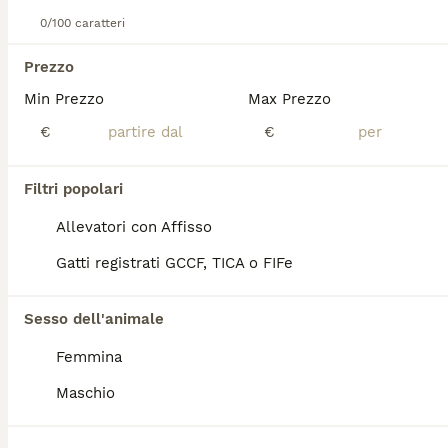
Dolce Nina
0/100 caratteri
Prezzo
Siberiano
Min Prezzo
Max Prezzo
3 mesi
1
900 €
Età
Prezzo
Sesso
€
€
Disponibile da subito dolce gattina Siberiana, pedigree Enfi.La gattina è ben socializzata, abituata all'uso della lettiera e del tiragraffi.per ulteriori informazioni contattare il numero 340/7813473
Filtri popolari
Allevatore con Affisso
Vidor
(82.6km)
Allevatori con Affisso
Gatti registrati GCCF, TICA o FIFe
PRO
Sesso dell'animale
Femmina
Maschio