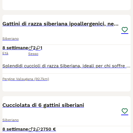
9
Gattini di razza siberiana ipoallergenici, neva
Siberiano
8 settimane
2
1
Età
Sesso
Splendidi cuccioli di razza Siberiana, ideali per chi soffre di allergie, cercano una nuova famiglia! Consegnati con libretto sanitario ufficiale; Prima visita veterinaria effettuata, già vaccinati e sverminati; I cuccioli sono autonomi, già abituati all'uso della lettiera e del tiragraffi; Allevati in casa con amore e costante contatto umano. Disponibili per la consegna a fine agosto. Per informazioni e costi contattare in privato. NON IN REGALO !
Pergine Valsugana
(92.7km)
1
Cucciolata di 6 gattini siberiani
Siberiano
8 settimane
2
2
750 €