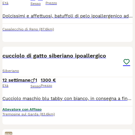
Età
Prezzo
Sesso
Dolcissimi e affettuosi, batuffoli di pelo ipoallergenico adatto agli allergici. Si cedono abituati a lettiera e tira graffi
Casalecchio di Reno
(87.6km)
17
1
cucciolo di gatto siberiano ipoallergico
Siberiano
12 settimane
1
1300 €
Età
Prezzo
Sesso
Cucciolo maschio blu tabby con bianco, in consegna a fine agosto , ottima genealogia ,ottimo carattere abituato alla lettiera e tiragraffi , genitori testati per tutte le malattie genetiche
Allevatore con Affisso
Tremosine sul Garda
(83.6km)
PRO