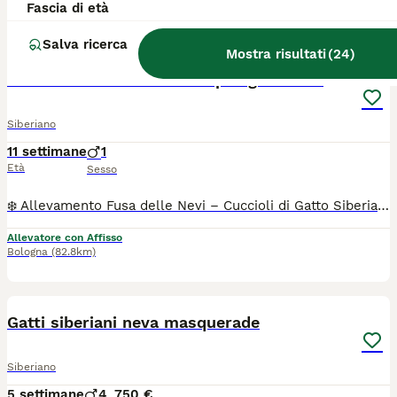
Fascia di età
7
1
Salva ricerca
Mostra risultati
(
24
)
Ultimo cucciolo Siberiano pedigree ENFI
Siberiano
11 settimane
1
Età
Sesso
❄️ Allevamento Fusa delle Nevi – Cuccioli di Gatto Siberiano con Pedigree ENFI ❄️ Con passione e dedizione alleviamo pochi cuccioli all’anno, seguendoli ogni giorno in un ambiente familiare, dove crescono circondati da amore, attenzioni e una corretta socializzazione. 🐾 E” rimasto disponibile il piccolo e dolce NORTHON , splendidi cucciolo di Gatto Siberiano, pronto a raggiungere le loro nuove famiglie tra fine agosto e i primi di settembre. I nostri cuccioli vengono affidati con: ✔️ Pedigree ENFI ✔️ Libretto sanitario ✔️ Vaccinazioni e sverminazioni effettuate ✔️ Contratto di cessione ✔️ Garanzie sanitarie - [x] I genitori sono entrambi con pedigree ENFI, testati FIV e FeLV negativi ed esenti da patologie cardiache ereditarierilasceremo regolare documentazione . Sarà possibile venire a conoscere senza alcun impegno i cuccioli, i loro genitori e il nostro allevamento. 📍 Bologna Se non sei della zona contattaci per fare videochiamata TUTTI I NOSTRI CUCCIOLI NON SONO NE IN REGALO NE IN ADOZIONE .Il contributo richiesto è il risultato di un percorso fatto di selezione, cure, controlli sanitari, alimentazione di qualità e tanta dedizione. Cerchiamo famiglie che condividano i nostri stessi valori e che mettano al primo posto il benessere.
Allevatore con Affisso
Bologna
(82.8km)
7
Gatti siberiani neva masquerade
Siberiano
5 settimane
4
750 €