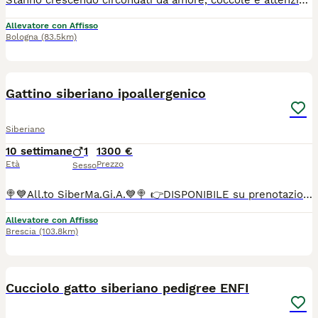
Stanno crescendo circondati da amore, coccole e attenzioni, e ora iniziano a cercare la loro famiglia per la vita. ❤️ I nostri splendidi cuccioli Siberiani provengono da genitori entrambi con pedigree ENFI, testati FIV e FeLV negativi ed esenti da patologie genetiche cardiache. ✨ Carattere dolce e affettuoso ✨ Cresciuti in famiglia a stretto contatto con persone e bambini ✨ Abituati alla lettiera e al tiragraffi ✨ Pedigree ENFI ✨ Libretto sanitario ✨ Vaccinazioni e sverminazioni eseguite ✨ Contratto di cessione e garanzie sanitarie ✨ Kit di benvenuto cucciolo Il gatto Siberiano è una razza meravigliosa: intelligente, equilibrata, molto legata alla famiglia e adatta alla vita domestica. 📍 Visibili presso l’Allevamento “Fusa delle Nevi” con i genitori. Per chi non fosse della zona possibilità di conoscere cuccioli e genitori in videochiamata e possibilità di consegna . Se state cercando un compagno speciale che vi accompagni per tanti anni, potreste averlo appena trovato. 🐱❤️ I cuccioli non sono né in regalo né in adozione , cortesemente contattare solo se realmente interessati .
Allevatore con Affisso
Bologna
(83.5km)
2
1
Gattino siberiano ipoallergenico
Siberiano
10 settimane
1
1300 €
Età
Prezzo
Sesso
🍭💙All.to SiberMa.Gi.A.💙🍭 👉DISPONIBILE su prenotazione siberiano tradizionale!🌟🐱🌟 Maschio 🩵 ♥️Potranno lasciare l'allevamento dai 90 gg con: 📌Chip 📌Vaccini 📌Profilassi antielmintica completa 📌Snap giardia negativo 📌Coprologico per flottazione negativo 📌profilassi antiparassitaria in corso di validità 📌libretto sanitario 📌certificato di buona salute 📌pedigree RICONOSCIUTO DAL MINISTERO delle politiche agricole 📌copia degli esami Hcm, pkd, Pkdef dei genitori.♥️ 📌Assistenza all' inserimento in famiglia 📌 Assistenza alla nutrizione ♦️Abituati in contesto domestico e famigliare, abituati ai cani, altri gatti e bambini♦️
Allevatore con Affisso
Brescia
(103.8km)
7
Cucciolo gatto siberiano pedigree ENFI