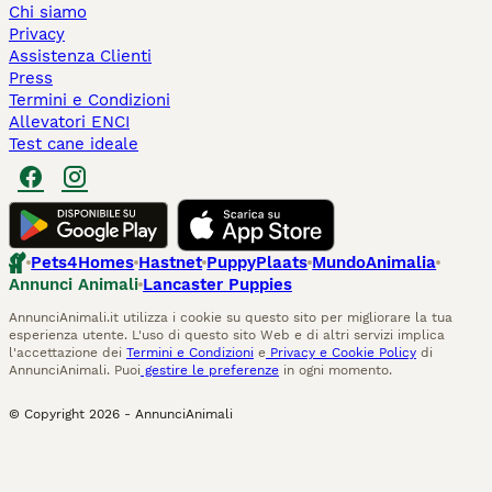
Chi siamo
Privacy
Assistenza Clienti
Press
Termini e Condizioni
Allevatori ENCI
Test cane ideale
Pets4Homes
Hastnet
PuppyPlaats
MundoAnimalia
Annunci Animali
Lancaster Puppies
AnnunciAnimali.it utilizza i cookie su questo sito per migliorare la tua
esperienza utente. L'uso di questo sito Web e di altri servizi implica
l'accettazione dei
Termini e Condizioni
e
Privacy e Cookie Policy
di
AnnunciAnimali. Puoi
gestire le preferenze
in ogni momento.
© Copyright
2026
-
AnnunciAnimali