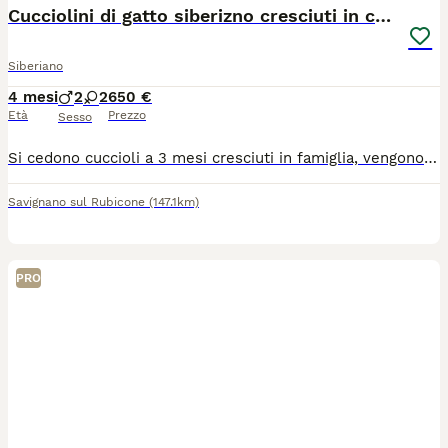
Cucciolini di gatto siberizno cresciuti in casa
Siberiano
4 mesi
2
2
650 €
Età
Prezzo
Sesso
Si cedono cuccioli a 3 mesi cresciuti in famiglia, vengono ceduti con il pro vaccino e due sverminaziomi e a seguire visita veyerinaris. vengo o ceduti a 650 euro
Savignano sul Rubicone
(147.1km)
PRO