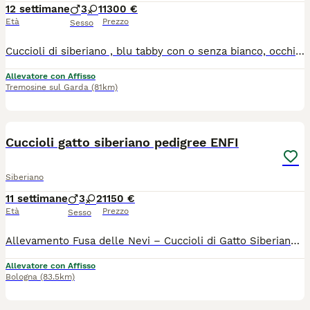
12 settimane
3
1
1300 €
Età
Prezzo
Sesso
Cuccioli di siberiano , blu tabby con o senza bianco, occhi verdi. test genetici dei genitori completi ,chip, vaccini completi, certificato di buona salute
Allevatore con Affisso
Tremosine sul Garda
(81km)
6
Cuccioli gatto siberiano pedigree ENFI
Siberiano
11 settimane
3
2
1150 €
Età
Prezzo
Sesso
Allevamento Fusa delle Nevi – Cuccioli di Gatto Siberiano con Pedigree ENFI ❄️ Con passione e dedizione alleviamo pochi cuccioli all’anno, seguendoli ogni giorno in un ambiente familiare, dove crescono circondati da amore, attenzioni e una corretta socializzazione. 🐾 Sono disponibili 4 splendidi cuccioli di Gatto Siberiano, pronti a raggiungere le loro nuove famiglie tra fine agosto e i primi di settembre. Ogni cucciolo viene affidato con: ✔️ Pedigree ENFI ✔️ Libretto sanitario ✔️ Vaccinazioni e sverminazioni effettuate ✔️ Contratto di cessione ✔️ Garanzie sanitarie - [x] I genitori sono entrambi con pedigree ENFI, testati FIV e FeLV negativi ed esenti da patologie cardiache ereditarie. Sarà possibile venire a conoscere senza alcun impegno i cuccioli, i loro genitori e il nostro allevamento. 📍 Bologna Se non sei della zona contattaci per fare videochiamata 💶 Costo del cucciolo: € 1.150 ℹ️ Una precisazione importante. I nostri cuccioli non sono in regalo né in adozione. La cifra richiesta rappresenta un investimento e riflette il lavoro svolto con serietà e passione: selezione accurata dei riproduttori, controlli sanitari, pedigree ENFI, cure veterinarie, alimentazione di qualità, crescita in ambiente familiare e garanzie sulla salute. Per noi ogni cucciolo è prima di tutto un membro della famiglia e desideriamo affidarlo a persone che comprendano il valore di un allevamento responsabile e l’impegno che comporta accogliere un compagno di vita. Grazie a chi sceglie la qualità, la trasparenza e il benessere dei nostri gatt
Allevatore con Affisso
Bologna
(83.5km)
21