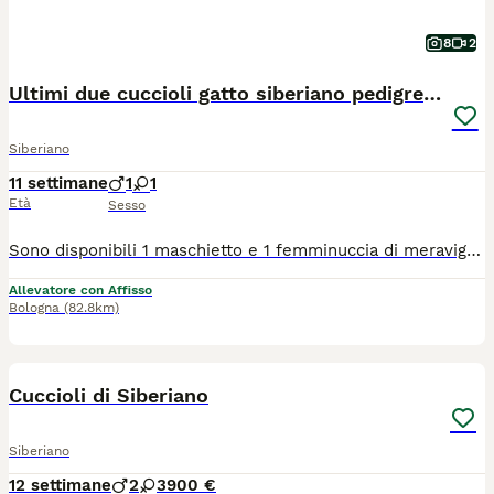
8
2
Ultimi due cuccioli gatto siberiano pedigree ENFI
Siberiano
11 settimane
1
1
Età
Sesso
Sono disponibili 1 maschietto e 1 femminuccia di meravigliosi gattini Siberiani, allevati con amore in ambiente familiare. I cuccioli cresceranno in casa, abituati al contatto umano, alla vita domestica e alla lettiera, per garantire un carattere equilibrato e socievole. 📅 Disponibili dopo i 90 giorni di vita, come previsto dal regolamento. Nati il 20/05 ✨ Verranno ceduti con: ✔️ Copia test FIV e FELV negativi dei genitori ✔️ copia Ecocardio dei genitori esente da malattie genetiche ✔️ Doppia vaccinazione ✔️ Doppia sverminazione ✔️ Certificato veterinario di buona salute del cucciolo ✔️ Regolare contratto di cessione ✔️ Pedigree ENFI da compagnia ✔️ Kit di benvenuto cucciolo 👨‍👩‍👧 I cuccioli sono visibili presso l’allevamento insieme ai genitori, per poter conoscere l’ambiente in cui crescono. 📱 Per chi non fosse della zona, è possibile organizzare videochiamata su appuntamento.
Allevatore con Affisso
Bologna
(82.8km)
3
Cuccioli di Siberiano
Siberiano
12 settimane
2
3
900 €