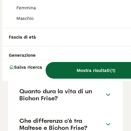
FAQ
Femmina
Maschio
Quanto costa un cucciolo di
Bichon Frise?
Fascia di età
Il costo medio di un cucciolo di Bichon di
razza pura in Italia è di circa 608€ ,anche se
Generazione
i prezzi possono variare in base a fattori
come il pedigree, la reputazione
Salva ricerca
dell'allevatore e la posizione.
Mostra risultati
(
1
)
Quanto dura la vita di un
Bichon Frise?
Che differenza c'è tra
Maltese e Bichon Frise?