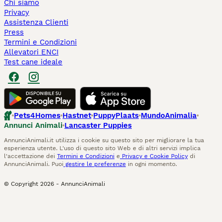
Chi siamo
Privacy
Assistenza Clienti
Press
Termini e Condizioni
Allevatori ENCI
Test cane ideale
Pets4Homes
Hastnet
PuppyPlaats
MundoAnimalia
Annunci Animali
Lancaster Puppies
AnnunciAnimali.it utilizza i cookie su questo sito per migliorare la tua
esperienza utente. L'uso di questo sito Web e di altri servizi implica
l'accettazione dei
Termini e Condizioni
e
Privacy e Cookie Policy
di
AnnunciAnimali. Puoi
gestire le preferenze
in ogni momento.
© Copyright
2026
-
AnnunciAnimali