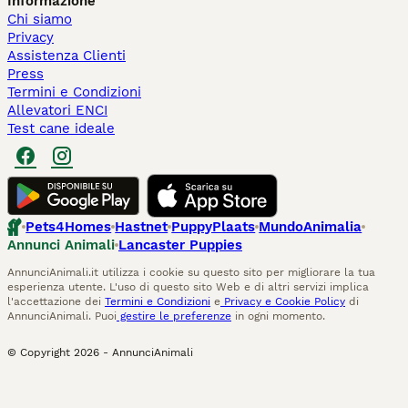
Informazione
Chi siamo
Privacy
Assistenza Clienti
Press
Termini e Condizioni
Allevatori ENCI
Test cane ideale
Pets4Homes
Hastnet
PuppyPlaats
MundoAnimalia
Annunci Animali
Lancaster Puppies
AnnunciAnimali.it utilizza i cookie su questo sito per migliorare la tua
esperienza utente. L'uso di questo sito Web e di altri servizi implica
l'accettazione dei
Termini e Condizioni
e
Privacy e Cookie Policy
di
AnnunciAnimali. Puoi
gestire le preferenze
in ogni momento.
© Copyright
2026
-
AnnunciAnimali