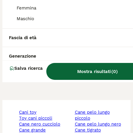
Qual è il carattere del
Ratonero Bodeguero
Femmina
Andaluz?
Maschio
Cosa significa bodeguero?
Fascia di età
Generazione
Quanto costa un cucciolo di
Bodeguero?
Salva ricerca
Mostra risultati
(
0
)
cani toy
cane pelo lungo
toy cani piccoli
piccolo
cane nero cucciolo
cane pelo lungo nero
cane grande
cane tigrato