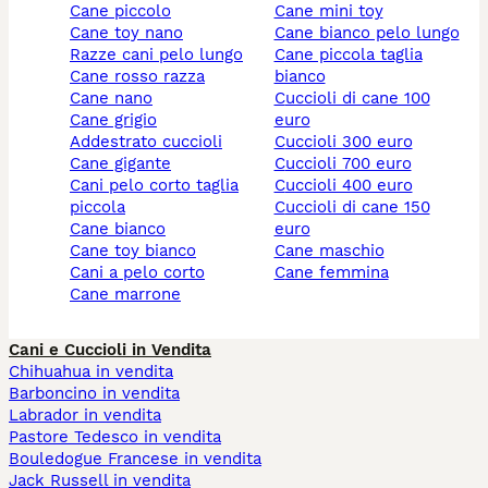
cane piccolo
cane mini toy
cane toy nano
cane bianco pelo lungo
razze cani pelo lungo
cane piccola taglia
cane rosso razza
bianco
cane nano
cuccioli di cane 100
cane grigio
euro
addestrato cuccioli
cuccioli 300 euro
cane gigante
cuccioli 700 euro
cani pelo corto taglia
cuccioli 400 euro
piccola
cuccioli di cane 150
cane bianco
euro
cane toy bianco
cane maschio
cani a pelo corto
cane femmina
cane marrone
Cani e Cuccioli in Vendita
Chihuahua in vendita
Barboncino in vendita
Labrador in vendita
Pastore Tedesco in vendita
Bouledogue Francese in vendita
Jack Russell in vendita