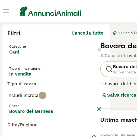
Filtri
Cancella tutto
Cuccioli
Bovaro de
Categorie
Cani
3 Cuccioli trovat
Bovaro de
Tipo di inserzione
Solo di razza
In vendita
Tipo di razza
Il bovaro del b
da lavoro. Nella
Salva ricerca
Includi incroci
con bambini di t
il che significa
Razza
caratteristiche di
Bovaro del Bernese
BOOST
Ultimo masch
Leggi la
nostra p
Città/Regione
Bovaro del Bernese