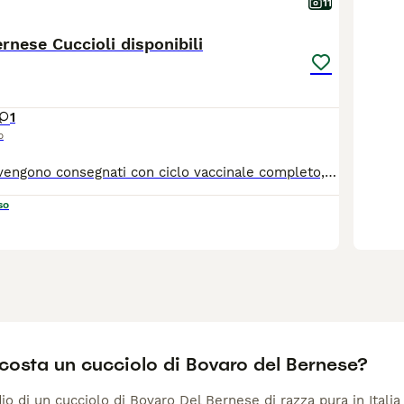
11
rnese Cuccioli disponibili
1
o
I nostri cuccioli vengono consegnati con ciclo vaccinale completo, sverminati iscritti all anagrafe canina e pedigree., e certificati dei test genetici dei genitori. Genitori testati per le patologie di razza. Riceviamo su appuntamento , venite a conoscere i nostri pelosoni. Non cediamo cuccioli via sms, è gradito un primo contatto telefonico e a seguire una visita , per conoscerci. Per appuntamento , Cell 335.1016842
so
costa un cucciolo di Bovaro del Bernese?
io di un cucciolo di Bovaro Del Bernese di razza pura in Italia