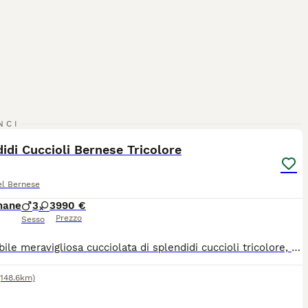
3
NCI
idi Cuccioli Bernese Tricolore
el Bernese
mane
3
3
990 €
Prezzo
Sesso
Disponibile meravigliosa cucciolata di splendidi cuccioli tricolore, nati in ambiente familiare e cresciuti con le massime cure e attenzioni. La cucciolata è composta da: ? 3 Maschi ? 3 Femmine I cuccioli saranno consegnati pronti per entrare nella loro nuova famiglia, regolarmente svezzati e provvisti di: Prima vaccinazione effettuata Ciclo di sverminazione completo Pedigree ufficiale (genitori di alta genealogia) Microchip inserito e iscrizione all'anagrafe canina Libretto sanitario vidimato dal veterinario Padre e madre sono entrambi visibili in loco, godono di ottima salute e hanno un carattere estremamente dolce, equilibrato e socievole. Cerchiamo per loro solo famiglie responsabili e amanti della razza. Per qualsiasi informazione, per ricevere ulteriori foto/video o per venire a conoscerli di persona senza impegno, contattatemi.
(148.6km)