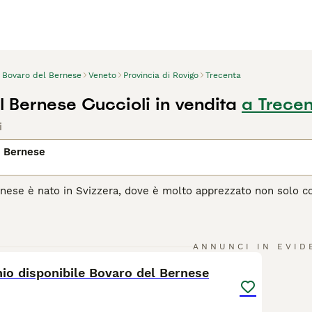
Bovaro del Bernese
Veneto
Provincia di Rovigo
Trecenta
l Bernese Cuccioli in vendita
a Trece
i
l Bernese
ernese è nato in Svizzera, dove è molto apprezzato non solo
 loro patria sono conosciuti come cani di montagna e sono noti
utte le età. Il bovaro del bernese è leale e affettuoso per nat
 che sono facili da addestrare. Il bernese è un cane estremame
1
stintive.
ANNUNCI IN EVID
io disponibile Bovaro del Bernese
agina di consigli sul Bovaro del Bernese
per informazioni su q