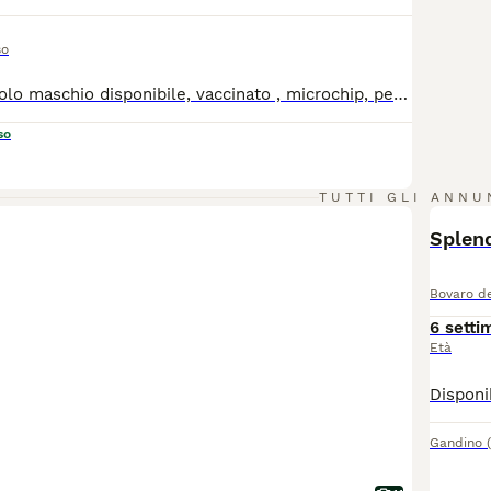
so
Bellissimo cucciolo maschio disponibile, vaccinato , microchip, pedigree Genitori testati per le patologie di razza esenti da displasia. Linea di sangue molto longeva per informazioni 335.1016842.
so
TUTTI GLI ANNU
Splend
Bovaro d
6 setti
Età
Gandino